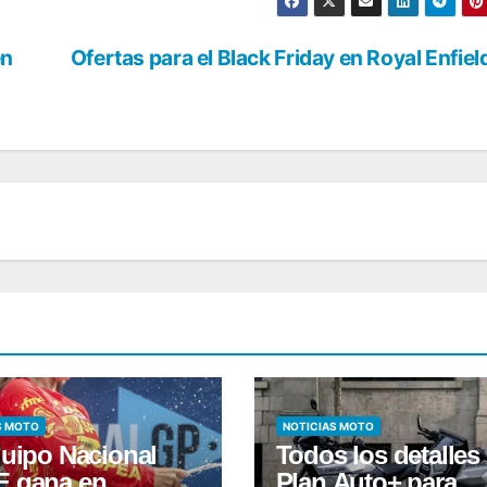
en
Ofertas para el Black Friday en Royal Enfiel
S MOTO
NOTICIAS MOTO
quipo Nacional
Todos los detalles 
 gana en
Plan Auto+ para