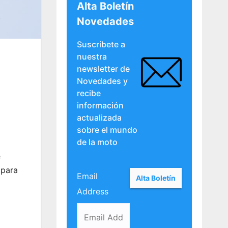
Alta Boletín
Novedades
Suscríbete a
nuestra
newsletter de
Novedades y
recibe
información
actualizada
sobre el mundo
de la moto
e
 para
Email
Address