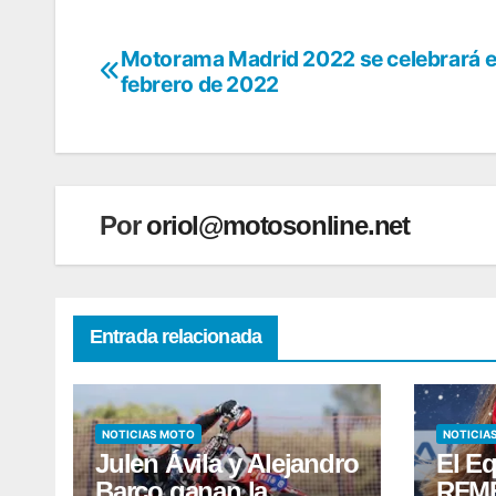
Motorama Madrid 2022 se celebrará 
Navegación
febrero de 2022
de
entradas
Por
oriol@motosonline.net
Entrada relacionada
NOTICIAS MOTO
NOTICIA
Julen Ávila y Alejandro
El E
Barco ganan la
RFME