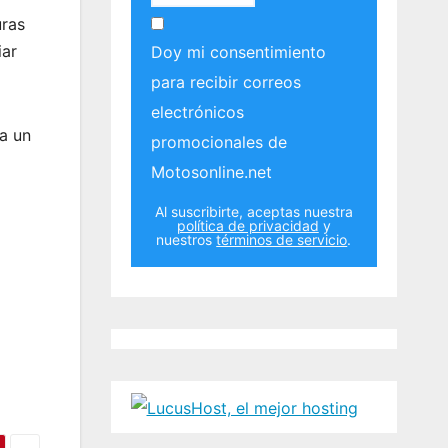
uras
iar
Doy mi consentimiento
para recibir correos
electrónicos
a un
promocionales de
Motosonline.net
Al suscribirte, aceptas nuestra
política de privacidad
y
nuestros
términos de servicio
.