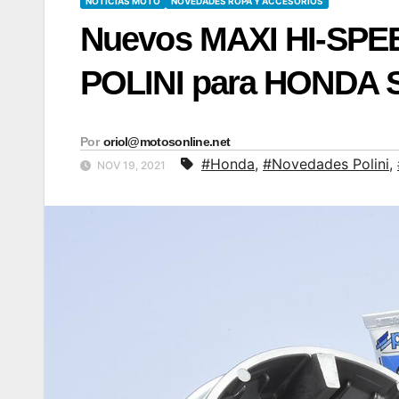
NOTICIAS MOTO
NOVEDADES ROPA Y ACCESORIOS
Nuevos MAXI HI-SPEE
POLINI para HONDA S
Por
oriol@motosonline.net
#Honda
,
#Novedades Polini
,
NOV 19, 2021