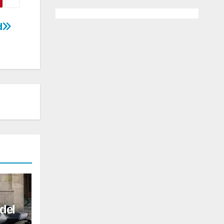
d
del