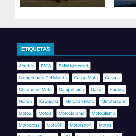
ETIQUETAS
Acerbis
BMW
BMW Motorrad
Campeonato Del Mundo
Casco Moto
Cascos
Chaquetas Moto
Competición
Dakar
Enduro
Honda
Kawasaki
Mercado Moto
Mmotorsport
Moto2
Moto3
Motociclismo
Motocilismo
Motocross
MotoGP
Motorsport
Motos