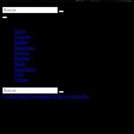
Inicio
Noticias
Enduro
Motocross
Motogp
Pruebas
Raids
Superbikes
Trial
Vídeos
Noticias Moto
Novedades Ropa y Accesorios
Nuevo líquido de frenos de alto
rendimiento Motul RBF 700