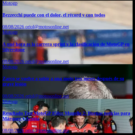
Motogp
Bezzecchi puede con el dolor, el récord y con todos
08/08/2026
oriol@motosonline.net
Motogp
A qué hora es la carrera sprint y la clasificación de MotoGP en
Silverstone
08/08/2026
oriol@motosonline.net
Motogp
Zarco se vuelve a subir a una moto tres meses después de su
grave lesión
08/08/2026
oriol@motosonline.net
Motogp
Resultado Test MotoGP 850cc Mugello 2: Buenas noticias para
Márquez y Acosta
08/08/2026
oriol@motosonline.net