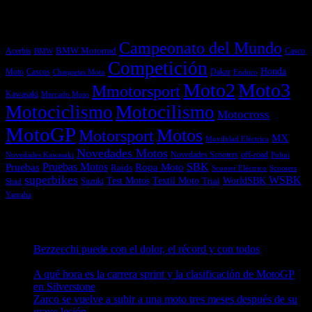
Etiquetas
Campeonato del Mundo
Acerbis
BMW Motorrad
Casco
BMW
Competición
Honda
Moto
Dakar
Cascos
Chaquetas Moto
Enduro
Moto2
Moto3
Mmotorsport
Kawasaki
Mercado Moto
Motociclismo
Motocilismo
Motocross
MotoGP
Motos
Motorsport
MX
Movilidad Eléctrica
Novedades Motos
off-road
Novedades Scooters
Polini
Novedades Kawasaki
Pruebas
Pruebas Motos
SBK
Ropa Moto
Raids
Scooters
Scooter Eléctrico
superbikes
WSBK
Textil Moto
WorldSBK
Test Motos
Suzuki
Trial
Shad
Yamaha
Entradas recientes
Bezzecchi puede con el dolor, el récord y con todos
08/08/2026
A qué hora es la carrera sprint y la clasificación de MotoGP
en Silverstone
08/08/2026
Zarco se vuelve a subir a una moto tres meses después de su
grave lesión
08/08/2026