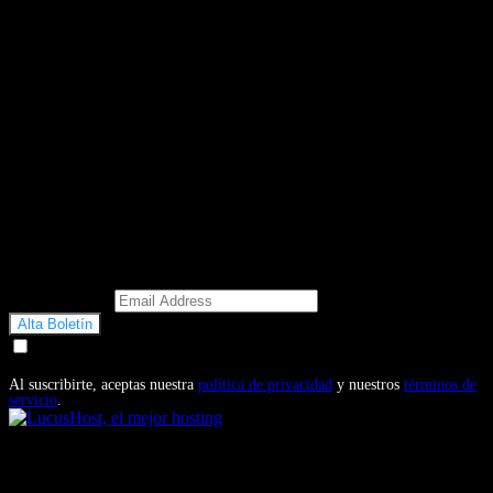
Email Address
Doy mi consentimiento para recibir correos electrónicos
promocionales de Motosonline.net
Al suscribirte, aceptas nuestra
política de privacidad
y nuestros
términos de
servicio
.
También te puede interesar...