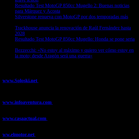
Resultado Test MotoGP 850cc Mugello 2: Buenas noticias
para Márquez y Acosta
08/08/2026
Silverstone renueva con MotoGP por dos temporadas más
08/08/2026
Trackhouse anuncia la renovación de Raúl Fernández hasta
2028
08/08/2026
Resultado Test MotoGP 850cc Mugello: Honda se pone seria
07/08/2026
Bezzecchi: «No estoy al máximo y quiero ver cómo estoy en
la moto; desde Aragón será una guerra»
07/08/2026
¿Ya conoces nuestra red de portales?
www.Soloski.net
Noticias y artículos sobre Deportes de Invierno,
Esquí, Snowboard, Esquí de Fondo, Esquí de Travesía, Estaciones
de Esquí, Meteorología,...
www.infoaventura.com
Toda la información sobre Mountain Bike
y Trail Running, competiciones, noticias, novedades,...
www.casaactual.com
El portal de referencia de lifestyle con
noticias y artículos sobre Decoración, Moda, Bricolaje, Recetas, ...
ww.elmotor.net
Tu web de coches en internet con noticias,