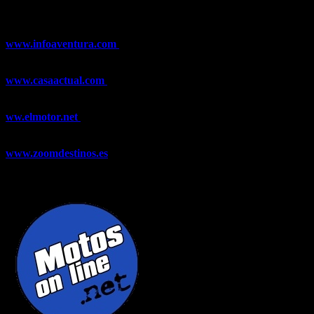
Esquí, Snowboard, Esquí de Fondo, Esquí de Travesía, Estaciones
de Esquí, Meteorología,...
www.infoaventura.com
Toda la información sobre Mountain Bike
y Trail Running, competiciones, noticias, novedades,...
www.casaactual.com
El portal de referencia de lifestyle con
noticias y artículos sobre Decoración, Moda, Bricolaje, Recetas, ...
ww.elmotor.net
Tu web de coches en internet con noticias,
novedades, pruebas y mucho más...
www.zoomdestinos.es
Encuentra información sobre destinos de
viajes entre miles de artículos y consejos para disfrutar de tus
vacaciones y tiempo libre.