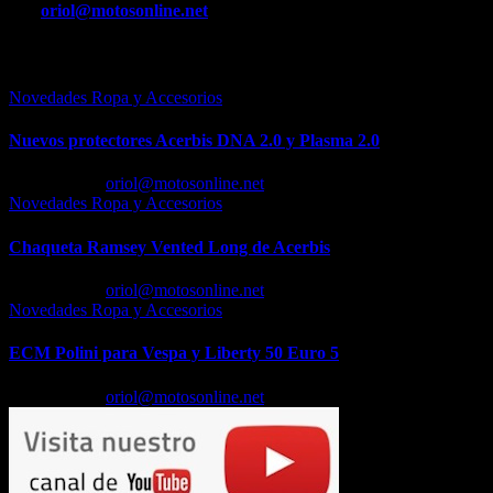
entradas
Por
oriol@motosonline.net
Entrada relacionada
Novedades Ropa y Accesorios
Nuevos protectores Acerbis DNA 2.0 y Plasma 2.0
Feb 23, 2026
oriol@motosonline.net
Novedades Ropa y Accesorios
Chaqueta Ramsey Vented Long de Acerbis
Feb 18, 2026
oriol@motosonline.net
Novedades Ropa y Accesorios
ECM Polini para Vespa y Liberty 50 Euro 5
Feb 17, 2026
oriol@motosonline.net