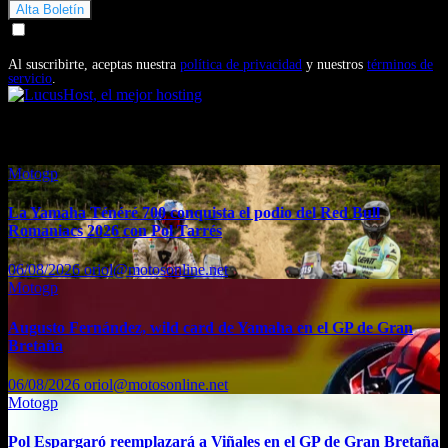
Doy mi consentimiento para recibir correos electrónicos
promocionales de Motosonline.net
Al suscribirte, aceptas nuestra
política de privacidad
y nuestros
términos de
servicio
.
También te puede interesar...
Motogp
La Yamaha Ténéré 700 conquista el podio del Red Bull
Romaniacs 2026 con Pol Tarrés
06/08/2026
oriol@motosonline.net
Motogp
Augusto Fernández, wild card de Yamaha en el GP de Gran
Bretaña
06/08/2026
oriol@motosonline.net
Motogp
Pol Espargaró reemplazará a Viñales en el GP de Gran Bretaña