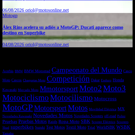
06/08/2026
oriol@motosonline.net
Motogp
Álex Rins acelera su adiós a MotoGP: Ducati aparece como
destino en Superbike
04/08/2026
oriol@motosonline.net
Etiquetas
Campeonato del Mundo
Acerbis
BMW Motorrad
Casco
BMW
Competición
Honda
Moto
Dakar
Cascos
Chaquetas Moto
Enduro
Moto2
Moto3
Mmotorsport
Kawasaki
Mercado Moto
Motociclismo
Motocilismo
Motocross
MotoGP
Motos
Motorsport
MX
Movilidad Eléctrica
Novedades Motos
off-road
Novedades Scooters
Polini
Novedades Kawasaki
Pruebas
Pruebas Motos
SBK
Ropa Moto
Raids
Scooters
Scooter Eléctrico
superbikes
WSBK
Textil Moto
WorldSBK
Test Motos
Suzuki
Trial
Shad
Yamaha