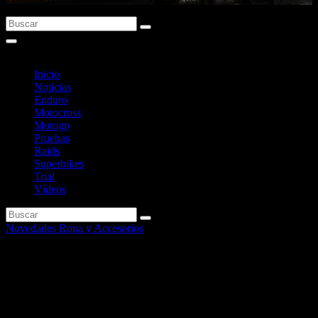
Inicio
Noticias
Enduro
Motocross
Motogp
Pruebas
Raids
Superbikes
Trial
Vídeos
Novedades Ropa y Accesorios
Nuevas maletas de aluminio
ShadN.