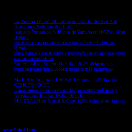
Entradas recientes
La Yamaha Ténéré 700 conquista el podio del Red Bull
Romaniacs 2026 con Pol Tarrés
06/08/2026
Augusto Fernández, wild card de Yamaha en el GP de Gran
Bretaña
06/08/2026
Pol Espargaró reemplazará a Viñales en el GP de Gran
Bretaña
06/08/2026
Álex Rins acelera su adiós a MotoGP: Ducati aparece como
destino en Superbike
04/08/2026
Stoner analiza el nuevo Ducati de 2027: «Márquez es
increíblemente fiable, Acosta necesita más paciencia»
04/08/2026
Mario Román gana la Red Bull Romaniacs 2026 con la
CFMOTO 450MT
04/08/2026
Ducati desvela su plan para 2027, con Marc Márquez y
Acosta como los grandes beneficiados
04/08/2026
PRUEBA | Moto Morini X-Cape 1200, golpe sobre la mesa
04/08/2026
¿Ya conoces nuestra red de portales?
www.Soloski.net
Noticias y artículos sobre Deportes de Invierno,