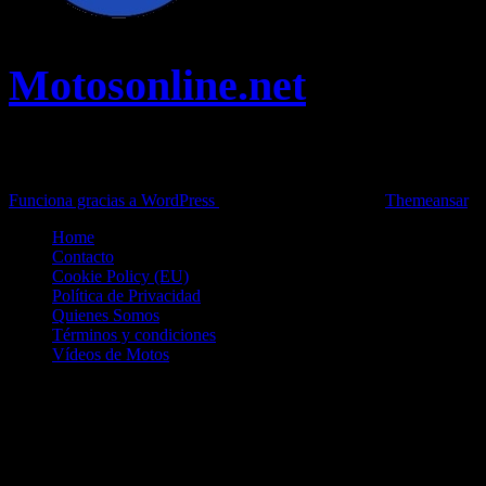
Motosonline.net
Toda la información del mundo de la Moto en una sola web,
Pruebas, Novedades, Artículos y competición.
Funciona gracias a WordPress
|
Theme: News Live by
Themeansar
.
Home
Contacto
Cookie Policy (EU)
Política de Privacidad
Quienes Somos
Términos y condiciones
Vídeos de Motos