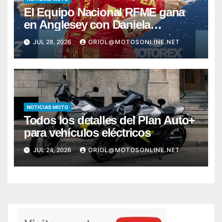
El Equipo Nacional RFME gana
en Anglesey con Daniela
Hernando y Bou firma otro pleno
JUL 28, 2026
ORIOL@MOTOSONLINE.NET
NOTICIAS MOTO
Todos los detalles del Plan Auto+
para vehículos eléctricos
JUL 24, 2026
ORIOL@MOTOSONLINE.NET