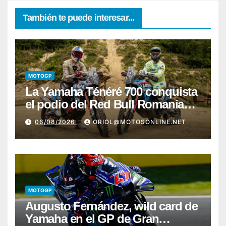
También te puede interesar...
MOTOGP
La Yamaha Ténéré 700 conquista
el podio del Red Bull Romaniacs
2026 con Pol Tarrés
06/08/2026
ORIOL@MOTOSONLINE.NET
MOTOGP
Augusto Fernández, wild card de
Yamaha en el GP de Gran