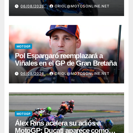
Bretaña
06/08/2026
ORIOL@MOTOSONLINE.NET
MOTOGP
Pol Espargaró reemplazará a
Viñales en el GP de Gran Bretaña
06/08/2026
ORIOL@MOTOSONLINE.NET
MOTOGP
Álex Rins acelera su adiós a
MotoGP: Ducati aparece como