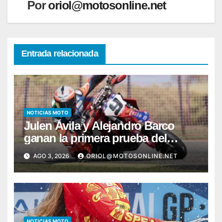
Por
oriol@motosonline.net
Entrada relacionada
NOTICIAS MOTO
Julen Ávila y Alejandro Barco
ganan la primera prueba del
Campeonato de España de
AGO 3, 2026
ORIOL@MOTOSONLINE.NET
Supermoto
NOTICIAS MOTO