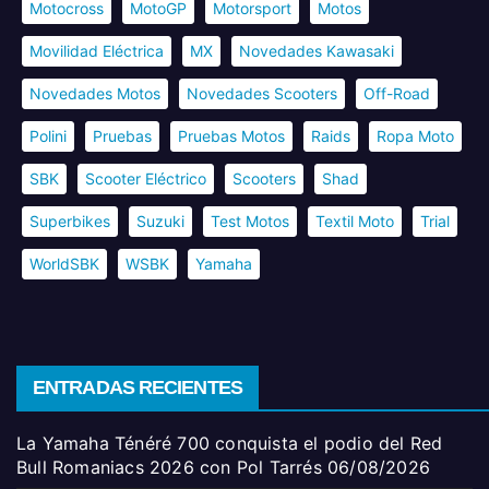
Motocross
MotoGP
Motorsport
Motos
Movilidad Eléctrica
MX
Novedades Kawasaki
Novedades Motos
Novedades Scooters
Off-Road
Polini
Pruebas
Pruebas Motos
Raids
Ropa Moto
SBK
Scooter Eléctrico
Scooters
Shad
Superbikes
Suzuki
Test Motos
Textil Moto
Trial
WorldSBK
WSBK
Yamaha
ENTRADAS RECIENTES
La Yamaha Ténéré 700 conquista el podio del Red
Bull Romaniacs 2026 con Pol Tarrés
06/08/2026