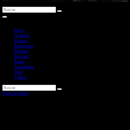
Inicio
Noticias
Enduro
Motocross
Motogp
Pruebas
Raids
Superbikes
Trial
Vídeos
Noticias Moto
Novedades en la gama BMW R
nineT