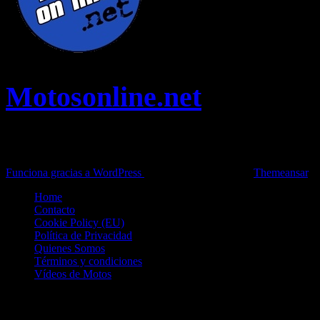
Motosonline.net
Toda la información del mundo de la Moto en una sola web,
Pruebas, Novedades, Artículos y competición.
Funciona gracias a WordPress
|
Theme: News Live by
Themeansar
.
Home
Contacto
Cookie Policy (EU)
Política de Privacidad
Quienes Somos
Términos y condiciones
Vídeos de Motos