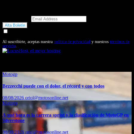
Email Address
Doy mi consentimiento para recibir correos electrónicos
promocionales de Motosonline.net
Al suscribirte, aceptas nuestra
política de privacidad
y nuestros
términos de
servicio
.
También te puede interesar...
Motogp
Bezzecchi puede con el dolor, el récord y con todos
08/08/2026
oriol@motosonline.net
Motogp
A qué hora es la carrera sprint y la clasificación de MotoGP en
Silverstone
08/08/2026
oriol@motosonline.net