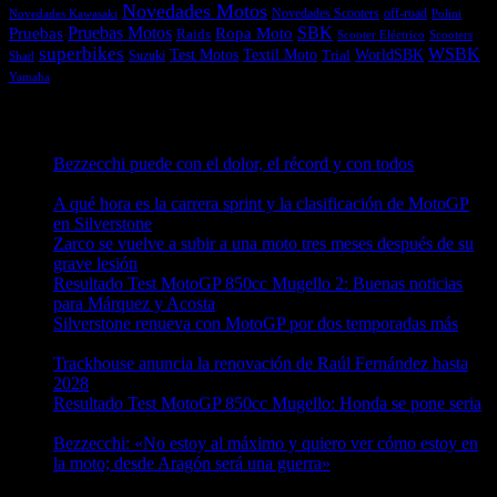
Novedades Motos
off-road
Novedades Scooters
Polini
Novedades Kawasaki
Pruebas
Pruebas Motos
SBK
Ropa Moto
Raids
Scooters
Scooter Eléctrico
superbikes
WSBK
Textil Moto
WorldSBK
Test Motos
Suzuki
Trial
Shad
Yamaha
Entradas recientes
Bezzecchi puede con el dolor, el récord y con todos
08/08/2026
A qué hora es la carrera sprint y la clasificación de MotoGP
en Silverstone
08/08/2026
Zarco se vuelve a subir a una moto tres meses después de su
grave lesión
08/08/2026
Resultado Test MotoGP 850cc Mugello 2: Buenas noticias
para Márquez y Acosta
08/08/2026
Silverstone renueva con MotoGP por dos temporadas más
08/08/2026
Trackhouse anuncia la renovación de Raúl Fernández hasta
2028
08/08/2026
Resultado Test MotoGP 850cc Mugello: Honda se pone seria
07/08/2026
Bezzecchi: «No estoy al máximo y quiero ver cómo estoy en
la moto; desde Aragón será una guerra»
07/08/2026