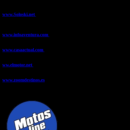
¿Ya conoces nuestra red de portales?
www.Soloski.net
Noticias y artículos sobre Deportes de Invierno,
Esquí, Snowboard, Esquí de Fondo, Esquí de Travesía, Estaciones
de Esquí, Meteorología,...
www.infoaventura.com
Toda la información sobre Mountain Bike
y Trail Running, competiciones, noticias, novedades,...
www.casaactual.com
El portal de referencia de lifestyle con
noticias y artículos sobre Decoración, Moda, Bricolaje, Recetas, ...
ww.elmotor.net
Tu web de coches en internet con noticias,
novedades, pruebas y mucho más...
www.zoomdestinos.es
Encuentra información sobre destinos de
viajes entre miles de artículos y consejos para disfrutar de tus
vacaciones y tiempo libre.