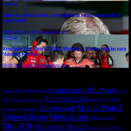
Motogp
Zarco se vuelve a subir a una moto tres meses después de su
grave lesión
08/08/2026
oriol@motosonline.net
Motogp
Resultado Test MotoGP 850cc Mugello 2: Buenas noticias para
Márquez y Acosta
08/08/2026
oriol@motosonline.net
Etiquetas
Campeonato del Mundo
Acerbis
BMW Motorrad
Casco
BMW
Competición
Honda
Moto
Dakar
Cascos
Chaquetas Moto
Enduro
Moto2
Moto3
Mmotorsport
Kawasaki
Mercado Moto
Motociclismo
Motocilismo
Motocross
MotoGP
Motos
Motorsport
MX
Movilidad Eléctrica