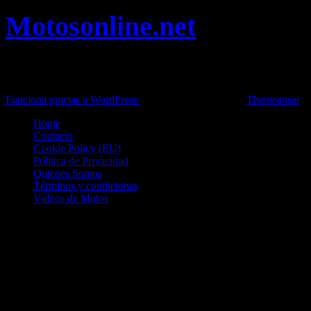
Motosonline.net
Toda la información del mundo de la Moto en una sola web,
Pruebas, Novedades, Artículos y competición.
Funciona gracias a WordPress
|
Theme: News Live by
Themeansar
.
Home
Contacto
Cookie Policy (EU)
Política de Privacidad
Quienes Somos
Términos y condiciones
Vídeos de Motos