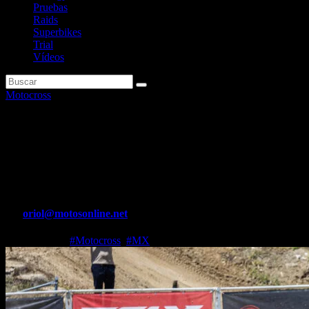
Pruebas
Raids
Superbikes
Trial
Vídeos
Motocross
MX Calatayud 2025: Valentín
y Monné se marchan líderes del
campeonato
Por
oriol@motosonline.net
May 19, 2025
#Motocross
,
#MX