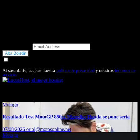
Email Address
Doy mi consentimiento para recibir correos electrónicos
promocionales de Motosonline.net
Al suscribirte, aceptas nuestra
política de privacidad
y nuestros
términos de
servicio
.
También te puede interesar...
Motogp
Resultado Test MotoGP 850cc Mugello: Honda se pone seria
07/08/2026
oriol@motosonline.net
Motogp