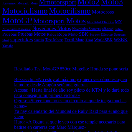
Moto2
Moto3
Mmotorsport
Kawasaki
Mercado Moto
Motociclismo
Motocilismo
Motocross
MotoGP
Motos
Motorsport
MX
Movilidad Eléctrica
Novedades Motos
off-road
Novedades Scooters
Polini
Novedades Kawasaki
Pruebas
Pruebas Motos
SBK
Ropa Moto
Raids
Scooters
Scooter Eléctrico
superbikes
WSBK
Textil Moto
WorldSBK
Test Motos
Suzuki
Trial
Shad
Yamaha
Entradas recientes
Resultado Test MotoGP 850cc Mugello: Honda se pone seria
07/08/2026
Bezzecchi: «No estoy al máximo y quiero ver cómo estoy en
la moto; desde Aragón será una guerra»
07/08/2026
Acosta: «Hasta final de año soy piloto de KTM y lo daré todo
para conseguir mi primera victoria»
07/08/2026
Ogura: «Silverstone no es un circuito al que le tenga muchas
ganas»
07/08/2026
Ya hay calendario del Mundial de Rally-Raid para el año que
viene
07/08/2026
Haro: «A Ogura sí que le veo con ese temple necesario para
batirse en carreras con Marc Márquez»
07/08/2026