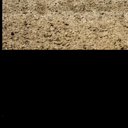
Calurosa jornada de carreras en esta
quinta cita del Campeonato
de España de Motocross
donde el sol ha sido protagonista de todas
las mangas disputadas sobre una pista en perfectas condiciones
gracias a el
Moto Club Calatayud
.
Unas carreras que han terminado con
dos cambios de líder
y con el
campeonato más igualado que nunca antes del parón veraniego.
Ander Valentín recupera la Placa 24MX, Adrià Monne se pone líder
de MX2 y Jordi Alba marca la diferencia ante la ausencia de Pablo
Lara.
Ander Valentín recupera la Placa de