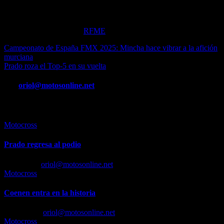
finales de septiembre. La
próxima cita
del Nacional de MX Élite
será en
Alhama
el próximo
27 y 28 de septiembre.
Más info en la web de la
RFME
.
Navegación
Campeonato de España FMX 2025: Mincha hace vibrar a la afición
murciana
de
Prado roza el Top-5 en su vuelta
entradas
Por
oriol@motosonline.net
Entrada relacionada
Motocross
Prado regresa al podio
Jul 6, 2026
oriol@motosonline.net
Motocross
Coenen entra en la historia
Jun 9, 2026
oriol@motosonline.net
Motocross