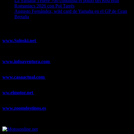
La Yamaha Ténéré 700 conquista el podio del Red Bull
Romaniacs 2026 con Pol Tarrés
06/08/2026
Augusto Fernández, wild card de Yamaha en el GP de Gran
Bretaña
06/08/2026
¿Ya conoces nuestra red de portales?
www.Soloski.net
Noticias y artículos sobre Deportes de Invierno,
Esquí, Snowboard, Esquí de Fondo, Esquí de Travesía, Estaciones
de Esquí, Meteorología,...
www.infoaventura.com
Toda la información sobre Mountain Bike
y Trail Running, competiciones, noticias, novedades,...
www.casaactual.com
El portal de referencia de lifestyle con
noticias y artículos sobre Decoración, Moda, Bricolaje, Recetas, ...
ww.elmotor.net
Tu web de coches en internet con noticias,
novedades, pruebas y mucho más...
www.zoomdestinos.es
Encuentra información sobre destinos de
viajes entre miles de artículos y consejos para disfrutar de tus
vacaciones y tiempo libre.