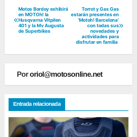
Motos Bordoy exhibirá
Torrot y Gas Gas
Navegación
en MOTOh! la
estarán presentes en
Husqvarna Vitpilen
‘Motoh! Barcelona’
de
401 y la Mv Augusta
con todas sus
de Superbikes
novedades y
entradas
actividades para
disfrutar en familia
Por
oriol@motosonline.net
Entrada relacionada