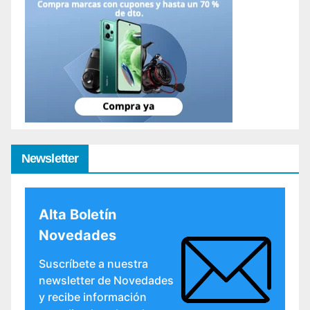
Newsletter
Alta Boletín
Novedades
Suscríbete a nuestra
newsletter de Novedades
y recibe información