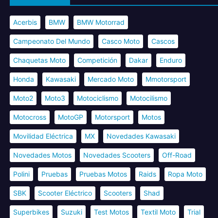
Acerbis
BMW
BMW Motorrad
Campeonato Del Mundo
Casco Moto
Cascos
Chaquetas Moto
Competición
Dakar
Enduro
Honda
Kawasaki
Mercado Moto
Mmotorsport
Moto2
Moto3
Motociclismo
Motocilismo
Motocross
MotoGP
Motorsport
Motos
Movilidad Eléctrica
MX
Novedades Kawasaki
Novedades Motos
Novedades Scooters
Off-Road
Polini
Pruebas
Pruebas Motos
Raids
Ropa Moto
SBK
Scooter Eléctrico
Scooters
Shad
Superbikes
Suzuki
Test Motos
Textil Moto
Trial