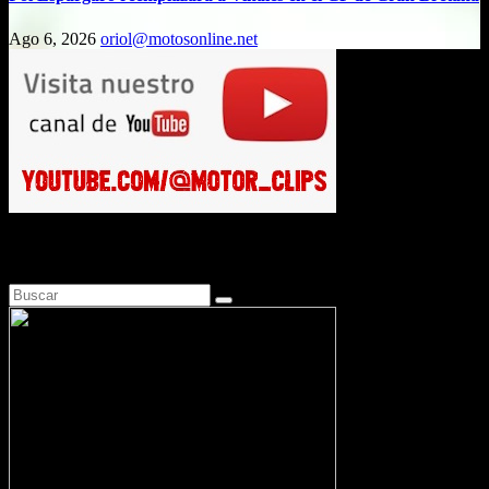
Ago 6, 2026
oriol@motosonline.net
Busca en Motosonline