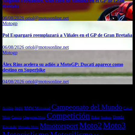
Augusto Fernández, wild card de Yamaha en el GP de Gran
Bretaña
06/08/2026
oriol@motosonline.net
Motogp
Pol Espargaró reemplazará a Viñales en el GP de Gran Bretaña
06/08/2026
oriol@motosonline.net
Motogp
Álex Rins acelera su adiós a MotoGP: Ducati aparece como
destino en Superbike
04/08/2026
oriol@motosonline.net
Etiquetas
Campeonato del Mundo
Acerbis
BMW Motorrad
Casco
BMW
Competición
Honda
Moto
Dakar
Cascos
Chaquetas Moto
Enduro
Moto2
Moto3
Mmotorsport
Kawasaki
Mercado Moto
Motociclismo
Motocilismo