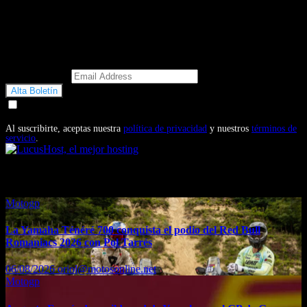
Email Address
Doy mi consentimiento para recibir correos electrónicos
promocionales de Motosonline.net
Al suscribirte, aceptas nuestra
política de privacidad
y nuestros
términos de
servicio
.
También te puede interesar...
Motogp
La Yamaha Ténéré 700 conquista el podio del Red Bull
Romaniacs 2026 con Pol Tarrés
06/08/2026
oriol@motosonline.net
Motogp