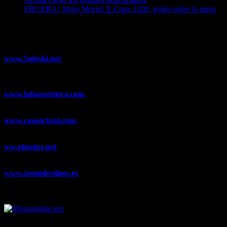
PRUEBA | Moto Morini X-Cape 1200, golpe sobre la mesa
04/08/2026
¿Ya conoces nuestra red de portales?
www.Soloski.net
Noticias y artículos sobre Deportes de Invierno,
Esquí, Snowboard, Esquí de Fondo, Esquí de Travesía, Estaciones
de Esquí, Meteorología,...
www.infoaventura.com
Toda la información sobre Mountain Bike
y Trail Running, competiciones, noticias, novedades,...
www.casaactual.com
El portal de referencia de lifestyle con
noticias y artículos sobre Decoración, Moda, Bricolaje, Recetas, ...
ww.elmotor.net
Tu web de coches en internet con noticias,
novedades, pruebas y mucho más...
www.zoomdestinos.es
Encuentra información sobre destinos de
viajes entre miles de artículos y consejos para disfrutar de tus
vacaciones y tiempo libre.