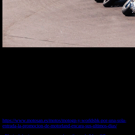
Aún es posible conseguir la entrada con descuento y con la
promoción ‘una entrada dos mundiales’ que concede acceso a
WorldSBKLas entradas para el Gran Premio de Aragón de MotoGP
de los próximos 28, 29 y 30 de agosto afrontan sus últimos días en
tarifa reducida. A partir del 25 de mayo, todas las localidades de
grada y las pelouse sufrirán un recargo en su precio. También es
posible adquirir aún la promoción de ‘una entrada dos mundiales’ la
cual incluye por la compra de grada de MotoGP, el acceso a la
Aragón Round de WorldSBK que se celebra del 29 al 31 de mayo
en MotorLand.
Puedes leer la noticia completa en…
https://www.motosan.es/motos/motogp-y-worldsbk-por-una-sola-
entrada-la-promocion-de-motorland-encara-sus-ultimos-dias/