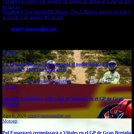
Navegación
«El nivel de riesgo que aceptan los pilotos de MotoGP es mayor que
en la F1»
de
Resultados Test WorldSBK Misano Día 2: Bulega domina los test y
entradas
se queda a un suspiro del récord
Por
oriol@motosonline.net
Entrada relacionada
Motogp
La Yamaha Ténéré 700 conquista el podio del Red Bull
Romaniacs 2026 con Pol Tarrés
Ago 6, 2026
oriol@motosonline.net
Motogp
Augusto Fernández, wild card de Yamaha en el GP de Gran
Bretaña
Ago 6, 2026
oriol@motosonline.net
Motogp
Pol Espargaró reemplazará a Viñales en el GP de Gran Bretaña