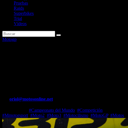
Pruebas
Raids
Superbikes
Trial
Vídeos
Motogp
MotoGP y WorldSBK por una
sola entrada: la promoción de
MotorLand encara sus últimos
días
Por
oriol@motosonline.net
May 23, 2026
#Campeonato del Mundo
,
#Competición
,
#Mmotorsport
,
#Moto2
,
#Moto3
,
#Motocilismo
,
#MotoGP
,
#Motos