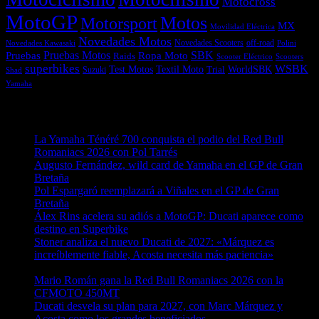
Motocross
MotoGP
Motos
Motorsport
MX
Movilidad Eléctrica
Novedades Motos
off-road
Novedades Scooters
Polini
Novedades Kawasaki
Pruebas
Pruebas Motos
SBK
Ropa Moto
Raids
Scooters
Scooter Eléctrico
superbikes
WSBK
Textil Moto
WorldSBK
Test Motos
Suzuki
Trial
Shad
Yamaha
Entradas recientes
La Yamaha Ténéré 700 conquista el podio del Red Bull
Romaniacs 2026 con Pol Tarrés
06/08/2026
Augusto Fernández, wild card de Yamaha en el GP de Gran
Bretaña
06/08/2026
Pol Espargaró reemplazará a Viñales en el GP de Gran
Bretaña
06/08/2026
Álex Rins acelera su adiós a MotoGP: Ducati aparece como
destino en Superbike
04/08/2026
Stoner analiza el nuevo Ducati de 2027: «Márquez es
increíblemente fiable, Acosta necesita más paciencia»
04/08/2026
Mario Román gana la Red Bull Romaniacs 2026 con la
CFMOTO 450MT
04/08/2026
Ducati desvela su plan para 2027, con Marc Márquez y
Acosta como los grandes beneficiados
04/08/2026