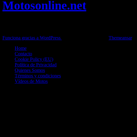
Motosonline.net
Toda la información del mundo de la Moto en una sola web,
Pruebas, Novedades, Artículos y competición.
Funciona gracias a WordPress
|
Theme: News Live by
Themeansar
.
Home
Contacto
Cookie Policy (EU)
Política de Privacidad
Quienes Somos
Términos y condiciones
Vídeos de Motos