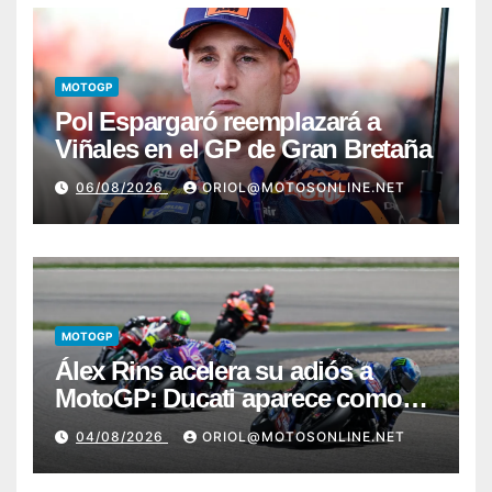
MOTOGP
Pol Espargaró reemplazará a
Viñales en el GP de Gran Bretaña
06/08/2026
ORIOL@MOTOSONLINE.NET
MOTOGP
Álex Rins acelera su adiós a
MotoGP: Ducati aparece como
destino en Superbike
04/08/2026
ORIOL@MOTOSONLINE.NET