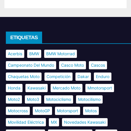
ETIQUETAS
Acerbis
BMW
BMW Motorrad
Campeonato Del Mundo
Casco Moto
Cascos
Chaquetas Moto
Competición
Dakar
Enduro
Honda
Kawasaki
Mercado Moto
Mmotorsport
Moto2
Moto3
Motociclismo
Motocilismo
Motocross
MotoGP
Motorsport
Motos
Movilidad Eléctrica
MX
Novedades Kawasaki