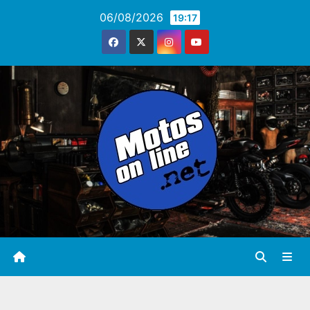
Saltar
06/08/2026
19:17
al
contenido