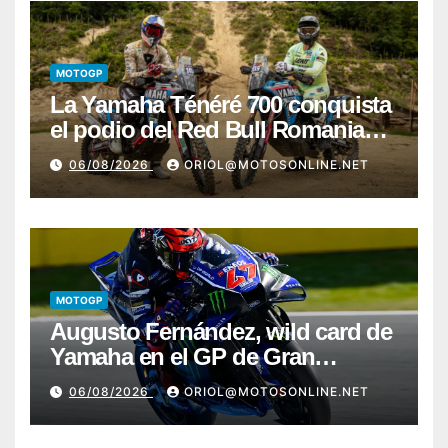
MOTOGP
La Yamaha Ténéré 700 conquista
el podio del Red Bull Romaniacs
2026 con Pol Tarrés
06/08/2026
ORIOL@MOTOSONLINE.NET
MOTOGP
Augusto Fernández, wild card de
Yamaha en el GP de Gran
Bretaña
06/08/2026
ORIOL@MOTOSONLINE.NET