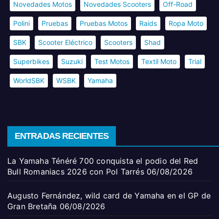
Novedades Motos
Novedades Scooters
Off-Road
Polini
Pruebas
Pruebas Motos
Raids
Ropa Moto
SBK
Scooter Eléctrico
Scooters
Shad
Superbikes
Suzuki
Test Motos
Textil Moto
Trial
WorldSBK
WSBK
Yamaha
ENTRADAS RECIENTES
La Yamaha Ténéré 700 conquista el podio del Red
Bull Romaniacs 2026 con Pol Tarrés
06/08/2026
Augusto Fernández, wild card de Yamaha en el GP de
Gran Bretaña
06/08/2026