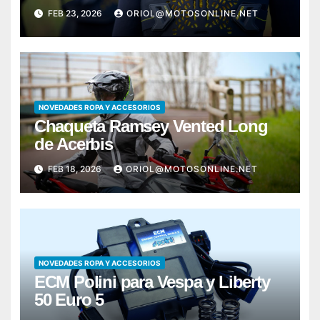
FEB 23, 2026
ORIOL@MOTOSONLINE.NET
NOVEDADES ROPA Y ACCESORIOS
Chaqueta Ramsey Vented Long
de Acerbis
FEB 18, 2026
ORIOL@MOTOSONLINE.NET
NOVEDADES ROPA Y ACCESORIOS
ECM Polini para Vespa y Liberty
50 Euro 5