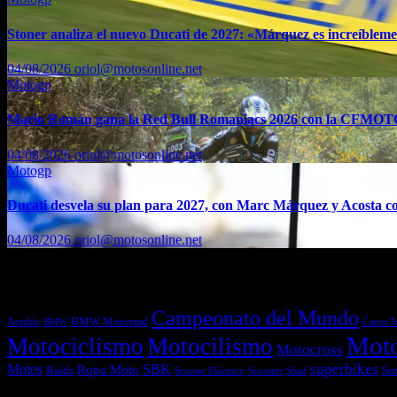
Stoner analiza el nuevo Ducati de 2027: «Márquez es increíblemen
04/08/2026
oriol@motosonline.net
Motogp
Mario Román gana la Red Bull Romaniacs 2026 con la CFMO
04/08/2026
oriol@motosonline.net
Motogp
Ducati desvela su plan para 2027, con Marc Márquez y Acosta co
04/08/2026
oriol@motosonline.net
Etiquetas
Campeonato del Mundo
Acerbis
BMW Motorrad
Casco 
BMW
Mot
Motociclismo
Motocilismo
Motocross
superbikes
Motos
SBK
Ropa Moto
Raids
Suz
Scooters
Shad
Scooter Eléctrico