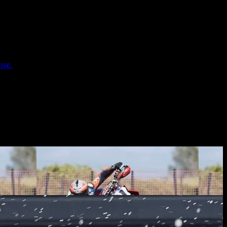
tos punzantes, que ofrece un rendimiento superior en los tramos
E-12 RALLY STAR, E-13 RALLY STAR, C-21 STONEKING y C-17
21 pulgadas, y en tres versiones diferentes: desde una estándar para
sse.