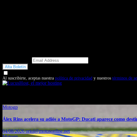
Email Address
Doy mi consentimiento para recibir correos electrónicos promocio
Al suscribirte, aceptas nuestra
política de privacidad
y nuestros
términos de se
También te puede interesar...
Motogp
Álex Rins acelera su adiós a MotoGP: Ducati aparece como dest
04/08/2026
oriol@motosonline.net
Motogp