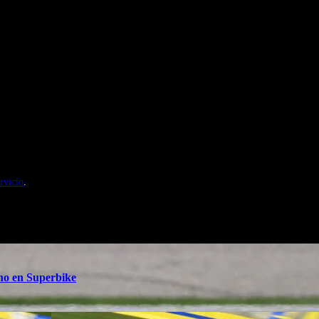
nales de Motosonline.net
rvicio
.
ino en Superbike