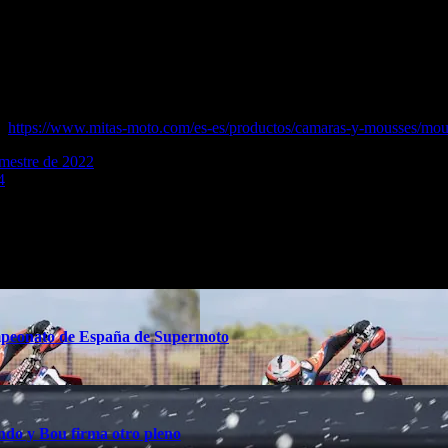
ero, adecuado para altas velocidades y resistente al calor y a los obje
con una gama de neumáticos Mitas Rally que incluye los modelos: 
ra) y 90/90-21 (delantera).
ctos para motocross y enduro, disponibles en varias medidas, de 18 a 
a versión extrema para tramos técnicos de enduro extremo.
te
https://www.mitas-moto.com/es-es/productos/camaras-y-mousses/mou
imestre de 2022
4
ampeonato de España de Supermoto
do y Bou firma otro pleno