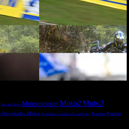
Moto2
Moto3
Mmotorsport
Mercado Moto
Novedades Motos
Pruebas
Pruebas
off-road
Novedades Scooters
Polini
i