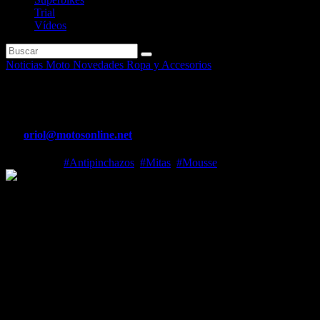
Trial
Vídeos
Noticias Moto
Novedades Ropa y Accesorios
Mitas amplía su gama de Mouss
Por
oriol@motosonline.net
Abr 4, 2022
#Antipinchazos
,
#Mitas
,
#Mousse
mundo.
Mitas amplía su gama de Mousse con una nueva versión rally para satis
Gustavo Pinto Teixeira, vicepresidente de Two Wheels en Trelleborg 
espuma duradero y versátil, que ofrezca un rendimiento constante dura
Todo el proceso de desarrollo ha contado con el apoyo de pilotos prof
arduo Rally Dakar 2022. Hizo una reseña del mousse (relleno de espu
superior en términos de versatilidad, y ha resultado ser la elección per