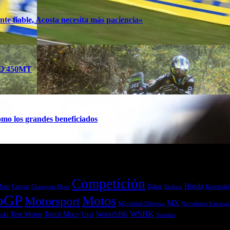
te fiable, Acosta necesita más paciencia»
TO 450MT
mo los grandes beneficiados
Competición
Honda
Moto
Dakar
Kawasaki
Cascos
Chaquetas Moto
Enduro
oGP
Motos
Motorsport
MX
Movilidad Eléctrica
Novedades Kawasak
WSBK
Textil Moto
WorldSBK
Test Motos
uki
Trial
Yamaha