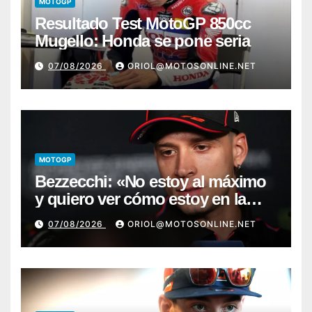
MOTOGP
Resultado Test MotoGP 850cc
Mugello: Honda se pone seria
07/08/2026
ORIOL@MOTOSONLINE.NET
MOTOGP
Bezzecchi: «No estoy al máximo
y quiero ver cómo estoy en la
moto; desde Aragón será una
07/08/2026
ORIOL@MOTOSONLINE.NET
guerra»