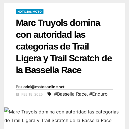
NOTICIAS MOTO
Marc Truyols domina
con autoridad las
categorias de Trail
Ligera y Trail Scratch de
la Bassella Race
Por
oriol@motosonline.net
#Bassella Race
,
#Enduro
FEB 18, 2025