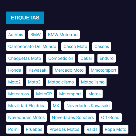
ETIQUETAS
Acerbis
BMW
BMW Motorrad
Campeonato Del Mundo
Casco Moto
Cascos
Chaquetas Moto
Competición
Dakar
Enduro
Honda
Kawasaki
Mercado Moto
Mmotorsport
Moto2
Moto3
Motociclismo
Motocilismo
Motocross
MotoGP
Motorsport
Motos
Movilidad Eléctrica
MX
Novedades Kawasaki
Novedades Motos
Novedades Scooters
Off-Road
Polini
Pruebas
Pruebas Motos
Raids
Ropa Moto