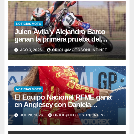
NOTICIAS MOTO
Julen Ávila y Alejandro Barco
ganan la primera prueba del
Campeonato de España de
AGO 3, 2026
ORIOL@MOTOSONLINE.NET
Supermoto
NOTICIAS MOTO
El Equipo Nacional RFME gana
en Anglesey con Daniela
Hernando y Bou firma otro pleno
JUL 28, 2026
ORIOL@MOTOSONLINE.NET