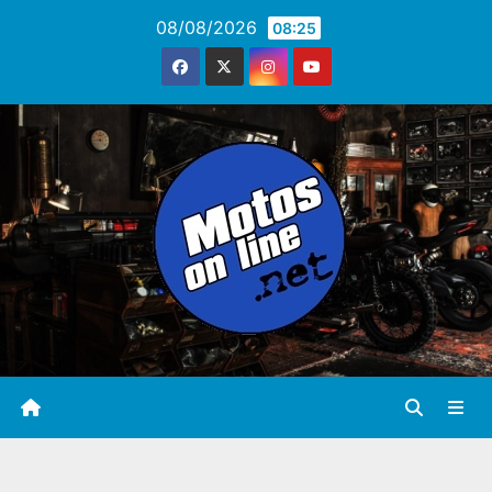
Saltar
08/08/2026
08:25
al
contenido