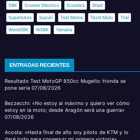
SBK
Scooter Eléctrico
Scooters
Shad
Superbikes
Suzuki
Test Motos
Textil Moto
Trial
WorldSBK
WSBK
Yamaha
ENTRADAS RECIENTES
Resultado Test MotoGP 850cc Mugello: Honda se
pone seria
07/08/2026
Bezzecchi: «No estoy al máximo y quiero ver cómo
estoy en la moto; desde Aragón será una guerra»
07/08/2026
Acosta: «Hasta final de año soy piloto de KTM y lo
daré todo para conseguir mi primera victoria»