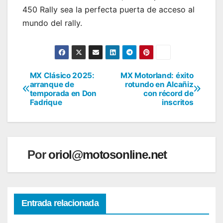
450 Rally sea la perfecta puerta de acceso al
mundo del rally.
MX Clásico 2025:
MX Motorland: éxito
Navegación
arranque de
rotundo en Alcañiz
temporada en Don
con récord de
de
Fadrique
inscritos
entradas
Por
oriol@motosonline.net
Entrada relacionada