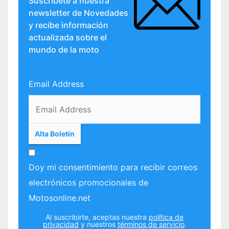
Suscríbete a nuestra
newsletter de Novedades
y recibe información
actualizada sobre el
mundo de la moto
Email Address
Doy mi consentimiento para recibir correos
electrónicos promocionales de
Motosonline.net
Al suscribirte, aceptas nuestra
política de
privacidad
y nuestros
términos de servicio
.