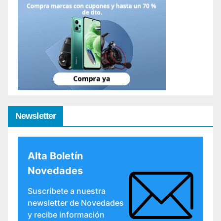
Newsletter
Alta Boletín
Novedades
Suscríbete a nuestra
newsletter de Novedades
y recibe información