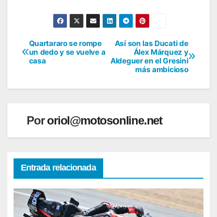
Quartararo se rompe
Así son las Ducati de
Navegación
un dedo y se vuelve a
Álex Márquez y
casa
Aldeguer en el Gresini
de
más ambicioso
entradas
Por
oriol@motosonline.net
Entrada relacionada