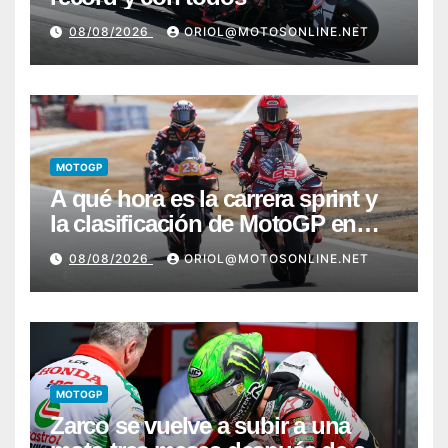
08/08/2026
ORIOL@MOTOSONLINE.NET
MOTOGP
A qué hora es la carrera sprint y
la clasificación de MotoGP en
Silverstone
08/08/2026
ORIOL@MOTOSONLINE.NET
MOTOGP
Zarco se vuelve a subir a una