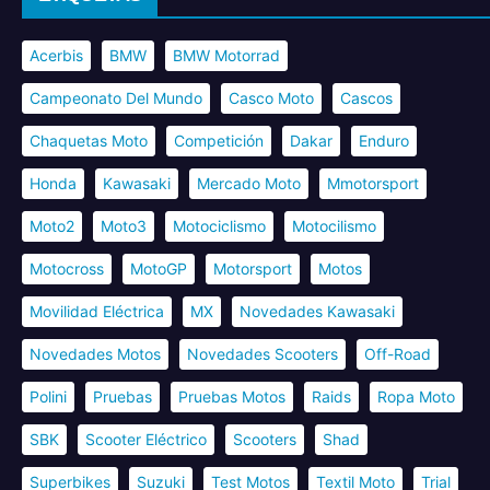
Acerbis
BMW
BMW Motorrad
Campeonato Del Mundo
Casco Moto
Cascos
Chaquetas Moto
Competición
Dakar
Enduro
Honda
Kawasaki
Mercado Moto
Mmotorsport
Moto2
Moto3
Motociclismo
Motocilismo
Motocross
MotoGP
Motorsport
Motos
Movilidad Eléctrica
MX
Novedades Kawasaki
Novedades Motos
Novedades Scooters
Off-Road
Polini
Pruebas
Pruebas Motos
Raids
Ropa Moto
SBK
Scooter Eléctrico
Scooters
Shad
Superbikes
Suzuki
Test Motos
Textil Moto
Trial