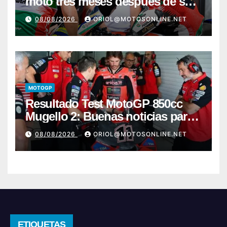
moto tres meses después de su
grave lesión
08/08/2026
ORIOL@MOTOSONLINE.NET
MOTOGP
Resultado Test MotoGP 850cc
Mugello 2: Buenas noticias para
Márquez y Acosta
08/08/2026
ORIOL@MOTOSONLINE.NET
ETIQUETAS