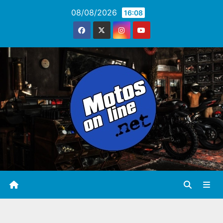
Saltar
08/08/2026
16:08
al
contenido