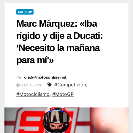
MOTOGP
Marc Márquez: «Iba
rígido y dije a Ducati:
‘Necesito la mañana
para mí'»
Por
oriol@motosonline.net
#Competición
,
FEB 4, 2026
#Motociclismo
,
#MotoGP