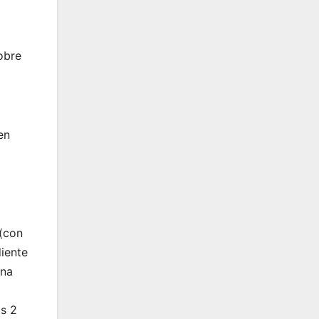
obre
en
 (con
iente
una
os 2