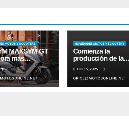
ES MOTOS Y SCOOTERS
NOVEDADES MOTOS Y SCOOTERS
SYM MAXSYM GT
Comienza la
hora más
producción de la
ómica
quinta generación
 2026
DIC 15, 2025
la Monster
MOTOSONLINE.NET
ORIOL@MOTOSONLINE.NET