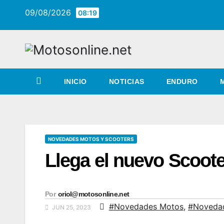
Saltar
09/08/2026
08:19
al
contenido
INICIO
NOTICIAS
ENDURO
NOVEDADES MOTOS Y SCOOTERS
Llega el nuevo Scoot
Por
oriol@motosonline.net
#Novedades Motos
,
#Novedad
JUN 25, 2023