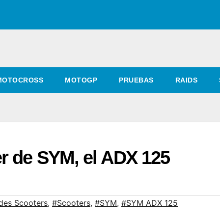
MOTOCROSS
MOTOGP
PRUEBAS
RAIDS
er de SYM, el ADX 125
es Scooters
,
#Scooters
,
#SYM
,
#SYM ADX 125