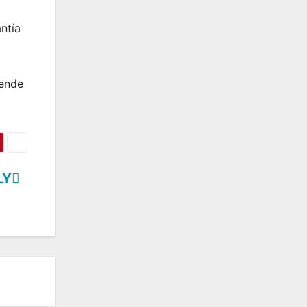
ntía
vende
LY