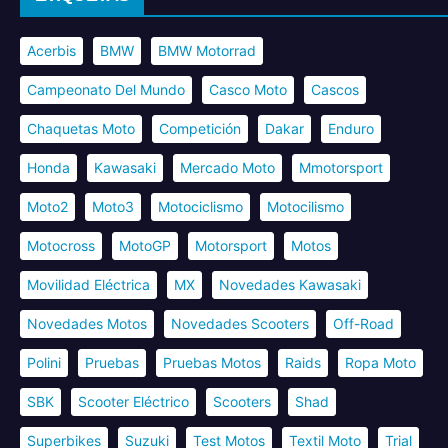
Acerbis
BMW
BMW Motorrad
Campeonato Del Mundo
Casco Moto
Cascos
Chaquetas Moto
Competición
Dakar
Enduro
Honda
Kawasaki
Mercado Moto
Mmotorsport
Moto2
Moto3
Motociclismo
Motocilismo
Motocross
MotoGP
Motorsport
Motos
Movilidad Eléctrica
MX
Novedades Kawasaki
Novedades Motos
Novedades Scooters
Off-Road
Polini
Pruebas
Pruebas Motos
Raids
Ropa Moto
SBK
Scooter Eléctrico
Scooters
Shad
Superbikes
Suzuki
Test Motos
Textil Moto
Trial