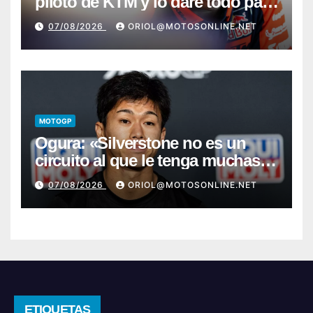
piloto de KTM y lo daré todo para
conseguir mi primera victoria»
07/08/2026
ORIOL@MOTOSONLINE.NET
MOTOGP
Ogura: «Silverstone no es un
circuito al que le tenga muchas
ganas»
07/08/2026
ORIOL@MOTOSONLINE.NET
ETIQUETAS