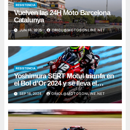
RESISTENCIA
Vuelven las 24H Moto Barcelona
Catalunya
JUN 18, 2025
ORIOL@MOTOSONLINE.NET
RESISTENCIA
Yoshimura SERT Motul triunfa en
el Bol d’Or 2024 y se lleva el
Campeonato Mundial de
SEP 16, 2024
ORIOL@MOTOSONLINE.NET
Resistencia