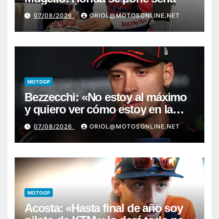
07/08/2026
ORIOL@MOTOSONLINE.NET
MOTOGP
Bezzecchi: «No estoy al máximo
y quiero ver cómo estoy en la
moto; desde Aragón será una
07/08/2026
ORIOL@MOTOSONLINE.NET
guerra»
MOTOGP
Acosta: «Hasta final de año soy