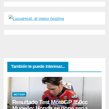
También te puede interesar...
MOTOGP
Resultado Test MotoGP 850cc
Mugello: Honda se pone seria