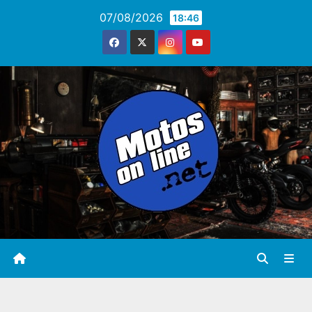
Saltar
07/08/2026
18:46
al
contenido