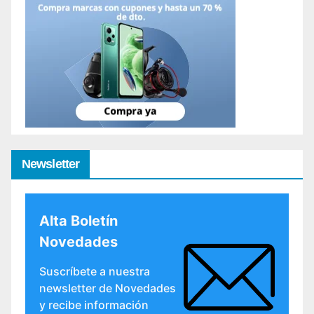
Newsletter
Alta Boletín
Novedades
Suscríbete a nuestra
newsletter de Novedades
y recibe información