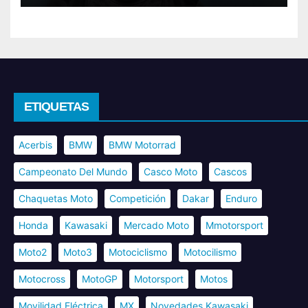
ETIQUETAS
Acerbis
BMW
BMW Motorrad
Campeonato Del Mundo
Casco Moto
Cascos
Chaquetas Moto
Competición
Dakar
Enduro
Honda
Kawasaki
Mercado Moto
Mmotorsport
Moto2
Moto3
Motociclismo
Motocilismo
Motocross
MotoGP
Motorsport
Motos
Movilidad Eléctrica
MX
Novedades Kawasaki