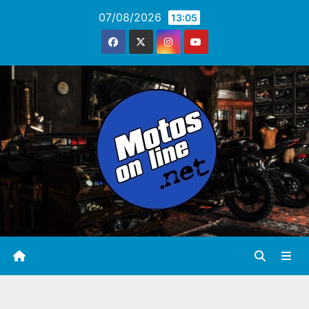
Saltar
07/08/2026
13:05
al
contenido