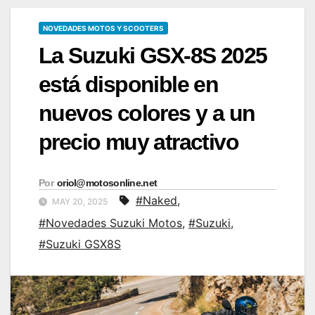
NOVEDADES MOTOS Y SCOOTERS
La Suzuki GSX-8S 2025
está disponible en
nuevos colores y a un
precio muy atractivo
Por
oriol@motosonline.net
#Naked
,
MAY 20, 2025
#Novedades Suzuki Motos
,
#Suzuki
,
#Suzuki GSX8S