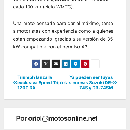
cada 100 km (ciclo WMTC).
Una moto pensada para dar el máximo, tanto
a motoristas con experiencia como a quienes
están empezando, gracias a su versión de 35
kW compatible con el permiso A2.
Triumph lanza la
Ya pueden ser tuyas
Navegación
exclusiva Speed Triple
las nuevas Suzuki DR-
1200 RX
Z4S y DR-Z4SM
de
entradas
Por
oriol@motosonline.net