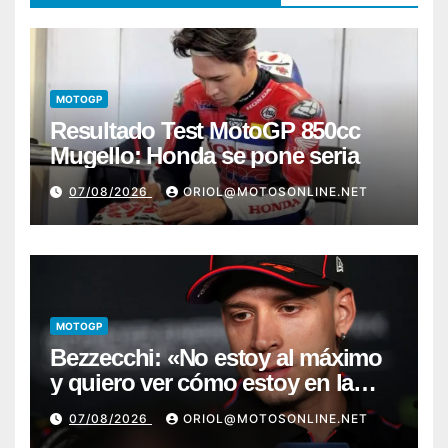
MOTOGP
Resultado Test MotoGP 850cc
Mugello: Honda se pone seria
07/08/2026
ORIOL@MOTOSONLINE.NET
MOTOGP
Bezzecchi: «No estoy al máximo
y quiero ver cómo estoy en la
moto; desde Aragón será una
07/08/2026
ORIOL@MOTOSONLINE.NET
guerra»