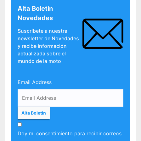
Alta Boletín
Novedades
Suscríbete a nuestra
newsletter de Novedades
y recibe información
actualizada sobre el
mundo de la moto
Email Address
Doy mi consentimiento para recibir correos