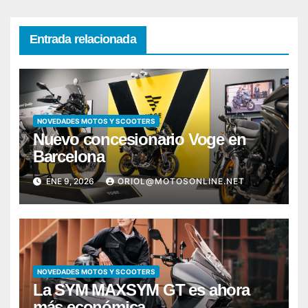
Entrada relacionada
NOVEDADES MOTOS Y SCOOTERS
Nuevo concesionario Voge en
Barcelona
ENE 9, 2026
ORIOL@MOTOSONLINE.NET
NOVEDADES MOTOS Y SCOOTERS
La SYM MAXSYM GT es ahora
más económica