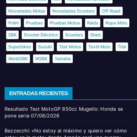
Novedades Motos
Novedades Scooters
Off-Road
Polini
Pruebas
Pruebas Motos
Raids
Ropa Moto
SBK
Scooter Eléctrico
Scooters
Shad
Superbikes
Suzuki
Test Motos
Textil Moto
Trial
WorldSBK
WSBK
Yamaha
ENTRADAS RECIENTES
Resultado Test MotoGP 850cc Mugello: Honda se
pone seria
07/08/2026
Bezzecchi: «No estoy al máximo y quiero ver cómo