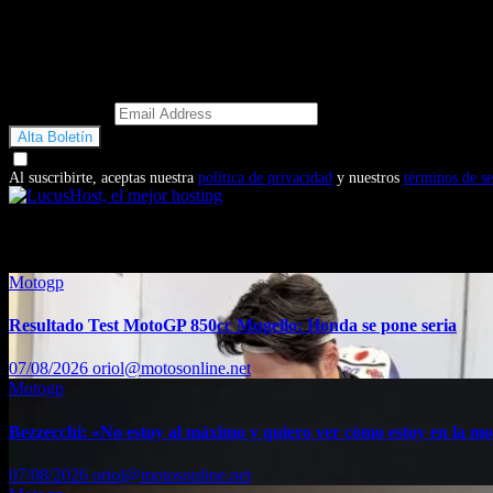
Email Address
Doy mi consentimiento para recibir correos electrónicos promocio
Al suscribirte, aceptas nuestra
política de privacidad
y nuestros
términos de se
También te puede interesar...
Motogp
Resultado Test MotoGP 850cc Mugello: Honda se pone seria
07/08/2026
oriol@motosonline.net
Motogp
Bezzecchi: «No estoy al máximo y quiero ver cómo estoy en la m
07/08/2026
oriol@motosonline.net