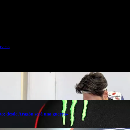
nales de Motosonline.net
rvicio
.
oto; desde Aragón será una guerra»