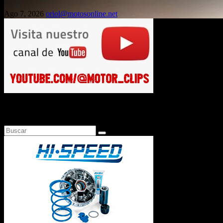
Ago 7, 2026
oriol@motosonline.net
Busca en Motosonline