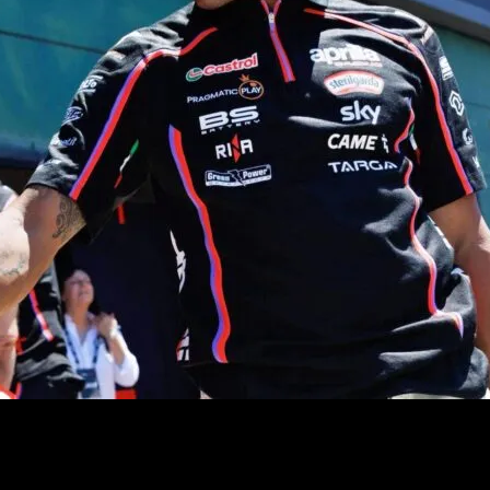
ar a Valencia para disputar el último GP de la temporada y también los 
ebido a tres parones por lesión y prácticamente romperse todos los hu
sus rivales. Sin embargo, en una entrevista a Jorge Martín desde el med
a que espera estar recuperado y sus pensamientos durante el calvario d