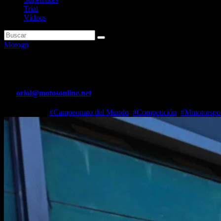
Trial
Vídeos
Motogp
Jorge Martín: «Las MotoGP son 
Por
oriol@motosonline.net
Nov 30, 2025
#Campeonato del Mundo
,
#Competición
,
#Mmotorspo