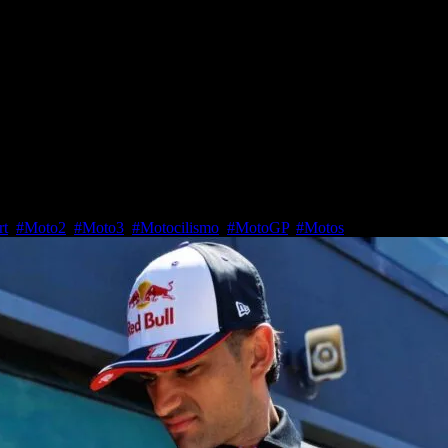
cada vez mejores, pero para el e
rt
,
#Moto2
,
#Moto3
,
#Motocilismo
,
#MotoGP
,
#Motos