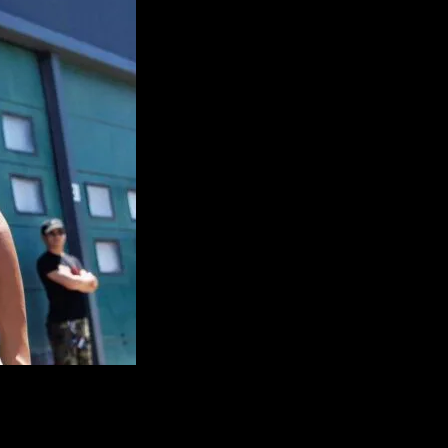
primerizos tests invernales, Jorge Martín deja atrás una temporada para
esos habidos y por haber, ha tenido que ver desde la barrera como
io italiano GP One, el piloto de Aprilia se ha sincerado. Ha
e lesiones que desafortunadamente ha tenido que pasar.