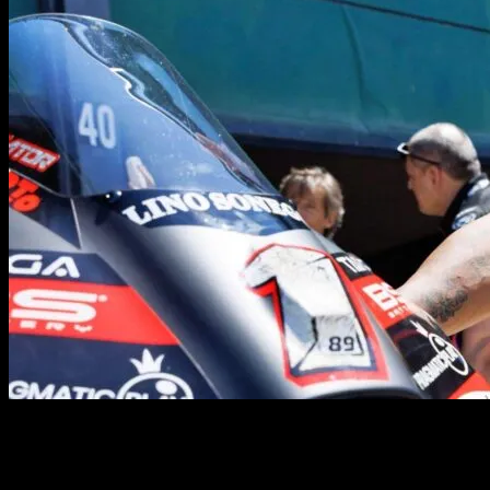
Jorge Martín confía en su capacidad para volver a su nivel.Tras regres
el olvido, siendo muy dolorosa. El campeón del mundo del año 2024, d
Marc Márquez se llevaba al saco el mundial, habiendo barrido a todos 
compartido las expectativas que tiene para la próxima temporada, en l