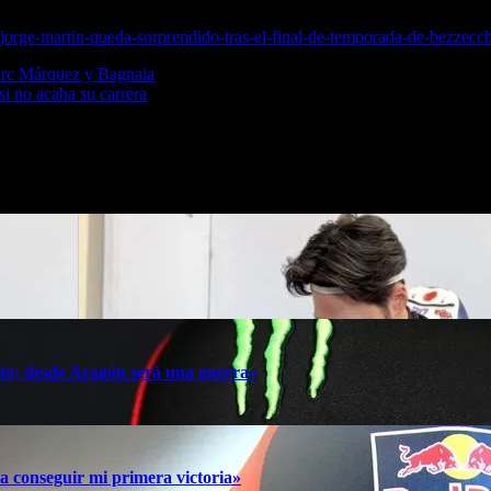
orge-martin-queda-sorprendido-tras-el-final-de-temporada-de-bezzecchi
 Marc Márquez y Bagnaia
 no acaba su carrera
oto; desde Aragón será una guerra»
a conseguir mi primera victoria»