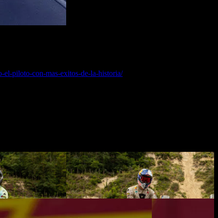
stuvo presente durante el GP de Cataluña haciendo su función de
revista del medio MundoDeportivo junto al medio Piel de Asfalto,
ck Viñales.
l-piloto-con-mas-exitos-de-la-historia/