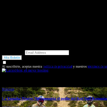
Email Address
Doy mi consentimiento para recibir correos electrónicos promocio
Al suscribirte, aceptas nuestra
política de privacidad
y nuestros
términos de se
También te puede interesar...
Motogp
La Yamaha Ténéré 700 conquista el podio del Red Bull Romaniac