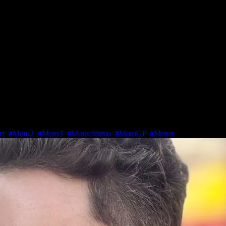
quez tiene en mente poder retira
rt
,
#Moto2
,
#Moto3
,
#Motocilismo
,
#MotoGP
,
#Motos