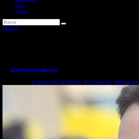
Trial
Vídeos
Motogp
Jorge Lorenzo: «Seguro que Már
éxitos de la historia»
Por
oriol@motosonline.net
May 21, 2026
#Campeonato del Mundo
,
#Competición
,
#Mmotorspo