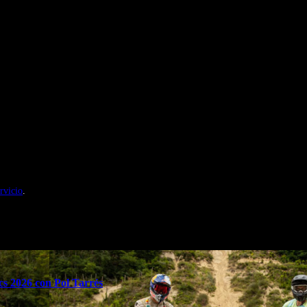
nales de Motosonline.net
rvicio
.
s 2026 con Pol Tarrés