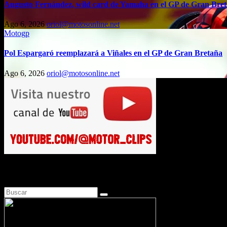
Augusto Fernández, wild card de Yamaha en el GP de Gran Bre
Ago 6, 2026
oriol@motosonline.net
Motogp
Pol Espargaró reemplazará a Viñales en el GP de Gran Bretaña
Ago 6, 2026
oriol@motosonline.net
Busca en Motosonline