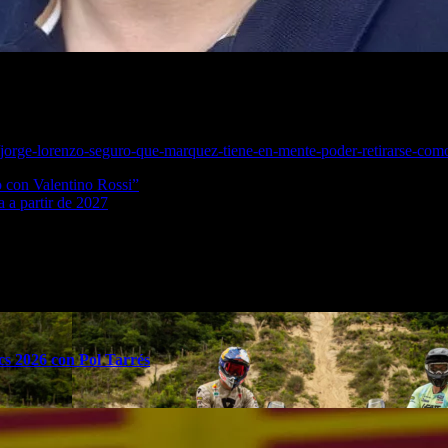
todos los esfuerzos de Marc Márquez tienen un por quéJorge Lorenzo e
 y asistió a ciertos eventos en un fin de semana completo. En una ent
sta temporada, y entre ellos, cómo se encuentra su relación con Maveri
orge-lorenzo-seguro-que-marquez-tiene-en-mente-poder-retirarse-como-e
o con Valentino Rossi”
 a partir de 2027
s 2026 con Pol Tarrés