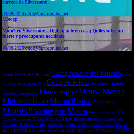
carrera de Silverstone
09/08/2026
oriol@motosonline.net
Motogp
Moto3 en Silverstone – Ogden, pole en casa; Quiles sufre un
fuerte y preocupante accidente
09/08/2026
oriol@motosonline.net
Etiquetas
Campeonato del Mundo
Acerbis
BMW Motorrad
Casco
BMW
Competición
Honda
Moto
Dakar
Cascos
Chaquetas Moto
Enduro
Moto2
Moto3
Mmotorsport
Kawasaki
Mercado Moto
Motociclismo
Motocilismo
Motocross
MotoGP
Motos
Motorsport
MX
Movilidad Eléctrica
Novedades Motos
off-road
Novedades Scooters
Polini
Novedades Kawasaki
Pruebas
Pruebas Motos
SBK
Ropa Moto
Raids
Scooters
Scooter Eléctrico
superbikes
WSBK
Textil Moto
WorldSBK
Test Motos
Suzuki
Trial
Shad