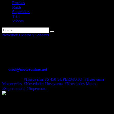
Pruebas
Raids
Superbikes
Trial
Vídeos
Novedades Motos y Scooters
Husqvarna Motorcycles lanza
la nueva FS 450 SUPERMOTO
Por
oriol@motosonline.net
Jun 24, 2022
#Husqvarna FS 450 SUPERMOTO
,
#Husqvarna
Motorcycles
,
#Novedades Husqvarna
,
#Novedades Motos
,
#Supermotard
,
#Supermoto
Husqvarna Motorcycles lanza la nueva FS 450 SUPERMOTO
Totalmente nueva para 2023, la FS 450 de Husqvarna Motorcycles
continúa su legado como supermoto de competición de primera