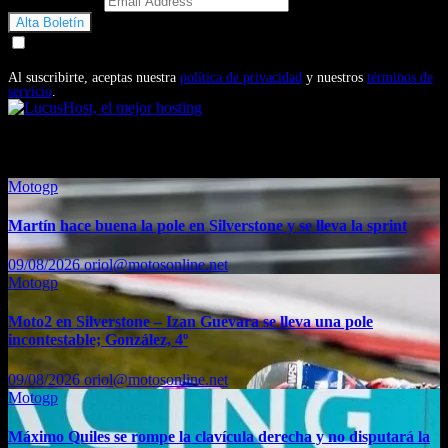
Email Address
Doy mi consentimiento para recibir correos electrónicos
promocionales de Motosonline.net
Al suscribirte, aceptas nuestra
política de privacidad
y nuestros
términos de
servicio
.
También te puede interesar...
Motogp
Martín hace buena la pole en Silverstone y se lleva la sprint
09/08/2026
oriol@motosonline.net
Motogp
Moto2 en Silverstone – Izan Guevara se lleva una pole
incontestable; González, 4º
09/08/2026
oriol@motosonline.net
Motogp
Máximo Quiles se rompe la clavícula derecha y no disputará la