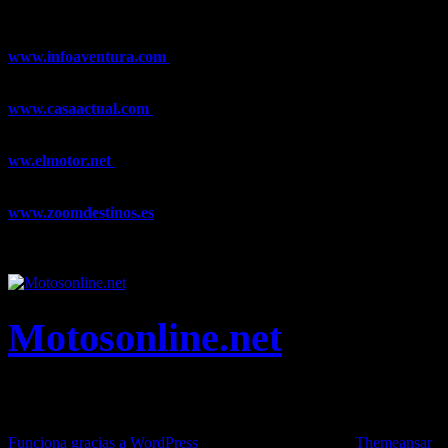
Esquí, Snowboard, Esquí de Fondo, Esquí de Travesía, Estaciones
de Esquí, Meteorología,...
www.infoaventura.com
Toda la información sobre Mountain Bike
y Trail Running, competiciones, noticias, novedades,...
www.casaactual.com
El portal de referencia de lifestyle con
noticias y artículos sobre Decoración, Moda, Bricolaje, Recetas, ...
ww.elmotor.net
Tu web de coches en internet con noticias,
novedades, pruebas y mucho más...
www.zoomdestinos.es
Encuentra información sobre destinos de
viajes entre miles de artículos y consejos para disfrutar de tus
vacaciones y tiempo libre.
Motosonline.net
Toda la información del mundo de la Moto en una sola web,
Pruebas, Novedades, Artículos y competición.
Funciona gracias a WordPress
|
Theme: News Live by
Themeansar
.