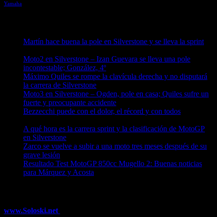
Yamaha
Entradas recientes
Martín hace buena la pole en Silverstone y se lleva la sprint
09/08/2026
Moto2 en Silverstone – Izan Guevara se lleva una pole
incontestable; González, 4º
09/08/2026
Máximo Quiles se rompe la clavícula derecha y no disputará
la carrera de Silverstone
09/08/2026
Moto3 en Silverstone – Ogden, pole en casa; Quiles sufre un
fuerte y preocupante accidente
09/08/2026
Bezzecchi puede con el dolor, el récord y con todos
08/08/2026
A qué hora es la carrera sprint y la clasificación de MotoGP
en Silverstone
08/08/2026
Zarco se vuelve a subir a una moto tres meses después de su
grave lesión
08/08/2026
Resultado Test MotoGP 850cc Mugello 2: Buenas noticias
para Márquez y Acosta
08/08/2026
¿Ya conoces nuestra red de portales?
www.Soloski.net
Noticias y artículos sobre Deportes de Invierno,