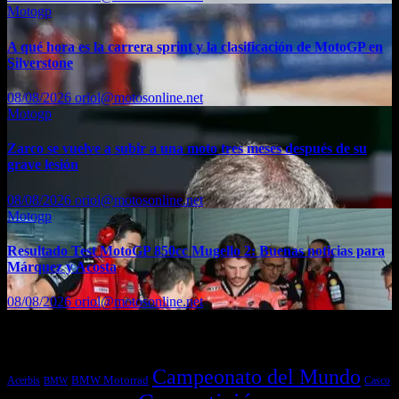
Motogp
A qué hora es la carrera sprint y la clasificación de MotoGP en
Silverstone
08/08/2026
oriol@motosonline.net
Motogp
Zarco se vuelve a subir a una moto tres meses después de su
grave lesión
08/08/2026
oriol@motosonline.net
Motogp
Resultado Test MotoGP 850cc Mugello 2: Buenas noticias para
Márquez y Acosta
08/08/2026
oriol@motosonline.net
Etiquetas
Campeonato del Mundo
Acerbis
BMW Motorrad
Casco
BMW