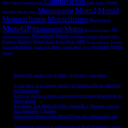
Competición
Honda
Moto
Dakar
Cascos
Chaquetas Moto
Enduro
Moto2
Moto3
Mmotorsport
Kawasaki
Mercado Moto
Motociclismo
Motocilismo
Motocross
MotoGP
Motos
Motorsport
MX
Movilidad Eléctrica
Novedades Motos
off-road
Novedades Scooters
Polini
Novedades Kawasaki
Pruebas
Pruebas Motos
SBK
Ropa Moto
Raids
Scooters
Scooter Eléctrico
superbikes
WSBK
Textil Moto
WorldSBK
Test Motos
Suzuki
Trial
Shad
Yamaha
Entradas recientes
Bezzecchi puede con el dolor, el récord y con todos
08/08/2026
A qué hora es la carrera sprint y la clasificación de MotoGP
en Silverstone
08/08/2026
Zarco se vuelve a subir a una moto tres meses después de su
grave lesión
08/08/2026
Resultado Test MotoGP 850cc Mugello 2: Buenas noticias
para Márquez y Acosta
08/08/2026
Silverstone renueva con MotoGP por dos temporadas más
08/08/2026
Trackhouse anuncia la renovación de Raúl Fernández hasta