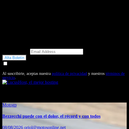
Email Address
Doy mi consentimiento para recibir correos electrónicos
promocionales de Motosonline.net
Al suscribirte, aceptas nuestra
política de privacidad
y nuestros
términos de
servicio
.
También te puede interesar...
Motogp
Bezzecchi puede con el dolor, el récord y con todos
08/08/2026
oriol@motosonline.net