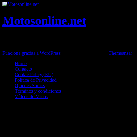
Motosonline.net
Toda la información del mundo de la Moto en una sola web,
Pruebas, Novedades, Artículos y competición.
Funciona gracias a WordPress
|
Theme: News Live by
Themeansar
.
Home
Contacto
Cookie Policy (EU)
Política de Privacidad
Quienes Somos
Términos y condiciones
Vídeos de Motos