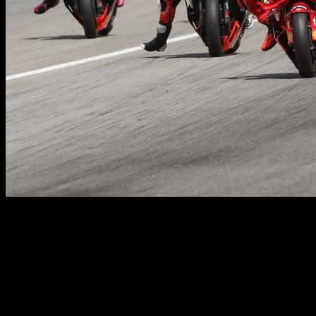
El Mundial de MotoGP no se detiene, y en mayo y en junio no serán
nada extraños los dobletes de carreras consecutivas, sino todo lo
contrario. Tras el Gran Premio de Francia en Le Mans, en el que
Marc Márquez volvió a lesionarse, el campeonato vuelve a España
este fin de semana, del 15 al 17 de mayo, para el Gran Premio de
Catalunya, en el circuito de Montmeló. Apunta los horarios y cómo
verlo todo en directo por la televisión, ¡en esta ocasión, otra vez
gratis y en abierto!