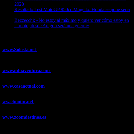
2028
08/08/2026
Resultado Test MotoGP 850cc Mugello: Honda se pone seria
07/08/2026
Bezzecchi: «No estoy al máximo y quiero ver cómo estoy en
la moto; desde Aragón será una guerra»
07/08/2026
¿Ya conoces nuestra red de portales?
www.Soloski.net
Noticias y artículos sobre Deportes de Invierno,
Esquí, Snowboard, Esquí de Fondo, Esquí de Travesía, Estaciones
de Esquí, Meteorología,...
www.infoaventura.com
Toda la información sobre Mountain Bike
y Trail Running, competiciones, noticias, novedades,...
www.casaactual.com
El portal de referencia de lifestyle con
noticias y artículos sobre Decoración, Moda, Bricolaje, Recetas, ...
ww.elmotor.net
Tu web de coches en internet con noticias,
novedades, pruebas y mucho más...
www.zoomdestinos.es
Encuentra información sobre destinos de
viajes entre miles de artículos y consejos para disfrutar de tus
vacaciones y tiempo libre.