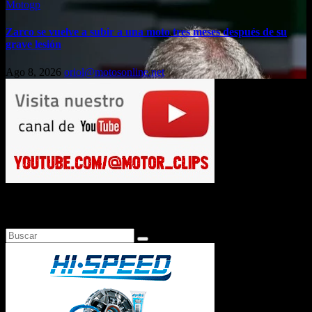
Motogp
Zarco se vuelve a subir a una moto tres meses después de su
grave lesión
Ago 8, 2026
oriol@motosonline.net
Busca en Motosonline