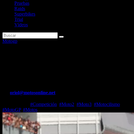
Pruebas
Raids
Superbikes
Trial
Vídeos
Motogp
Horarios del GP de Catalunya
de MotoGP 2026 en Montmeló
y cómo verlo gratis
Por
oriol@motosonline.net
May 12, 2026
#Competición
,
#Moto2
,
#Moto3
,
#Motocilismo
,
#MotoGP
,
#Motos