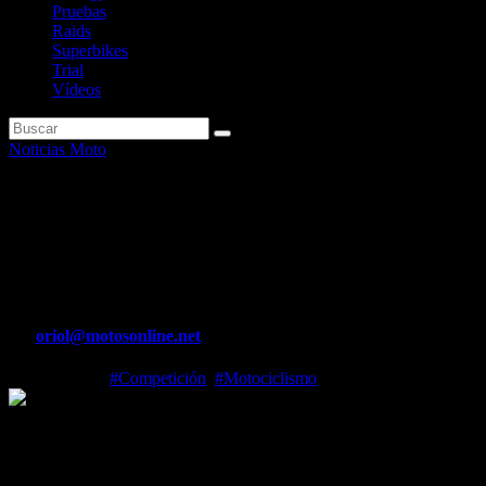
Pruebas
Raids
Superbikes
Trial
Vídeos
Noticias Moto
Fernández, Tiburcio y Riba
marcan el ritmo en el MX de
Alhama de Murcia
Por
oriol@motosonline.net
May 17, 2026
#Competición
,
#Motociclismo
Fernández, Tiburcio y Riba marcan el ritmo en el MX de Alhama de
Murcia