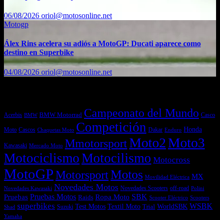
06/08/2026
oriol@motosonline.net
Motogp
Álex Rins acelera su adiós a MotoGP: Ducati aparece como
destino en Superbike
04/08/2026
oriol@motosonline.net
Etiquetas
Campeonato del Mundo
Acerbis
BMW Motorrad
Casco
BMW
Competición
Honda
Moto
Dakar
Cascos
Chaquetas Moto
Enduro
Moto2
Moto3
Mmotorsport
Kawasaki
Mercado Moto
Motociclismo
Motocilismo
Motocross
MotoGP
Motos
Motorsport
MX
Movilidad Eléctrica
Novedades Motos
off-road
Novedades Scooters
Polini
Novedades Kawasaki
Pruebas
Pruebas Motos
SBK
Ropa Moto
Raids
Scooters
Scooter Eléctrico
superbikes
WSBK
Textil Moto
WorldSBK
Test Motos
Suzuki
Trial
Shad
Yamaha