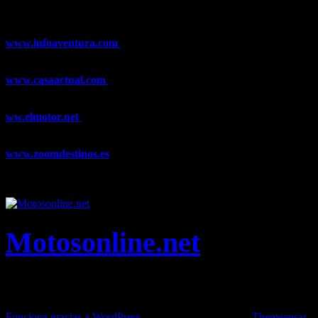
Esquí, Snowboard, Esquí de Fondo, Esquí de Travesía, Estaciones
de Esquí, Meteorología,...
www.infoaventura.com
Toda la información sobre Mountain Bike
y Trail Running, competiciones, noticias, novedades,...
www.casaactual.com
El portal de referencia de lifestyle con
noticias y artículos sobre Decoración, Moda, Bricolaje, Recetas, ...
ww.elmotor.net
Tu web de coches en internet con noticias,
novedades, pruebas y mucho más...
www.zoomdestinos.es
Encuentra información sobre destinos de
viajes entre miles de artículos y consejos para disfrutar de tus
vacaciones y tiempo libre.
Motosonline.net
Toda la información del mundo de la Moto en una sola web,
Pruebas, Novedades, Artículos y competición.
Funciona gracias a WordPress
|
Theme: News Live by
Themeansar
.