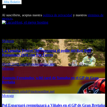
Doy mi consentimiento para recibir correos electrónicos
promocionales de Motosonline.net
Al suscribirte, aceptas nuestra
política de privacidad
y nuestros
términos de
servicio
.
También te puede interesar...
Motogp
La Yamaha Ténéré 700 conquista el podio del Red Bull
Romaniacs 2026 con Pol Tarrés
06/08/2026
oriol@motosonline.net
Motogp
Augusto Fernández, wild card de Yamaha en el GP de Gran
Bretaña
06/08/2026
oriol@motosonline.net
Motogp
Pol Espargaró reemplazará a Viñales en el GP de Gran Bretaña