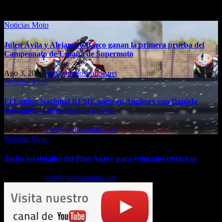
Entrada relacionada
Noticias Moto
Julen Ávila y Alejandro Barco ganan la primera prueba del
Campeonato de España de Supermoto
Ago 3, 2026
oriol@motosonline.net
Noticias Moto
El Equipo Nacional RFME gana en Anglesey con Daniela
Hernando y Bou firma otro pleno
Jul 28, 2026
oriol@motosonline.net
Noticias Moto
Todos los detalles del Plan Auto+ para vehículos eléctricos
Jul 24, 2026
oriol@motosonline.net