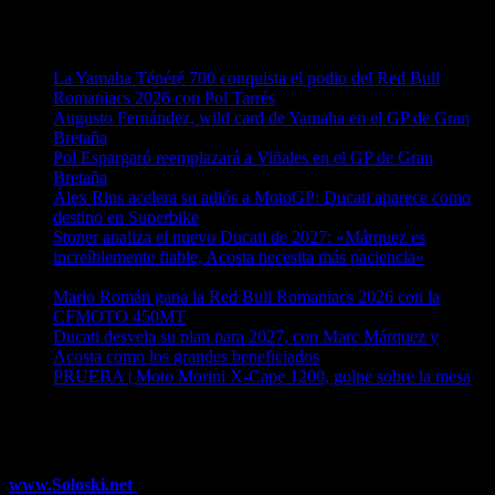
Entradas recientes
La Yamaha Ténéré 700 conquista el podio del Red Bull
Romaniacs 2026 con Pol Tarrés
06/08/2026
Augusto Fernández, wild card de Yamaha en el GP de Gran
Bretaña
06/08/2026
Pol Espargaró reemplazará a Viñales en el GP de Gran
Bretaña
06/08/2026
Álex Rins acelera su adiós a MotoGP: Ducati aparece como
destino en Superbike
04/08/2026
Stoner analiza el nuevo Ducati de 2027: «Márquez es
increíblemente fiable, Acosta necesita más paciencia»
04/08/2026
Mario Román gana la Red Bull Romaniacs 2026 con la
CFMOTO 450MT
04/08/2026
Ducati desvela su plan para 2027, con Marc Márquez y
Acosta como los grandes beneficiados
04/08/2026
PRUEBA | Moto Morini X-Cape 1200, golpe sobre la mesa
04/08/2026
¿Ya conoces nuestra red de portales?
www.Soloski.net
Noticias y artículos sobre Deportes de Invierno,