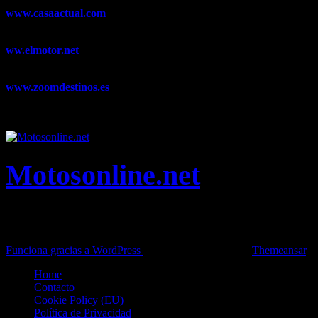
www.casaactual.com
El portal de referencia de lifestyle con
noticias y artículos sobre Decoración, Moda, Bricolaje, Recetas, ...
ww.elmotor.net
Tu web de coches en internet con noticias,
novedades, pruebas y mucho más...
www.zoomdestinos.es
Encuentra información sobre destinos de
viajes entre miles de artículos y consejos para disfrutar de tus
vacaciones y tiempo libre.
Motosonline.net
Toda la información del mundo de la Moto en una sola web,
Pruebas, Novedades, Artículos y competición.
Funciona gracias a WordPress
|
Theme: News Live by
Themeansar
.
Home
Contacto
Cookie Policy (EU)
Política de Privacidad