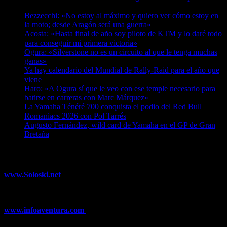
07/08/2026
Bezzecchi: «No estoy al máximo y quiero ver cómo estoy en
la moto; desde Aragón será una guerra»
07/08/2026
Acosta: «Hasta final de año soy piloto de KTM y lo daré todo
para conseguir mi primera victoria»
07/08/2026
Ogura: «Silverstone no es un circuito al que le tenga muchas
ganas»
07/08/2026
Ya hay calendario del Mundial de Rally-Raid para el año que
viene
07/08/2026
Haro: «A Ogura sí que le veo con ese temple necesario para
batirse en carreras con Marc Márquez»
07/08/2026
La Yamaha Ténéré 700 conquista el podio del Red Bull
Romaniacs 2026 con Pol Tarrés
06/08/2026
Augusto Fernández, wild card de Yamaha en el GP de Gran
Bretaña
06/08/2026
¿Ya conoces nuestra red de portales?
www.Soloski.net
Noticias y artículos sobre Deportes de Invierno,
Esquí, Snowboard, Esquí de Fondo, Esquí de Travesía, Estaciones
de Esquí, Meteorología,...
www.infoaventura.com
Toda la información sobre Mountain Bike
y Trail Running, competiciones, noticias, novedades,...