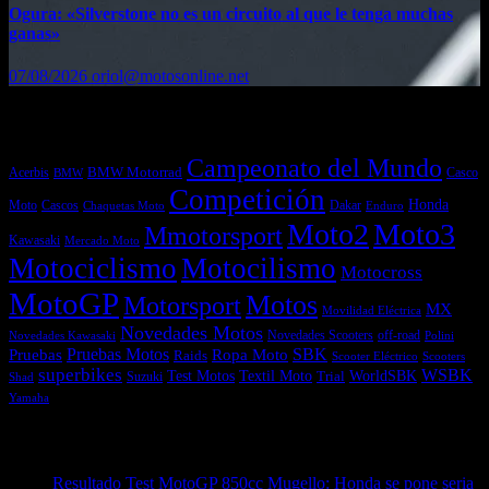
Ogura: «Silverstone no es un circuito al que le tenga muchas
ganas»
07/08/2026
oriol@motosonline.net
Etiquetas
Campeonato del Mundo
Acerbis
BMW Motorrad
Casco
BMW
Competición
Honda
Moto
Dakar
Cascos
Chaquetas Moto
Enduro
Moto2
Moto3
Mmotorsport
Kawasaki
Mercado Moto
Motociclismo
Motocilismo
Motocross
MotoGP
Motos
Motorsport
MX
Movilidad Eléctrica
Novedades Motos
off-road
Novedades Scooters
Polini
Novedades Kawasaki
Pruebas
Pruebas Motos
SBK
Ropa Moto
Raids
Scooters
Scooter Eléctrico
superbikes
WSBK
Textil Moto
WorldSBK
Test Motos
Suzuki
Trial
Shad
Yamaha
Entradas recientes
Resultado Test MotoGP 850cc Mugello: Honda se pone seria