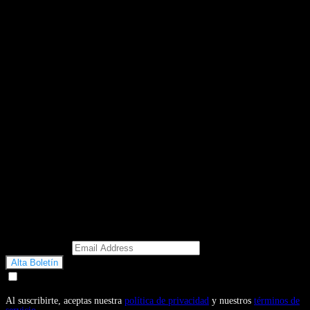
Email Address
Doy mi consentimiento para recibir correos electrónicos
promocionales de Motosonline.net
Al suscribirte, aceptas nuestra
política de privacidad
y nuestros
términos de