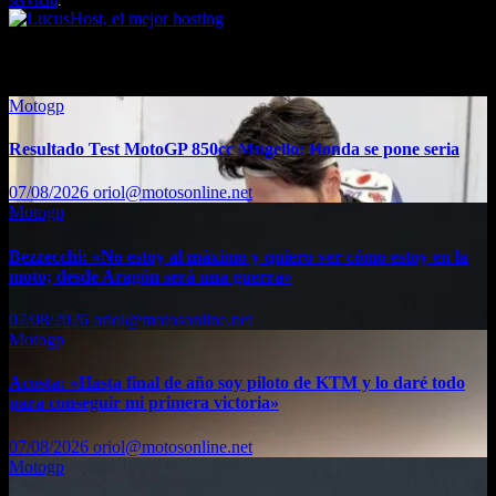
servicio
.
También te puede interesar...
Motogp
Resultado Test MotoGP 850cc Mugello: Honda se pone seria
07/08/2026
oriol@motosonline.net
Motogp
Bezzecchi: «No estoy al máximo y quiero ver cómo estoy en la
moto; desde Aragón será una guerra»
07/08/2026
oriol@motosonline.net
Motogp
Acosta: «Hasta final de año soy piloto de KTM y lo daré todo
para conseguir mi primera victoria»
07/08/2026
oriol@motosonline.net
Motogp