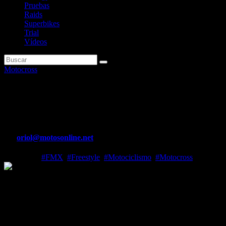
Pruebas
Raids
Superbikes
Trial
Vídeos
Motocross
Exhibición de Dany Torres en
el FMX de Toledo
Por
oriol@motosonline.net
Jul 9, 2024
#FMX
,
#Freestyle
,
#Motociclismo
,
#Motocross
La tercera cita del
Campeonato de España de Freestyle
se celebró
en Toledo
reuniendo a más de 3.500 apasionados espectadores
que disfrutaron de una gran noche. Ésta estuvo cargada de
adrenalina y actuaciones espectaculares, consolidando un evento
inolvidable para todos.