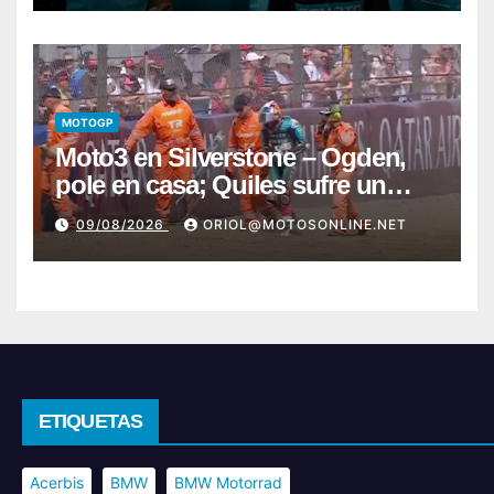
MOTOGP
Moto3 en Silverstone – Ogden,
pole en casa; Quiles sufre un
fuerte y preocupante accidente
09/08/2026
ORIOL@MOTOSONLINE.NET
ETIQUETAS
Acerbis
BMW
BMW Motorrad