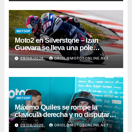
MOTOGP
Moto2 en Silverstone – Izan
Guevara se lleva una pole
incontestable; González, 4º
09/08/2026
ORIOL@MOTOSONLINE.NET
MOTOGP
Máximo Quiles se rompe la
clavícula derecha y no disputará
la carrera de Silverstone
09/08/2026
ORIOL@MOTOSONLINE.NET