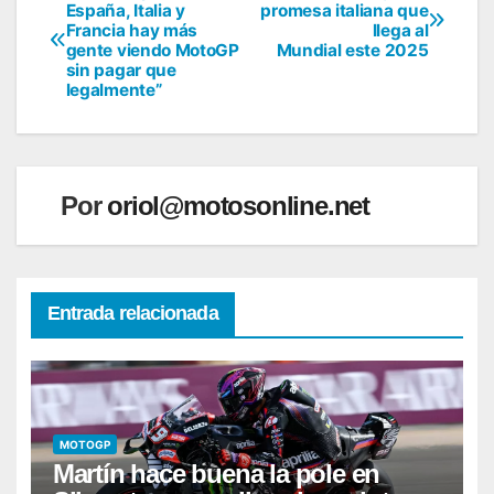
Navegación
España, Italia y
promesa italiana que
Francia hay más
llega al
de
gente viendo MotoGP
Mundial este 2025
sin pagar que
entradas
legalmente”
Por
oriol@motosonline.net
Entrada relacionada
MOTOGP
Martín hace buena la pole en