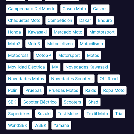
Campeonato Del Mundo
Casco Moto
Cascos
Chaquetas Moto
Competición
Dakar
Enduro
Honda
Kawasaki
Mercado Moto
Mmotorsport
Moto2
Moto3
Motociclismo
Motocilismo
Motocross
MotoGP
Motorsport
Motos
Movilidad Eléctrica
MX
Novedades Kawasaki
Novedades Motos
Novedades Scooters
Off-Road
Polini
Pruebas
Pruebas Motos
Raids
Ropa Moto
SBK
Scooter Eléctrico
Scooters
Shad
Superbikes
Suzuki
Test Motos
Textil Moto
Trial
WorldSBK
WSBK
Yamaha