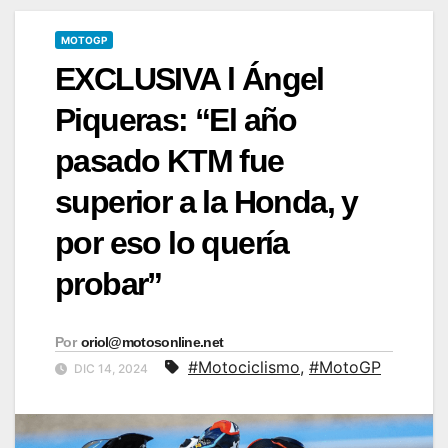
MOTOGP
EXCLUSIVA l Ángel
Piqueras: “El año
pasado KTM fue
superior a la Honda, y
por eso lo quería
probar”
Por
oriol@motosonline.net
#Motociclismo
,
#MotoGP
DIC 14, 2024