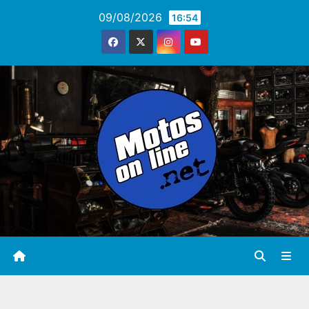
Saltar
09/08/2026
16:54
al
contenido