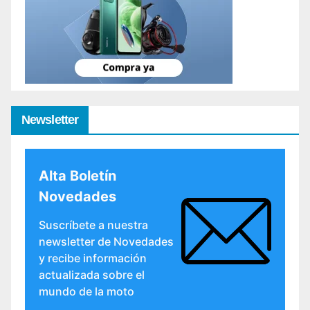
Newsletter
Alta Boletín
Novedades
Suscríbete a nuestra
newsletter de Novedades
y recibe información
actualizada sobre el
mundo de la moto