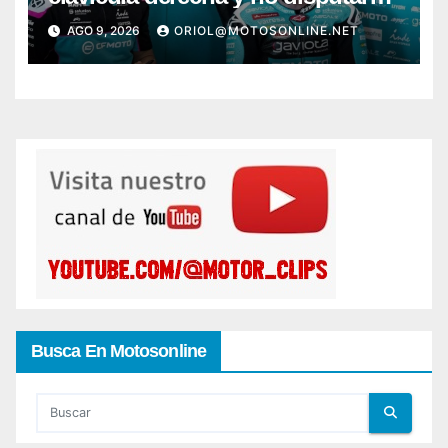
la carrera de Silverstone
AGO 9, 2026
ORIOL@MOTOSONLINE.NET
Busca En Motosonline