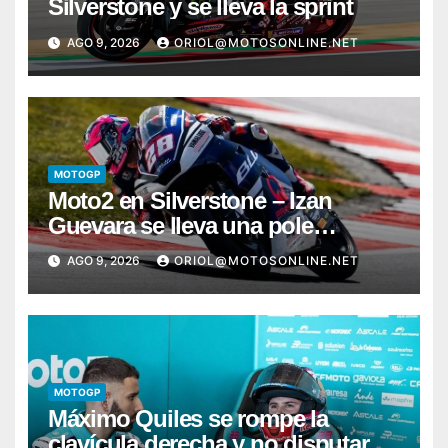
Silverstone y se lleva la sprint
AGO 9, 2026
ORIOL@MOTOSONLINE.NET
MOTOGP
Moto2 en Silverstone – Izan
Guevara se lleva una pole
incontestable; González, 4º
AGO 9, 2026
ORIOL@MOTOSONLINE.NET
MOTOGP
Máximo Quiles se rompe la
clavícula derecha y no disputará