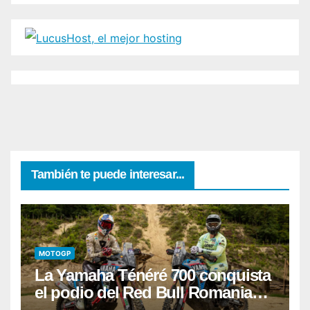
También te puede interesar...
MOTOGP
La Yamaha Ténéré 700 conquista
el podio del Red Bull Romaniacs
2026 con Pol Tarrés