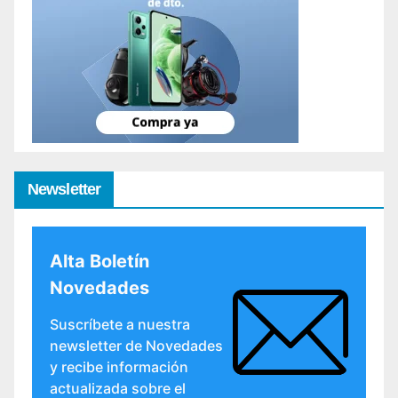
Newsletter
Alta Boletín
Novedades
Suscríbete a nuestra
newsletter de Novedades
y recibe información
actualizada sobre el