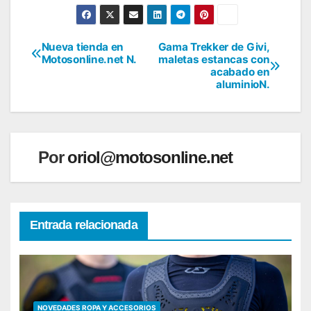
Nueva tienda en
Gama Trekker de Givi,
Navegación
Motosonline.net N.
maletas estancas con
acabado en
de
aluminioN.
entradas
Por
oriol@motosonline.net
Entrada relacionada
NOVEDADES ROPA Y ACCESORIOS