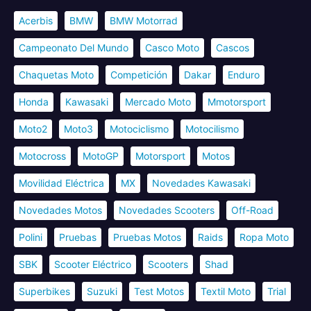
Acerbis
BMW
BMW Motorrad
Campeonato Del Mundo
Casco Moto
Cascos
Chaquetas Moto
Competición
Dakar
Enduro
Honda
Kawasaki
Mercado Moto
Mmotorsport
Moto2
Moto3
Motociclismo
Motocilismo
Motocross
MotoGP
Motorsport
Motos
Movilidad Eléctrica
MX
Novedades Kawasaki
Novedades Motos
Novedades Scooters
Off-Road
Polini
Pruebas
Pruebas Motos
Raids
Ropa Moto
SBK
Scooter Eléctrico
Scooters
Shad
Superbikes
Suzuki
Test Motos
Textil Moto
Trial