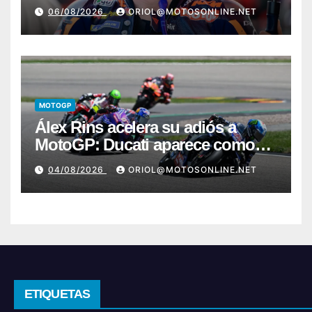
06/08/2026
ORIOL@MOTOSONLINE.NET
MOTOGP
Álex Rins acelera su adiós a
MotoGP: Ducati aparece como
destino en Superbike
04/08/2026
ORIOL@MOTOSONLINE.NET
ETIQUETAS