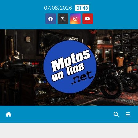
Saltar
07/08/2026
01:48
al
contenido