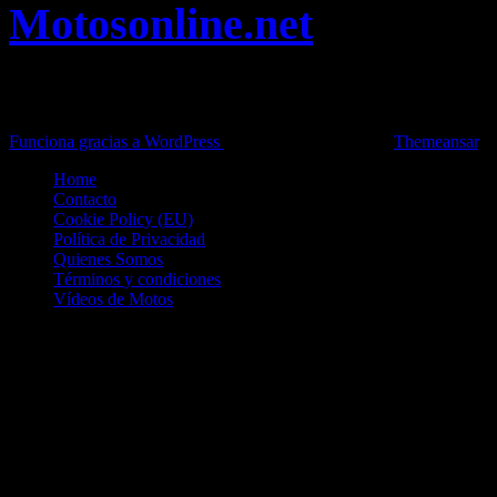
Motosonline.net
Toda la información del mundo de la Moto en una sola web,
Pruebas, Novedades, Artículos y competición.
Funciona gracias a WordPress
|
Theme: News Live by
Themeansar
.
Home
Contacto
Cookie Policy (EU)
Política de Privacidad
Quienes Somos
Términos y condiciones
Vídeos de Motos