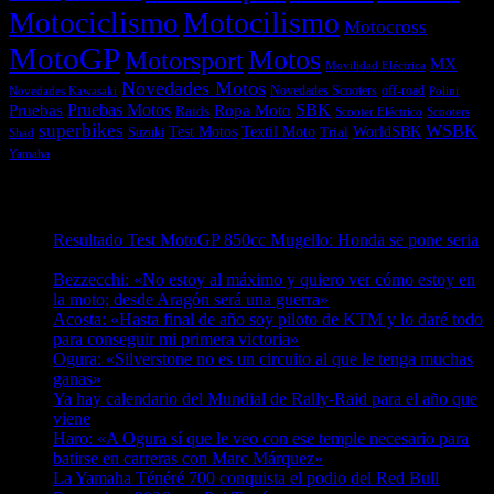
Motociclismo
Motocilismo
Motocross
MotoGP
Motos
Motorsport
MX
Movilidad Eléctrica
Novedades Motos
off-road
Novedades Scooters
Polini
Novedades Kawasaki
Pruebas
Pruebas Motos
SBK
Ropa Moto
Raids
Scooters
Scooter Eléctrico
superbikes
WSBK
Textil Moto
WorldSBK
Test Motos
Suzuki
Trial
Shad
Yamaha
Entradas recientes
Resultado Test MotoGP 850cc Mugello: Honda se pone seria
07/08/2026
Bezzecchi: «No estoy al máximo y quiero ver cómo estoy en
la moto; desde Aragón será una guerra»
07/08/2026
Acosta: «Hasta final de año soy piloto de KTM y lo daré todo
para conseguir mi primera victoria»
07/08/2026
Ogura: «Silverstone no es un circuito al que le tenga muchas
ganas»
07/08/2026
Ya hay calendario del Mundial de Rally-Raid para el año que
viene
07/08/2026
Haro: «A Ogura sí que le veo con ese temple necesario para
batirse en carreras con Marc Márquez»
07/08/2026
La Yamaha Ténéré 700 conquista el podio del Red Bull