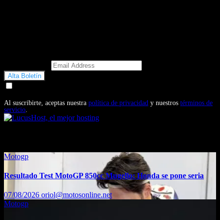
Email Address
Doy mi consentimiento para recibir correos electrónicos
promocionales de Motosonline.net
Al suscribirte, aceptas nuestra
política de privacidad
y nuestros
términos de
servicio
.
También te puede interesar...
Motogp
Resultado Test MotoGP 850cc Mugello: Honda se pone seria
07/08/2026
oriol@motosonline.net
Motogp