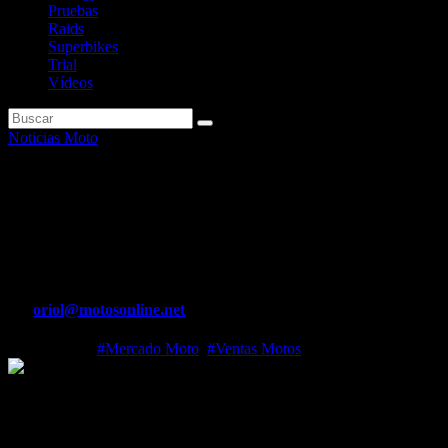
Pruebas
Raids
Superbikes
Trial
Vídeos
Noticias Moto
El sector de la moto y los
vehículos ligeros creció un 5%
en 2021
Por
oriol@motosonline.net
Ene 13, 2022
#Mercado Moto
,
#Ventas Motos
El sector de la moto y los vehículos ligeros creció un 5% en 2021
El sector de la moto y los vehículos ligeros ha recuperado la senda
de crecimiento un año después del inicio de la pandemia de la