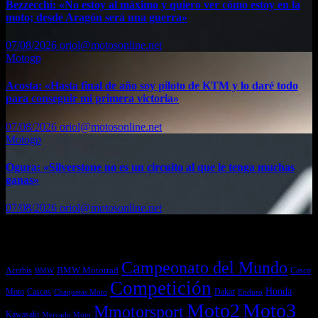
Bezzecchi: «No estoy al máximo y quiero ver cómo estoy en la
moto; desde Aragón será una guerra»
07/08/2026
oriol@motosonline.net
Motogp
Acosta: «Hasta final de año soy piloto de KTM y lo daré todo
para conseguir mi primera victoria»
07/08/2026
oriol@motosonline.net
Motogp
Ogura: «Silverstone no es un circuito al que le tenga muchas
ganas»
07/08/2026
oriol@motosonline.net
Etiquetas
Campeonato del Mundo
Acerbis
BMW Motorrad
Casco
BMW
Competición
Honda
Moto
Dakar
Cascos
Chaquetas Moto
Enduro
Moto2
Moto3
Mmotorsport
Kawasaki
Mercado Moto