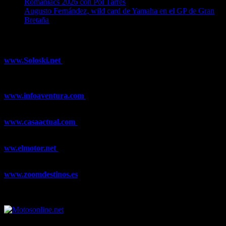
Romaniacs 2026 con Pol Tarrés
06/08/2026
Augusto Fernández, wild card de Yamaha en el GP de Gran
Bretaña
06/08/2026
¿Ya conoces nuestra red de portales?
www.Soloski.net
Noticias y artículos sobre Deportes de Invierno,
Esquí, Snowboard, Esquí de Fondo, Esquí de Travesía, Estaciones
de Esquí, Meteorología,...
www.infoaventura.com
Toda la información sobre Mountain Bike
y Trail Running, competiciones, noticias, novedades,...
www.casaactual.com
El portal de referencia de lifestyle con
noticias y artículos sobre Decoración, Moda, Bricolaje, Recetas, ...
ww.elmotor.net
Tu web de coches en internet con noticias,
novedades, pruebas y mucho más...
www.zoomdestinos.es
Encuentra información sobre destinos de
viajes entre miles de artículos y consejos para disfrutar de tus
vacaciones y tiempo libre.