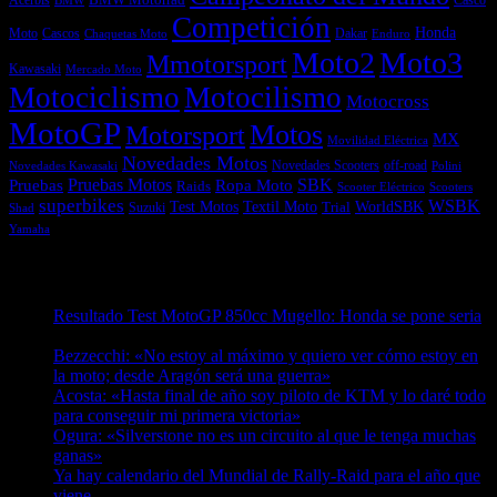
Acerbis
BMW Motorrad
Casco
BMW
Competición
Honda
Moto
Dakar
Cascos
Chaquetas Moto
Enduro
Moto2
Moto3
Mmotorsport
Kawasaki
Mercado Moto
Motociclismo
Motocilismo
Motocross
MotoGP
Motos
Motorsport
MX
Movilidad Eléctrica
Novedades Motos
off-road
Novedades Scooters
Polini
Novedades Kawasaki
Pruebas
Pruebas Motos
SBK
Ropa Moto
Raids
Scooters
Scooter Eléctrico
superbikes
WSBK
Textil Moto
WorldSBK
Test Motos
Suzuki
Trial
Shad
Yamaha
Entradas recientes
Resultado Test MotoGP 850cc Mugello: Honda se pone seria
07/08/2026
Bezzecchi: «No estoy al máximo y quiero ver cómo estoy en
la moto; desde Aragón será una guerra»
07/08/2026
Acosta: «Hasta final de año soy piloto de KTM y lo daré todo
para conseguir mi primera victoria»
07/08/2026
Ogura: «Silverstone no es un circuito al que le tenga muchas
ganas»
07/08/2026
Ya hay calendario del Mundial de Rally-Raid para el año que
viene
07/08/2026