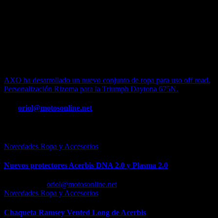
Y además está preparado para la instalación de intercomunicadores.
El X40 está disponible en las tallas desde la XS a XXL (54cm –
64cm) a un PVPR que varía entre los 300 € y 500 € en función del
modelo y acabado. Aunque la gran novedad de este año es su diseño
Hypertech en colores amarillo fosforito/negro, blanco/negro y negro;
también está disponible en su diseño más sencillo en diferentes
colores.
Navegación
AXO ha desarrollado un nuevo conjunto de ropa para uso off road.
Personalización Rizoma para la Triumph Daytona 675N.
de
entradas
Por
oriol@motosonline.net
Entrada relacionada
Novedades Ropa y Accesorios
Nuevos protectores Acerbis DNA 2.0 y Plasma 2.0
Feb 23, 2026
oriol@motosonline.net
Novedades Ropa y Accesorios
Chaqueta Ramsey Vented Long de Acerbis