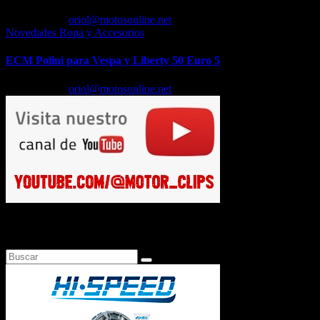
Feb 18, 2026
oriol@motosonline.net
Novedades Ropa y Accesorios
ECM Polini para Vespa y Liberty 50 Euro 5
Feb 17, 2026
oriol@motosonline.net
Busca en Motosonline