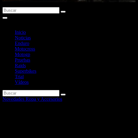
Inicio
Noticias
Enduro
Motocross
Motogp
Pruebas
Raids
Superbikes
Trial
Vídeos
Novedades Ropa y Accesorios
El Maxijet de NEXX con
tecnología aeronáutica.