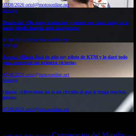
07/08/2026
oriol@motosonline.net
Motogp
Bezzecchi: «No estoy al máximo y quiero ver cómo estoy en la
moto; desde Aragón será una guerra»
07/08/2026
oriol@motosonline.net
Motogp
Acosta: «Hasta final de año soy piloto de KTM y lo daré todo
para conseguir mi primera victoria»
07/08/2026
oriol@motosonline.net
Motogp
Ogura: «Silverstone no es un circuito al que le tenga muchas
ganas»
07/08/2026
oriol@motosonline.net
Etiquetas
Campeonato del Mundo