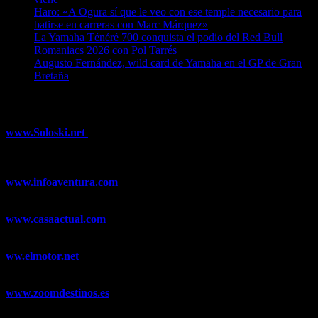
Haro: «A Ogura sí que le veo con ese temple necesario para
batirse en carreras con Marc Márquez»
07/08/2026
La Yamaha Ténéré 700 conquista el podio del Red Bull
Romaniacs 2026 con Pol Tarrés
06/08/2026
Augusto Fernández, wild card de Yamaha en el GP de Gran
Bretaña
06/08/2026
¿Ya conoces nuestra red de portales?
www.Soloski.net
Noticias y artículos sobre Deportes de Invierno,
Esquí, Snowboard, Esquí de Fondo, Esquí de Travesía, Estaciones
de Esquí, Meteorología,...
www.infoaventura.com
Toda la información sobre Mountain Bike
y Trail Running, competiciones, noticias, novedades,...
www.casaactual.com
El portal de referencia de lifestyle con
noticias y artículos sobre Decoración, Moda, Bricolaje, Recetas, ...
ww.elmotor.net
Tu web de coches en internet con noticias,
novedades, pruebas y mucho más...
www.zoomdestinos.es
Encuentra información sobre destinos de
viajes entre miles de artículos y consejos para disfrutar de tus