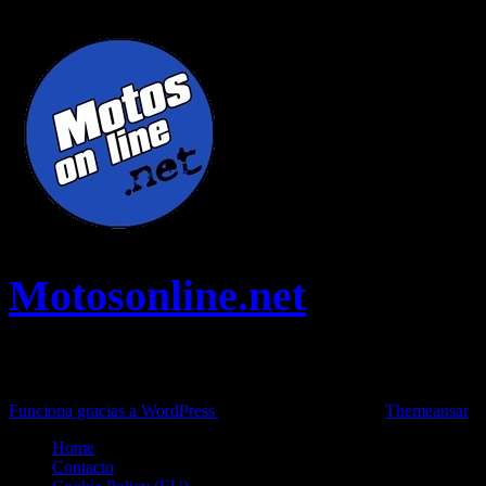
vacaciones y tiempo libre.
Motosonline.net
Toda la información del mundo de la Moto en una sola web,
Pruebas, Novedades, Artículos y competición.
Funciona gracias a WordPress
|
Theme: News Live by
Themeansar
.
Home
Contacto