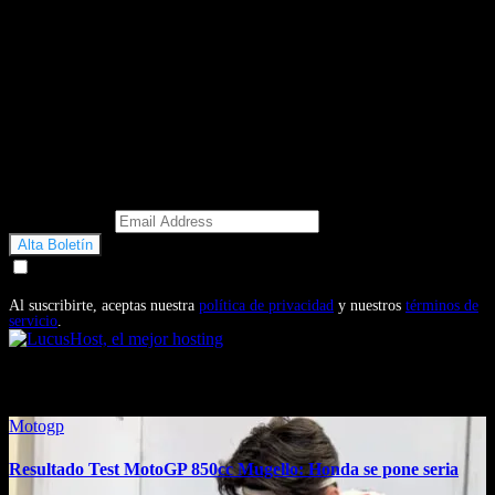
Email Address
Doy mi consentimiento para recibir correos electrónicos
promocionales de Motosonline.net
Al suscribirte, aceptas nuestra
política de privacidad
y nuestros
términos de
servicio
.
También te puede interesar...
Motogp
Resultado Test MotoGP 850cc Mugello: Honda se pone seria