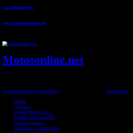
ww.elmotor.net
Tu web de coches en internet con noticias,
novedades, pruebas y mucho más...
www.zoomdestinos.es
Encuentra información sobre destinos de
viajes entre miles de artículos y consejos para disfrutar de tus
vacaciones y tiempo libre.
Motosonline.net
Toda la información del mundo de la Moto en una sola web,
Pruebas, Novedades, Artículos y competición.
Funciona gracias a WordPress
|
Theme: News Live by
Themeansar
.
Home
Contacto
Cookie Policy (EU)
Política de Privacidad
Quienes Somos
Términos y condiciones