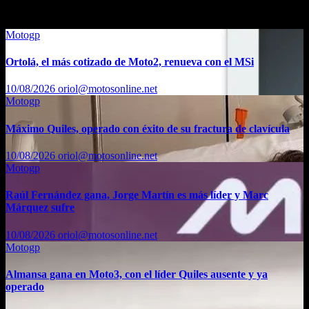
También te puede interesar...
Motogp
Ortolá, el más cotizado de Moto2, renueva con el MSi
10/08/2026
oriol@motosonline.net
Motogp
Máximo Quiles, operado con éxito de su fractura de clavícula
10/08/2026
oriol@motosonline.net
Motogp
Raúl Fernández gana, Jorge Martín es más líder y Marc
Márquez sufre
10/08/2026
oriol@motosonline.net
Motogp
Almansa gana en Moto3, con el líder Quiles ausente y ya
operado