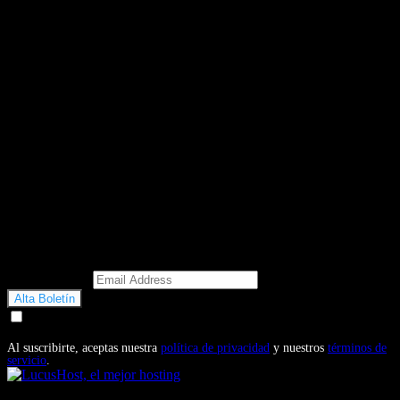
Email Address
Doy mi consentimiento para recibir correos electrónicos
promocionales de Motosonline.net
Al suscribirte, aceptas nuestra
política de privacidad
y nuestros
términos de
servicio
.