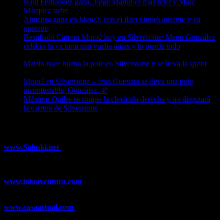
Raúl Fernández gana, Jorge Martín es más líder y Marc
Márquez sufre
10/08/2026
Almansa gana en Moto3, con el líder Quiles ausente y ya
operado
10/08/2026
Resultado Carrera Moto2 hoy en Silverstone: Manu González
celebra la victoria una vuelta antes y lo pierde todo
10/08/2026
Martín hace buena la pole en Silverstone y se lleva la sprint
09/08/2026
Moto2 en Silverstone – Izan Guevara se lleva una pole
incontestable; González, 4º
09/08/2026
Máximo Quiles se rompe la clavícula derecha y no disputará
la carrera de Silverstone
09/08/2026
¿Ya conoces nuestra red de portales?
www.Soloski.net
Noticias y artículos sobre Deportes de Invierno,
Esquí, Snowboard, Esquí de Fondo, Esquí de Travesía, Estaciones
de Esquí, Meteorología,...
www.infoaventura.com
Toda la información sobre Mountain Bike
y Trail Running, competiciones, noticias, novedades,...
www.casaactual.com
El portal de referencia de lifestyle con
noticias y artículos sobre Decoración, Moda, Bricolaje, Recetas, ...