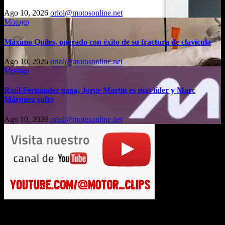
Ago 10, 2026
oriol@motosonline.net
Motogp
Máximo Quiles, operado con éxito de su fractura de clavícula
Ago 10, 2026
oriol@motosonline.net
Motogp
Raúl Fernández gana, Jorge Martín es más líder y Marc
Márquez sufre
Ago 10, 2026
oriol@motosonline.net
Busca en Motosonline