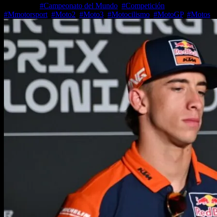
Jul 5, 2026
#Campeonato del Mundo
,
#Competición
,
#Mmotorsport
,
#Moto2
,
#Moto3
,
#Motocilismo
,
#MotoGP
,
#Motos