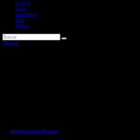
Pruebas
Raids
Superbikes
Trial
Vídeos
Motogp
El CEO de Ducati: «¿Dos
españoles con Márquez y
Acosta? No queríamos crear un
equipo nacional español,
queríamos crear una pareja de
grandes pilotos»
Por
oriol@motosonline.net