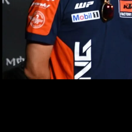
Ducati afronta un nuevo desafío competitivo ante el crecimiento de
Aprilia, mientras reorganiza su futuro con Marc Márquez y Pedro
Acosta como apuesta principal, priorizando el rendimiento sobre la
nacionalidad.Ducati ya no corre sola en MotoGP. Lo que hasta hace
poco era un dominio casi incontestable de la fábrica de Borgo
Panigale empieza a encontrar resistencia, y además con acento
italiano: Aprilia. En el marco del World Ducati Week, Claudio
Domenicali analiza este nuevo escenario en una entrevista en
exclusiva con Gazzetta.it, reconociendo que la igualdad en la parrilla