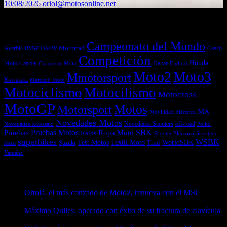
10/08/2026
oriol@motosonline.net
Etiquetas
Campeonato del Mundo
Acerbis
BMW Motorrad
Casco
BMW
Competición
Honda
Moto
Dakar
Cascos
Chaquetas Moto
Enduro
Moto2
Moto3
Mmotorsport
Kawasaki
Mercado Moto
Motociclismo
Motocilismo
Motocross
MotoGP
Motos
Motorsport
MX
Movilidad Eléctrica
Novedades Motos
off-road
Novedades Scooters
Polini
Novedades Kawasaki
Pruebas
Pruebas Motos
SBK
Ropa Moto
Raids
Scooters
Scooter Eléctrico
superbikes
WSBK
Textil Moto
WorldSBK
Test Motos
Suzuki
Trial
Shad
Yamaha
Entradas recientes
Ortolá, el más cotizado de Moto2, renueva con el MSi
10/08/2026
Máximo Quiles, operado con éxito de su fractura de clavícula
10/08/2026