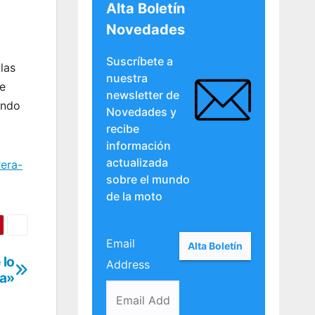
Alta Boletín
Novedades
Suscríbete a
las
nuestra
ue
newsletter de
undo
Novedades y
recibe
información
actualizada
era-
sobre el mundo
de la moto
Email
 lo
Address
ba»