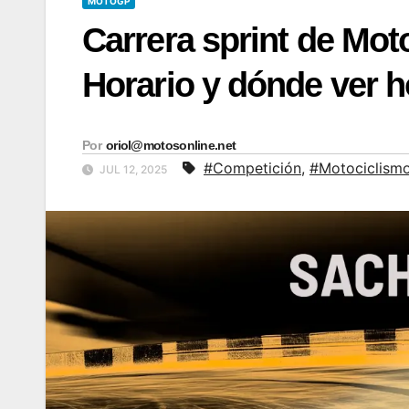
MOTOGP
Carrera sprint de Mo
Horario y dónde ver 
Por
oriol@motosonline.net
#Competición
,
#Motociclism
JUL 12, 2025