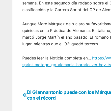
semana. En este segundo día rodado sobre el Ci
clasificación y la Carrera Sprint del GP de Alem
Aunque Marc Márquez dejó claro su favoritismo
quinielas en la Práctica de Alemania. El italia
marcó Jorge Martín el año pasado. El romano 
lugar, mientras que el ’93’ quedó tercero.
Puedes leer la Noticia completa en…
https://w
sprint-motogp-gp-alemania-horario-ver-hoy-t
Di Giannantonio puede con los Márqu
Navegación
con el récord
de