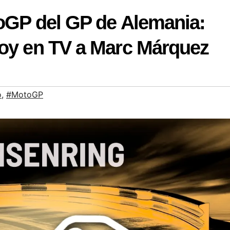
toGP del GP de Alemania:
hoy en TV a Marc Márquez
o
,
#MotoGP