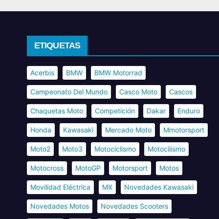
ETIQUETAS
Acerbis
BMW
BMW Motorrad
Campeonato Del Mundo
Casco Moto
Cascos
Chaquetas Moto
Competición
Dakar
Enduro
Honda
Kawasaki
Mercado Moto
Mmotorsport
Moto2
Moto3
Motociclismo
Motocilismo
Motocross
MotoGP
Motorsport
Motos
Movilidad Eléctrica
MX
Novedades Kawasaki
Novedades Motos
Novedades Scooters