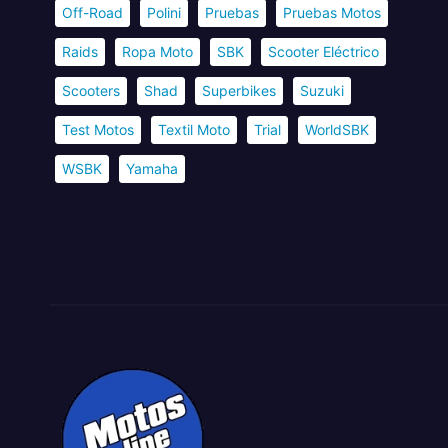
Off-Road
Polini
Pruebas
Pruebas Motos
Raids
Ropa Moto
SBK
Scooter Eléctrico
Scooters
Shad
Superbikes
Suzuki
Test Motos
Textil Moto
Trial
WorldSBK
WSBK
Yamaha