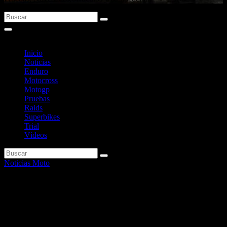
Inicio
Noticias
Enduro
Motocross
Motogp
Pruebas
Raids
Superbikes
Trial
Vídeos
Noticias Moto
Barcelona en plena pandemia
limita aún más los parking de
motos en la calle