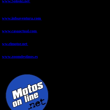
www.Soloski.net
Noticias y artículos sobre Deportes de Invierno,
Esquí, Snowboard, Esquí de Fondo, Esquí de Travesía, Estaciones
de Esquí, Meteorología,...
www.infoaventura.com
Toda la información sobre Mountain Bike
y Trail Running, competiciones, noticias, novedades,...
www.casaactual.com
El portal de referencia de lifestyle con
noticias y artículos sobre Decoración, Moda, Bricolaje, Recetas, ...
ww.elmotor.net
Tu web de coches en internet con noticias,
novedades, pruebas y mucho más...
www.zoomdestinos.es
Encuentra información sobre destinos de
viajes entre miles de artículos y consejos para disfrutar de tus
vacaciones y tiempo libre.