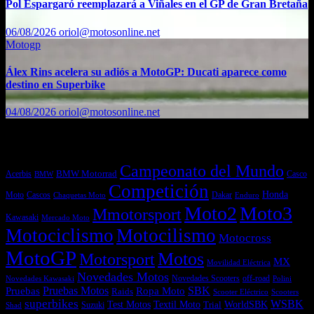
Pol Espargaró reemplazará a Viñales en el GP de Gran Bretaña
06/08/2026
oriol@motosonline.net
Motogp
Álex Rins acelera su adiós a MotoGP: Ducati aparece como
destino en Superbike
04/08/2026
oriol@motosonline.net
Etiquetas
Campeonato del Mundo
Acerbis
BMW Motorrad
Casco
BMW
Competición
Honda
Moto
Dakar
Cascos
Chaquetas Moto
Enduro
Moto2
Moto3
Mmotorsport
Kawasaki
Mercado Moto
Motociclismo
Motocilismo
Motocross
MotoGP
Motos
Motorsport
MX
Movilidad Eléctrica
Novedades Motos
off-road
Novedades Scooters
Polini
Novedades Kawasaki
Pruebas
Pruebas Motos
SBK
Ropa Moto
Raids
Scooters
Scooter Eléctrico
superbikes
WSBK
Textil Moto
WorldSBK
Test Motos
Suzuki
Trial
Shad