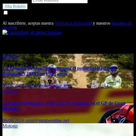
Doy mi consentimiento para recibir correos electrónicos
promocionales de Motosonline.net
Al suscribirte, aceptas nuestra
política de privacidad
y nuestros
términos de
servicio
.
También te puede interesar...
Motogp
La Yamaha Ténéré 700 conquista el podio del Red Bull
Romaniacs 2026 con Pol Tarrés
06/08/2026
oriol@motosonline.net
Motogp
Augusto Fernández, wild card de Yamaha en el GP de Gran
Bretaña
06/08/2026
oriol@motosonline.net
Motogp