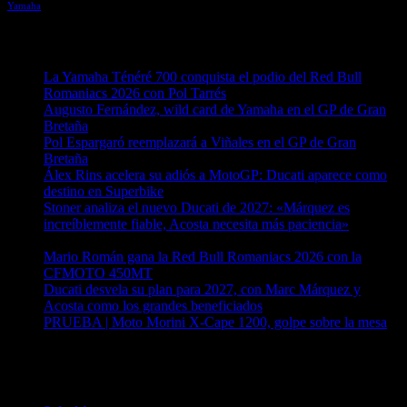
Yamaha
Entradas recientes
La Yamaha Ténéré 700 conquista el podio del Red Bull
Romaniacs 2026 con Pol Tarrés
06/08/2026
Augusto Fernández, wild card de Yamaha en el GP de Gran
Bretaña
06/08/2026
Pol Espargaró reemplazará a Viñales en el GP de Gran
Bretaña
06/08/2026
Álex Rins acelera su adiós a MotoGP: Ducati aparece como
destino en Superbike
04/08/2026
Stoner analiza el nuevo Ducati de 2027: «Márquez es
increíblemente fiable, Acosta necesita más paciencia»
04/08/2026
Mario Román gana la Red Bull Romaniacs 2026 con la
CFMOTO 450MT
04/08/2026
Ducati desvela su plan para 2027, con Marc Márquez y
Acosta como los grandes beneficiados
04/08/2026
PRUEBA | Moto Morini X-Cape 1200, golpe sobre la mesa
04/08/2026
¿Ya conoces nuestra red de portales?