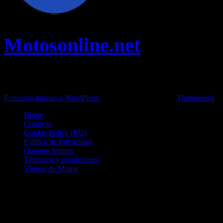
Motosonline.net
Toda la información del mundo de la Moto en una sola web,
Pruebas, Novedades, Artículos y competición.
Funciona gracias a WordPress
|
Theme: News Live by
Themeansar
.
Home
Contacto
Cookie Policy (EU)
Política de Privacidad
Quienes Somos
Términos y condiciones
Vídeos de Motos