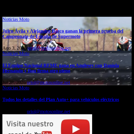
Entrada relacionada
Noticias Moto
Julen Ávila y Alejandro Barco ganan la primera prueba del
Campeonato de España de Supermoto
Ago 3, 2026
oriol@motosonline.net
Noticias Moto
El Equipo Nacional RFME gana en Anglesey con Daniela
Hernando y Bou firma otro pleno
Jul 28, 2026
oriol@motosonline.net
Noticias Moto
Todos los detalles del Plan Auto+ para vehículos eléctricos
Jul 24, 2026
oriol@motosonline.net