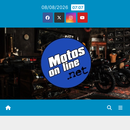
Saltar
08/08/2026
07:07
al
contenido