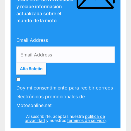
y recibe información
actualizada sobre el
mundo de la moto
Email Address
Doy mi consentimiento para recibir correos
electrónicos promocionales de
Motosonline.net
Al suscribirte, aceptas nuestra
política de
privacidad
y nuestros
términos de servicio
.