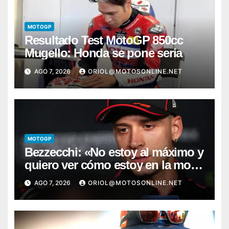
MOTOGP
Resultado Test MotoGP 850cc
Mugello: Honda se pone seria
AGO 7, 2026
ORIOL@MOTOSONLINE.NET
MOTOGP
Bezzecchi: «No estoy al máximo y
quiero ver cómo estoy en la moto;
desde Aragón será una guerra»
AGO 7, 2026
ORIOL@MOTOSONLINE.NET