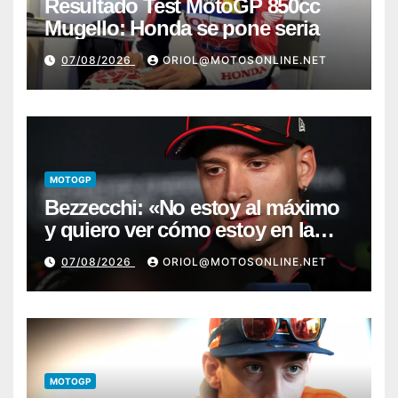
Resultado Test MotoGP 850cc
Mugello: Honda se pone seria
07/08/2026
ORIOL@MOTOSONLINE.NET
MOTOGP
Bezzecchi: «No estoy al máximo
y quiero ver cómo estoy en la
moto; desde Aragón será una
07/08/2026
ORIOL@MOTOSONLINE.NET
guerra»
MOTOGP