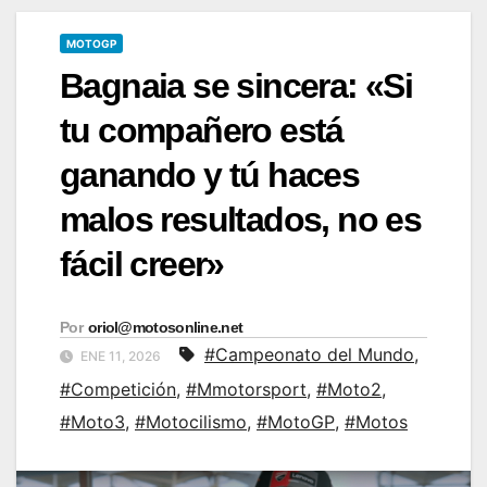
MOTOGP
Bagnaia se sincera: «Si
tu compañero está
ganando y tú haces
malos resultados, no es
fácil creer»
Por
oriol@motosonline.net
#Campeonato del Mundo
,
ENE 11, 2026
#Competición
,
#Mmotorsport
,
#Moto2
,
#Moto3
,
#Motocilismo
,
#MotoGP
,
#Motos