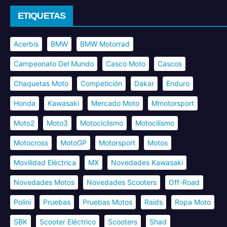
ETIQUETAS
Acerbis
BMW
BMW Motorrad
Campeonato Del Mundo
Casco Moto
Cascos
Chaquetas Moto
Competición
Dakar
Enduro
Honda
Kawasaki
Mercado Moto
Mmotorsport
Moto2
Moto3
Motociclismo
Motocilismo
Motocross
MotoGP
Motorsport
Motos
Movilidad Eléctrica
MX
Novedades Kawasaki
Novedades Motos
Novedades Scooters
Off-Road
Polini
Pruebas
Pruebas Motos
Raids
Ropa Moto
SBK
Scooter Eléctrico
Scooters
Shad