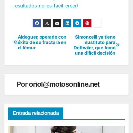
resultados-no-es-facil-creer/
Aldeguer, operado con
Simoncelli ya tiene
Navegación
éxito de su fractura en
sustituto para
el fémur
Dettwiler, que tomó
de
una difícil decisión
entradas
Por
oriol@motosonline.net
Entrada relacionada