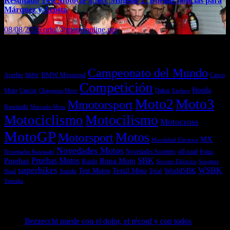
Resultado Test MotoGP 850cc Mugello 2: Buenas noticias para
Márquez y Acosta
08/08/2026
oriol@motosonline.net
Etiquetas
Campeonato del Mundo
Acerbis
BMW Motorrad
Casco
BMW
Competición
Honda
Moto
Dakar
Cascos
Chaquetas Moto
Enduro
Moto2
Moto3
Mmotorsport
Kawasaki
Mercado Moto
Motociclismo
Motocilismo
Motocross
MotoGP
Motos
Motorsport
MX
Movilidad Eléctrica
Novedades Motos
off-road
Novedades Scooters
Polini
Novedades Kawasaki
Pruebas
Pruebas Motos
SBK
Ropa Moto
Raids
Scooters
Scooter Eléctrico
superbikes
WSBK
Textil Moto
WorldSBK
Test Motos
Suzuki
Trial
Shad
Yamaha
Entradas recientes
Bezzecchi puede con el dolor, el récord y con todos