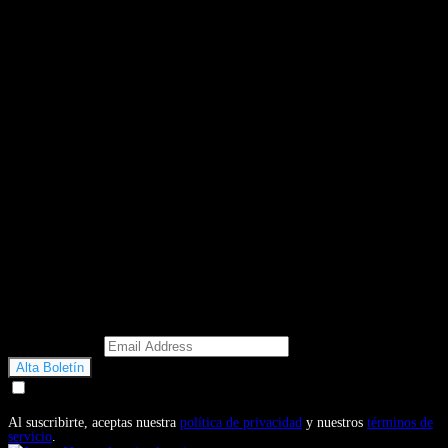
Email Address
Doy mi consentimiento para recibir correos electrónicos
promocionales de Motosonline.net
Al suscribirte, aceptas nuestra
política de privacidad
y nuestros
términos de
servicio
.