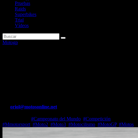
Pruebas
Raids
Superbikes
Trial
Vídeos
Motogp
Bagnaia: «El miedo es una
parte importante de nuestro
mundo y lo necesitamos para
saber dónde está el límite»
Por
oriol@motosonline.net
May 28, 2026
#Campeonato del Mundo
,
#Competición
,
#Mmotorsport
,
#Moto2
,
#Moto3
,
#Motocilismo
,
#MotoGP
,
#Motos