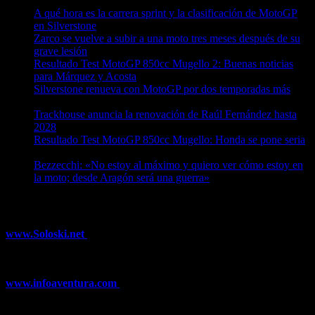
08/08/2026
A qué hora es la carrera sprint y la clasificación de MotoGP
en Silverstone
08/08/2026
Zarco se vuelve a subir a una moto tres meses después de su
grave lesión
08/08/2026
Resultado Test MotoGP 850cc Mugello 2: Buenas noticias
para Márquez y Acosta
08/08/2026
Silverstone renueva con MotoGP por dos temporadas más
08/08/2026
Trackhouse anuncia la renovación de Raúl Fernández hasta
2028
08/08/2026
Resultado Test MotoGP 850cc Mugello: Honda se pone seria
07/08/2026
Bezzecchi: «No estoy al máximo y quiero ver cómo estoy en
la moto; desde Aragón será una guerra»
07/08/2026
¿Ya conoces nuestra red de portales?
www.Soloski.net
Noticias y artículos sobre Deportes de Invierno,
Esquí, Snowboard, Esquí de Fondo, Esquí de Travesía, Estaciones
de Esquí, Meteorología,...
www.infoaventura.com
Toda la información sobre Mountain Bike
y Trail Running, competiciones, noticias, novedades,...