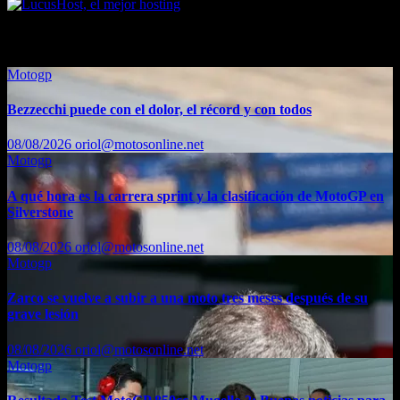
También te puede interesar...
Motogp
Bezzecchi puede con el dolor, el récord y con todos
08/08/2026
oriol@motosonline.net
Motogp
A qué hora es la carrera sprint y la clasificación de MotoGP en
Silverstone
08/08/2026
oriol@motosonline.net
Motogp
Zarco se vuelve a subir a una moto tres meses después de su
grave lesión
08/08/2026
oriol@motosonline.net
Motogp