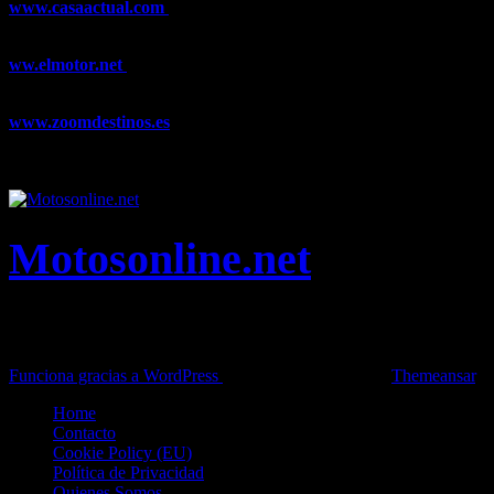
www.casaactual.com
El portal de referencia de lifestyle con
noticias y artículos sobre Decoración, Moda, Bricolaje, Recetas, ...
ww.elmotor.net
Tu web de coches en internet con noticias,
novedades, pruebas y mucho más...
www.zoomdestinos.es
Encuentra información sobre destinos de
viajes entre miles de artículos y consejos para disfrutar de tus
vacaciones y tiempo libre.
Motosonline.net
Toda la información del mundo de la Moto en una sola web,
Pruebas, Novedades, Artículos y competición.
Funciona gracias a WordPress
|
Theme: News Live by
Themeansar
.
Home
Contacto
Cookie Policy (EU)
Política de Privacidad
Quienes Somos