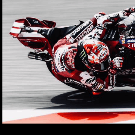
Pecco Bagnaia habla de sus sentimientos encima de la moto y lo que