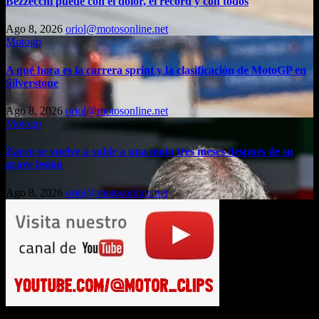
Bezzecchi puede con el dolor, el récord y con todos
Ago 8, 2026
oriol@motosonline.net
Motogp
A qué hora es la carrera sprint y la clasificación de MotoGP en
Silverstone
Ago 8, 2026
oriol@motosonline.net
Motogp
Zarco se vuelve a subir a una moto tres meses después de su
grave lesión
Ago 8, 2026
oriol@motosonline.net