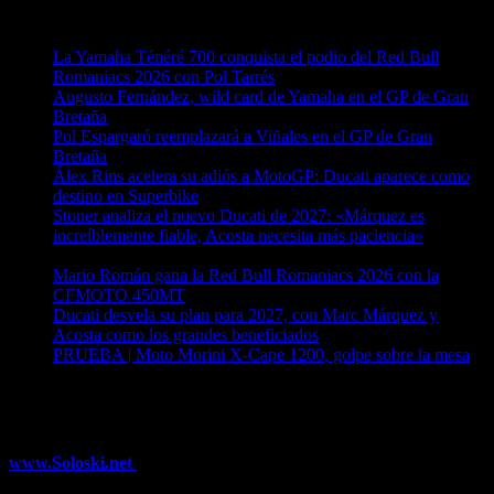
Entradas recientes
La Yamaha Ténéré 700 conquista el podio del Red Bull
Romaniacs 2026 con Pol Tarrés
06/08/2026
Augusto Fernández, wild card de Yamaha en el GP de Gran
Bretaña
06/08/2026
Pol Espargaró reemplazará a Viñales en el GP de Gran
Bretaña
06/08/2026
Álex Rins acelera su adiós a MotoGP: Ducati aparece como
destino en Superbike
04/08/2026
Stoner analiza el nuevo Ducati de 2027: «Márquez es
increíblemente fiable, Acosta necesita más paciencia»
04/08/2026
Mario Román gana la Red Bull Romaniacs 2026 con la
CFMOTO 450MT
04/08/2026
Ducati desvela su plan para 2027, con Marc Márquez y
Acosta como los grandes beneficiados
04/08/2026
PRUEBA | Moto Morini X-Cape 1200, golpe sobre la mesa
04/08/2026
¿Ya conoces nuestra red de portales?
www.Soloski.net
Noticias y artículos sobre Deportes de Invierno,
Esquí, Snowboard, Esquí de Fondo, Esquí de Travesía, Estaciones