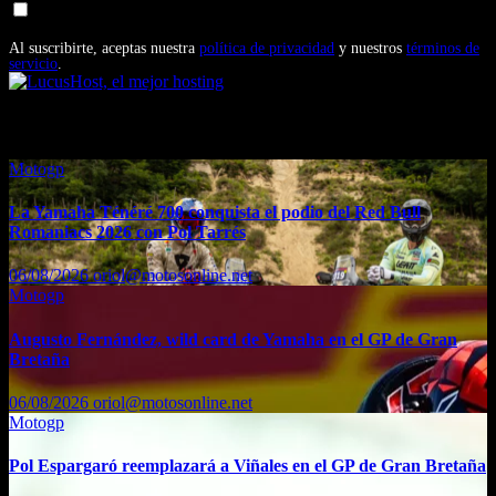
Doy mi consentimiento para recibir correos electrónicos
promocionales de Motosonline.net
Al suscribirte, aceptas nuestra
política de privacidad
y nuestros
términos de
servicio
.
También te puede interesar...
Motogp
La Yamaha Ténéré 700 conquista el podio del Red Bull
Romaniacs 2026 con Pol Tarrés
06/08/2026
oriol@motosonline.net
Motogp
Augusto Fernández, wild card de Yamaha en el GP de Gran
Bretaña
06/08/2026
oriol@motosonline.net
Motogp
Pol Espargaró reemplazará a Viñales en el GP de Gran Bretaña