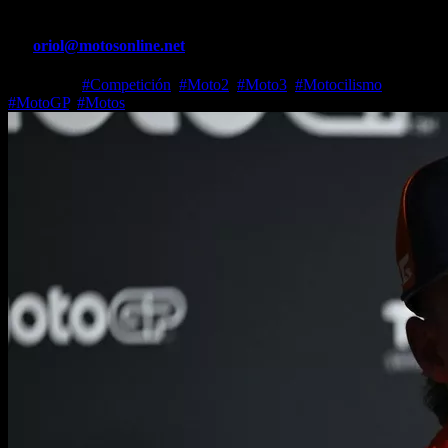
Por
oriol@motosonline.net
Jul 8, 2026
#Competición
,
#Moto2
,
#Moto3
,
#Motocilismo
,
#MotoGP
,
#Motos