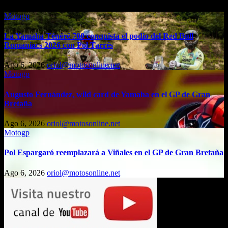
Motogp
La Yamaha Ténéré 700 conquista el podio del Red Bull
Romaniacs 2026 con Pol Tarrés
Ago 6, 2026
oriol@motosonline.net
Motogp
Augusto Fernández, wild card de Yamaha en el GP de Gran
Bretaña
Ago 6, 2026
oriol@motosonline.net
Motogp
Pol Espargaró reemplazará a Viñales en el GP de Gran Bretaña
Ago 6, 2026
oriol@motosonline.net