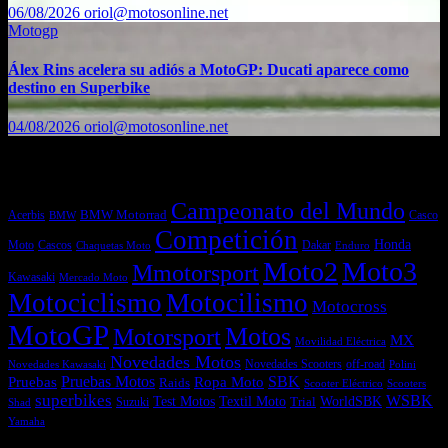
06/08/2026
oriol@motosonline.net
Motogp
Álex Rins acelera su adiós a MotoGP: Ducati aparece como
destino en Superbike
04/08/2026
oriol@motosonline.net
Etiquetas
Campeonato del Mundo
Acerbis
BMW Motorrad
Casco
BMW
Competición
Honda
Moto
Dakar
Cascos
Chaquetas Moto
Enduro
Moto2
Moto3
Mmotorsport
Kawasaki
Mercado Moto
Motociclismo
Motocilismo
Motocross
MotoGP
Motos
Motorsport
MX
Movilidad Eléctrica
Novedades Motos
off-road
Novedades Scooters
Polini
Novedades Kawasaki
Pruebas
Pruebas Motos
SBK
Ropa Moto
Raids
Scooters
Scooter Eléctrico
superbikes
WSBK
Textil Moto
WorldSBK
Test Motos
Suzuki
Trial
Shad
Yamaha