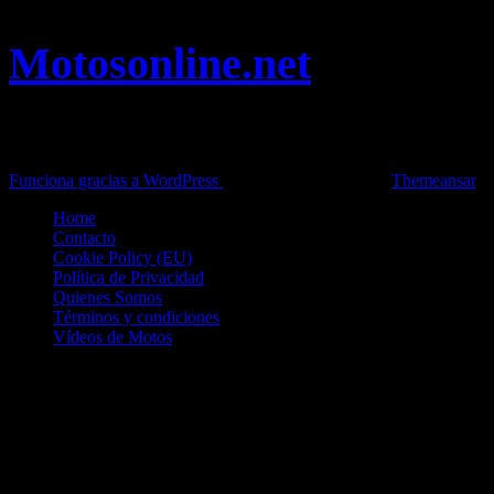
Motosonline.net
Toda la información del mundo de la Moto en una sola web,
Pruebas, Novedades, Artículos y competición.
Funciona gracias a WordPress
|
Theme: News Live by
Themeansar
.
Home
Contacto
Cookie Policy (EU)
Política de Privacidad
Quienes Somos
Términos y condiciones
Vídeos de Motos