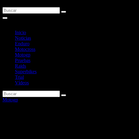
Inicio
Noticias
Enduro
Motocross
Motogp
Pruebas
Raids
Superbikes
Trial
Vídeos
Motogp
Acosta, pendiente del ‘apto’ de
los médicos para poder
competir en Alemania