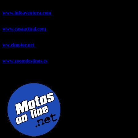
de Esquí, Meteorología,...
www.infoaventura.com
Toda la información sobre Mountain Bike
y Trail Running, competiciones, noticias, novedades,...
www.casaactual.com
El portal de referencia de lifestyle con
noticias y artículos sobre Decoración, Moda, Bricolaje, Recetas, ...
ww.elmotor.net
Tu web de coches en internet con noticias,
novedades, pruebas y mucho más...
www.zoomdestinos.es
Encuentra información sobre destinos de
viajes entre miles de artículos y consejos para disfrutar de tus
vacaciones y tiempo libre.