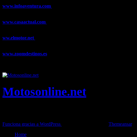
www.infoaventura.com
Toda la información sobre Mountain Bike
y Trail Running, competiciones, noticias, novedades,...
www.casaactual.com
El portal de referencia de lifestyle con
noticias y artículos sobre Decoración, Moda, Bricolaje, Recetas, ...
ww.elmotor.net
Tu web de coches en internet con noticias,
novedades, pruebas y mucho más...
www.zoomdestinos.es
Encuentra información sobre destinos de
viajes entre miles de artículos y consejos para disfrutar de tus
vacaciones y tiempo libre.
Motosonline.net
Toda la información del mundo de la Moto en una sola web,
Pruebas, Novedades, Artículos y competición.
Funciona gracias a WordPress
|
Theme: News Live by
Themeansar
.
Home