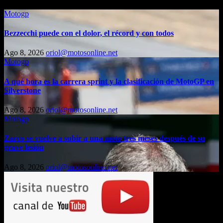
Motogp
Bezzecchi puede con el dolor, el récord y con todos
Ago 8, 2026
oriol@motosonline.net
Motogp
A qué hora es la carrera sprint y la clasificación de MotoGP en
Silverstone
Ago 8, 2026
oriol@motosonline.net
Motogp
Zarco se vuelve a subir a una moto tres meses después de su
grave lesión
Ago 8, 2026
oriol@motosonline.net