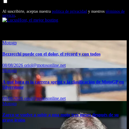
Doy mi consentimiento para recibir correos electrónicos
promocionales de Motosonline.net
Al suscribirte, aceptas nuestra
política de privacidad
y nuestros
términos de
servicio
.
También te puede interesar...
Motogp
Bezzecchi puede con el dolor, el récord y con todos
08/08/2026
oriol@motosonline.net
Motogp
A qué hora es la carrera sprint y la clasificación de MotoGP en
Silverstone
08/08/2026
oriol@motosonline.net
Motogp
Zarco se vuelve a subir a una moto tres meses después de su
grave lesión