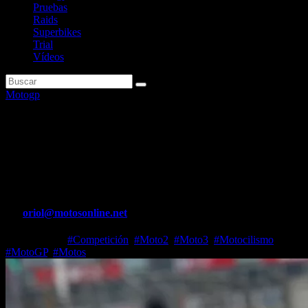
Pruebas
Raids
Superbikes
Trial
Vídeos
Motogp
A qué hora es la clasificación y
carrera sprint de MotoGP 2025
en Argentina
Por
oriol@motosonline.net
Mar 15, 2025
#Competición
,
#Moto2
,
#Moto3
,
#Motocilismo
,
#MotoGP
,
#Motos