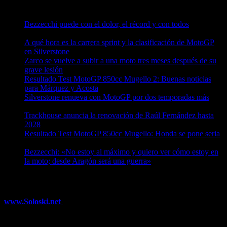
Entradas recientes
Bezzecchi puede con el dolor, el récord y con todos
08/08/2026
A qué hora es la carrera sprint y la clasificación de MotoGP
en Silverstone
08/08/2026
Zarco se vuelve a subir a una moto tres meses después de su
grave lesión
08/08/2026
Resultado Test MotoGP 850cc Mugello 2: Buenas noticias
para Márquez y Acosta
08/08/2026
Silverstone renueva con MotoGP por dos temporadas más
08/08/2026
Trackhouse anuncia la renovación de Raúl Fernández hasta
2028
08/08/2026
Resultado Test MotoGP 850cc Mugello: Honda se pone seria
07/08/2026
Bezzecchi: «No estoy al máximo y quiero ver cómo estoy en
la moto; desde Aragón será una guerra»
07/08/2026
¿Ya conoces nuestra red de portales?
www.Soloski.net
Noticias y artículos sobre Deportes de Invierno,
Esquí, Snowboard, Esquí de Fondo, Esquí de Travesía, Estaciones
de Esquí, Meteorología,...