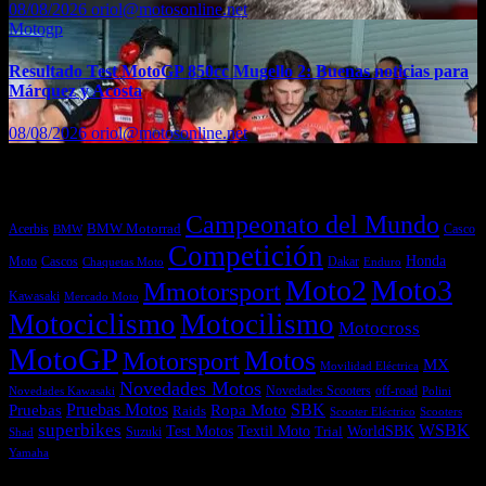
08/08/2026
oriol@motosonline.net
Motogp
Resultado Test MotoGP 850cc Mugello 2: Buenas noticias para
Márquez y Acosta
08/08/2026
oriol@motosonline.net
Etiquetas
Campeonato del Mundo
Acerbis
BMW Motorrad
Casco
BMW
Competición
Honda
Moto
Dakar
Cascos
Chaquetas Moto
Enduro
Moto2
Moto3
Mmotorsport
Kawasaki
Mercado Moto
Motociclismo
Motocilismo
Motocross
MotoGP
Motos
Motorsport
MX
Movilidad Eléctrica
Novedades Motos
off-road
Novedades Scooters
Polini
Novedades Kawasaki
Pruebas
Pruebas Motos
SBK
Ropa Moto
Raids
Scooters
Scooter Eléctrico
superbikes
WSBK
Textil Moto
WorldSBK
Test Motos
Suzuki
Trial
Shad
Yamaha