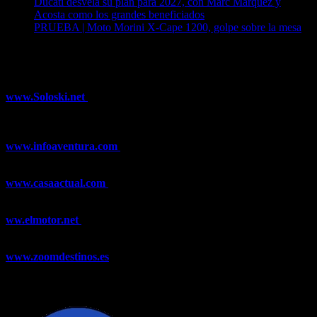
Ducati desvela su plan para 2027, con Marc Márquez y
Acosta como los grandes beneficiados
04/08/2026
PRUEBA | Moto Morini X-Cape 1200, golpe sobre la mesa
04/08/2026
¿Ya conoces nuestra red de portales?
www.Soloski.net
Noticias y artículos sobre Deportes de Invierno,
Esquí, Snowboard, Esquí de Fondo, Esquí de Travesía, Estaciones
de Esquí, Meteorología,...
www.infoaventura.com
Toda la información sobre Mountain Bike
y Trail Running, competiciones, noticias, novedades,...
www.casaactual.com
El portal de referencia de lifestyle con
noticias y artículos sobre Decoración, Moda, Bricolaje, Recetas, ...
ww.elmotor.net
Tu web de coches en internet con noticias,
novedades, pruebas y mucho más...
www.zoomdestinos.es
Encuentra información sobre destinos de
viajes entre miles de artículos y consejos para disfrutar de tus
vacaciones y tiempo libre.