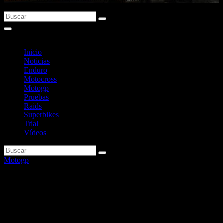
Inicio
Noticias
Enduro
Motocross
Motogp
Pruebas
Raids
Superbikes
Trial
Vídeos
Motogp
Marc Márquez señala en
Sepang al piloto en quien se
fija