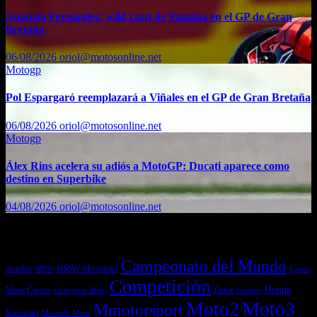
Augusto Fernández, wild card de Yamaha en el GP de Gran
Bretaña
06/08/2026
oriol@motosonline.net
Motogp
Pol Espargaró reemplazará a Viñales en el GP de Gran Bretaña
06/08/2026
oriol@motosonline.net
Motogp
Álex Rins acelera su adiós a MotoGP: Ducati aparece como
destino en Superbike
04/08/2026
oriol@motosonline.net
Etiquetas
Campeonato del Mundo
Acerbis
BMW Motorrad
Casco
BMW
Competición
Honda
Moto
Dakar
Cascos
Chaquetas Moto
Enduro
Moto2
Moto3
Mmotorsport
Kawasaki
Mercado Moto