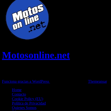
Motosonline.net
Toda la información del mundo de la Moto en una sola web,
Pruebas, Novedades, Artículos y competición.
Funciona gracias a WordPress
|
Theme: News Live by
Themeansar
.
Home
Contacto
Cookie Policy (EU)
Política de Privacidad
Quienes Somos