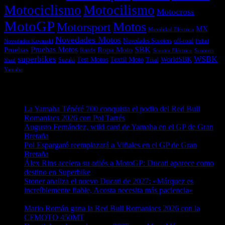
Motociclismo
Motocilismo
Motocross
MotoGP
Motos
Motorsport
MX
Movilidad Eléctrica
Novedades Motos
off-road
Novedades Scooters
Polini
Novedades Kawasaki
Pruebas
Pruebas Motos
SBK
Ropa Moto
Raids
Scooters
Scooter Eléctrico
superbikes
WSBK
Textil Moto
WorldSBK
Test Motos
Suzuki
Trial
Shad
Yamaha
Entradas recientes
La Yamaha Ténéré 700 conquista el podio del Red Bull
Romaniacs 2026 con Pol Tarrés
06/08/2026
Augusto Fernández, wild card de Yamaha en el GP de Gran
Bretaña
06/08/2026
Pol Espargaró reemplazará a Viñales en el GP de Gran
Bretaña
06/08/2026
Álex Rins acelera su adiós a MotoGP: Ducati aparece como
destino en Superbike
04/08/2026
Stoner analiza el nuevo Ducati de 2027: «Márquez es
increíblemente fiable, Acosta necesita más paciencia»
04/08/2026
Mario Román gana la Red Bull Romaniacs 2026 con la
CFMOTO 450MT
04/08/2026