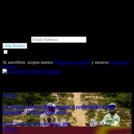
Email Address
Doy mi consentimiento para recibir correos electrónicos
promocionales de Motosonline.net
Al suscribirte, aceptas nuestra
política de privacidad
y nuestros
términos de
servicio
.
También te puede interesar...
Motogp
La Yamaha Ténéré 700 conquista el podio del Red Bull
Romaniacs 2026 con Pol Tarrés
06/08/2026
oriol@motosonline.net
Motogp