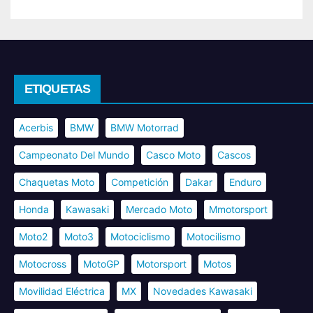
ETIQUETAS
Acerbis
BMW
BMW Motorrad
Campeonato Del Mundo
Casco Moto
Cascos
Chaquetas Moto
Competición
Dakar
Enduro
Honda
Kawasaki
Mercado Moto
Mmotorsport
Moto2
Moto3
Motociclismo
Motocilismo
Motocross
MotoGP
Motorsport
Motos
Movilidad Eléctrica
MX
Novedades Kawasaki