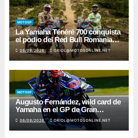
MOTOGP
La Yamaha Ténéré 700 conquista
el podio del Red Bull Romaniacs
2026 con Pol Tarrés
06/08/2026
ORIOL@MOTOSONLINE.NET
MOTOGP
Augusto Fernández, wild card de
Yamaha en el GP de Gran
Bretaña
06/08/2026
ORIOL@MOTOSONLINE.NET