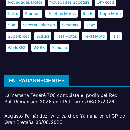
Novedades Motos
Novedades Scooters
Off-Road
Polini
Pruebas
Pruebas Motos
Raids
Ropa Moto
SBK
Scooter Eléctrico
Scooters
Shad
Superbikes
Suzuki
Test Motos
Textil Moto
Trial
WorldSBK
WSBK
Yamaha
ENTRADAS RECIENTES
La Yamaha Ténéré 700 conquista el podio del Red
Bull Romaniacs 2026 con Pol Tarrés
06/08/2026
Augusto Fernández, wild card de Yamaha en el GP de
Gran Bretaña
06/08/2026