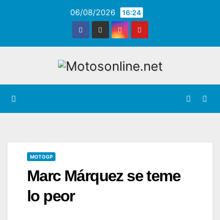
Saltar
06/08/2026
16:24
al
contenido
MOTOGP
Marc Márquez se teme
lo peor