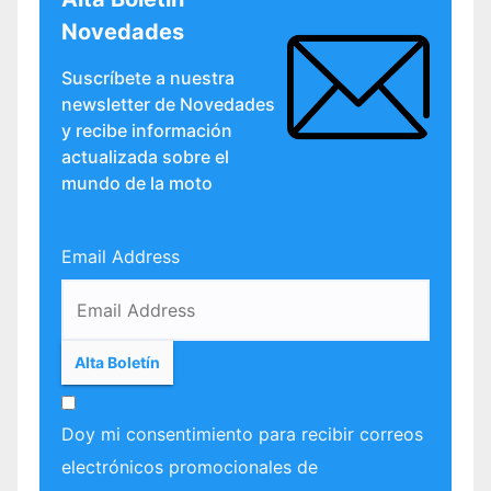
Novedades
Suscríbete a nuestra
newsletter de Novedades
y recibe información
actualizada sobre el
mundo de la moto
Email Address
Doy mi consentimiento para recibir correos
electrónicos promocionales de