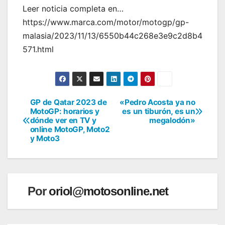
Leer noticia completa en…
https://www.marca.com/motor/motogp/gp-
malasia/2023/11/13/6550b44c268e3e9c2d8b4
571.html
GP de Qatar 2023 de
«Pedro Acosta ya no
Navegación
MotoGP: horarios y
es un tiburón, es un
dónde ver en TV y
megalodón»
de
online MotoGP, Moto2
y Moto3
entradas
Por
oriol@motosonline.net