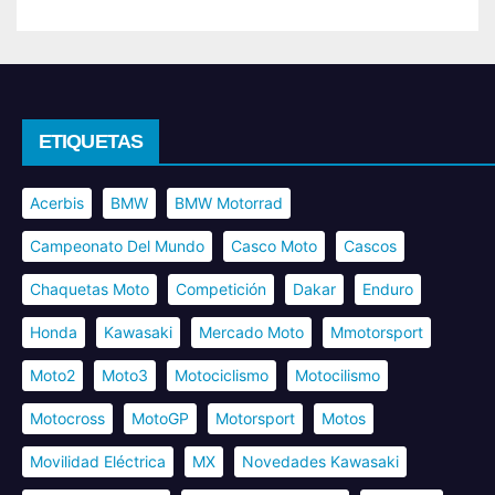
ETIQUETAS
Acerbis
BMW
BMW Motorrad
Campeonato Del Mundo
Casco Moto
Cascos
Chaquetas Moto
Competición
Dakar
Enduro
Honda
Kawasaki
Mercado Moto
Mmotorsport
Moto2
Moto3
Motociclismo
Motocilismo
Motocross
MotoGP
Motorsport
Motos
Movilidad Eléctrica
MX
Novedades Kawasaki