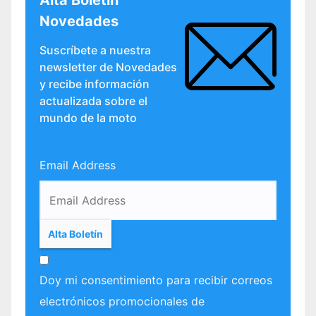
Alta Boletín
Novedades
Suscríbete a nuestra
newsletter de Novedades
y recibe información
actualizada sobre el
mundo de la moto
Email Address
Doy mi consentimiento para recibir correos
electrónicos promocionales de