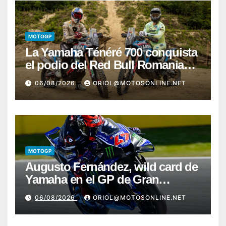
MOTOGP
La Yamaha Ténéré 700 conquista
el podio del Red Bull Romaniacs
2026 con Pol Tarrés
06/08/2026
ORIOL@MOTOSONLINE.NET
MOTOGP
Augusto Fernández, wild card de
Yamaha en el GP de Gran
Bretaña
06/08/2026
ORIOL@MOTOSONLINE.NET