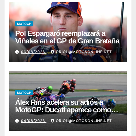
MOTOGP
Pol Espargaró reemplazará a
Viñales en el GP de Gran Bretaña
06/08/2026
ORIOL@MOTOSONLINE.NET
MOTOGP
Álex Rins acelera su adiós a
MotoGP: Ducati aparece como
destino en Superbike
04/08/2026
ORIOL@MOTOSONLINE.NET