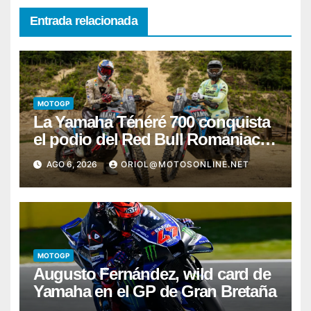
Entrada relacionada
MOTOGP
La Yamaha Ténéré 700 conquista
el podio del Red Bull Romaniacs
2026 con Pol Tarrés
AGO 6, 2026
ORIOL@MOTOSONLINE.NET
MOTOGP
Augusto Fernández, wild card de
Yamaha en el GP de Gran Bretaña