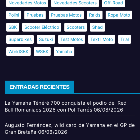
Novedades Motos
Novedades Scooters
Off-Road
Polini
Pruebas
Pruebas Motos
Raids
Ropa Moto
SBK
Scooter Eléctrico
Scooters
Shad
Superbikes
Suzuki
Test Motos
Textil Moto
Trial
WorldSBK
WSBK
Yamaha
ENTRADAS RECIENTES
La Yamaha Ténéré 700 conquista el podio del Red
Bull Romaniacs 2026 con Pol Tarrés
06/08/2026
Augusto Fernández, wild card de Yamaha en el GP de
Gran Bretaña
06/08/2026