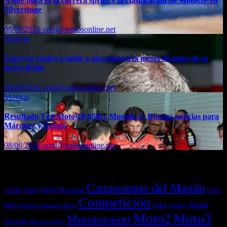
A qué hora es la carrera sprint y la clasificación de MotoGP en
Silverstone
08/08/2026
oriol@motosonline.net
Motogp
Zarco se vuelve a subir a una moto tres meses después de su
grave lesión
08/08/2026
oriol@motosonline.net
Motogp
Resultado Test MotoGP 850cc Mugello 2: Buenas noticias para
Márquez y Acosta
08/08/2026
oriol@motosonline.net
Etiquetas
Campeonato del Mundo
Acerbis
BMW Motorrad
Casco
BMW
Competición
Honda
Moto
Dakar
Cascos
Chaquetas Moto
Enduro
Moto2
Moto3
Mmotorsport
Kawasaki
Mercado Moto