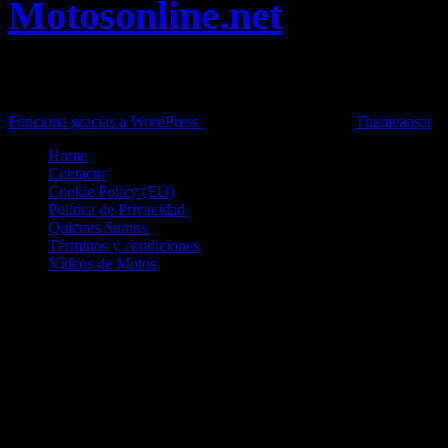
Motosonline.net
Toda la información del mundo de la Moto en una sola web,
Pruebas, Novedades, Artículos y competición.
Funciona gracias a WordPress
|
Theme: News Live by
Themeansar
.
Home
Contacto
Cookie Policy (EU)
Política de Privacidad
Quienes Somos
Términos y condiciones
Vídeos de Motos