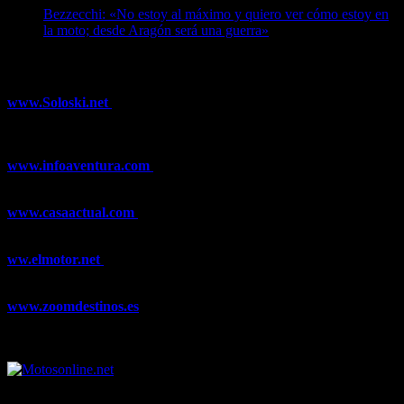
Bezzecchi: «No estoy al máximo y quiero ver cómo estoy en
la moto; desde Aragón será una guerra»
07/08/2026
¿Ya conoces nuestra red de portales?
www.Soloski.net
Noticias y artículos sobre Deportes de Invierno,
Esquí, Snowboard, Esquí de Fondo, Esquí de Travesía, Estaciones
de Esquí, Meteorología,...
www.infoaventura.com
Toda la información sobre Mountain Bike
y Trail Running, competiciones, noticias, novedades,...
www.casaactual.com
El portal de referencia de lifestyle con
noticias y artículos sobre Decoración, Moda, Bricolaje, Recetas, ...
ww.elmotor.net
Tu web de coches en internet con noticias,
novedades, pruebas y mucho más...
www.zoomdestinos.es
Encuentra información sobre destinos de
viajes entre miles de artículos y consejos para disfrutar de tus
vacaciones y tiempo libre.