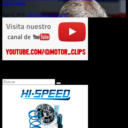
grave lesión
Ago 8, 2026
oriol@motosonline.net
Busca en Motosonline