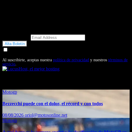
Email Address
Doy mi consentimiento para recibir correos electrónicos
promocionales de Motosonline.net
Al suscribirte, aceptas nuestra
política de privacidad
y nuestros
términos de
servicio
.
También te puede interesar...
Motogp
Bezzecchi puede con el dolor, el récord y con todos
08/08/2026
oriol@motosonline.net
Motogp