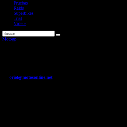
Pruebas
Raids
Superbikes
Trial
Vídeos
Motogp
Álex Márquez: «Me faltó
atacarlo al principio»
Por
oriol@motosonline.net
Nov 12, 2023
Feliz por ser segundo, aunque lamentó un intento de adelantamiento
a Bastianini Leer ….
Leer noticia completa en…
https://www.marca.com/motor/motogp/gp-