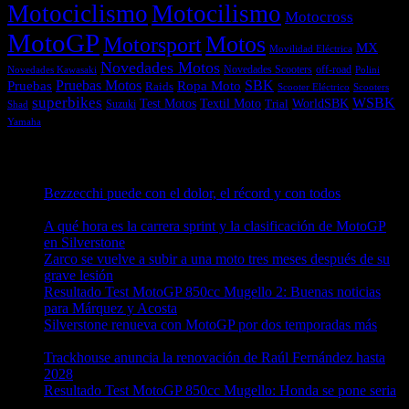
Motociclismo
Motocilismo
Motocross
MotoGP
Motos
Motorsport
MX
Movilidad Eléctrica
Novedades Motos
off-road
Novedades Scooters
Polini
Novedades Kawasaki
Pruebas
Pruebas Motos
SBK
Ropa Moto
Raids
Scooters
Scooter Eléctrico
superbikes
WSBK
Textil Moto
WorldSBK
Test Motos
Suzuki
Trial
Shad
Yamaha
Entradas recientes
Bezzecchi puede con el dolor, el récord y con todos
08/08/2026
A qué hora es la carrera sprint y la clasificación de MotoGP
en Silverstone
08/08/2026
Zarco se vuelve a subir a una moto tres meses después de su
grave lesión
08/08/2026
Resultado Test MotoGP 850cc Mugello 2: Buenas noticias
para Márquez y Acosta
08/08/2026
Silverstone renueva con MotoGP por dos temporadas más
08/08/2026
Trackhouse anuncia la renovación de Raúl Fernández hasta
2028
08/08/2026
Resultado Test MotoGP 850cc Mugello: Honda se pone seria
07/08/2026