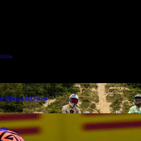
nales de Motosonline.net
rvicio
.
s 2026 con Pol Tarrés
taña