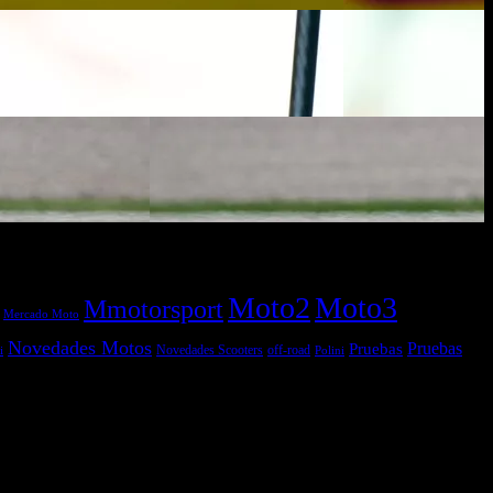
Moto2
Moto3
Mmotorsport
Mercado Moto
Novedades Motos
Pruebas
Pruebas
off-road
Novedades Scooters
Polini
i