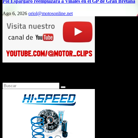
Pol Espargaró reemplazará a Viñales en el GP de Gran Bretaña
Ago 6, 2026
oriol@motosonline.net
Busca en Motosonline