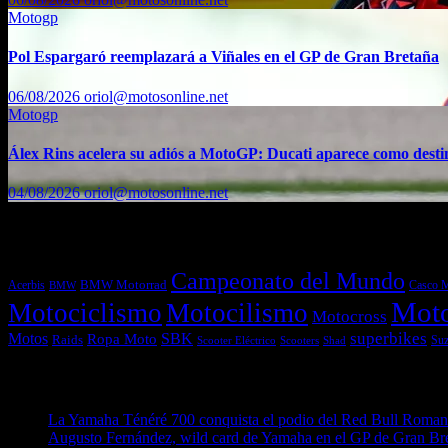
Motogp
Pol Espargaró reemplazará a Viñales en el GP de Gran Bretaña
06/08/2026
oriol@motosonline.net
Motogp
Álex Rins acelera su adiós a MotoGP: Ducati aparece como dest
04/08/2026
oriol@motosonline.net
Etiquetas
Campeonato del Mundo
Acerbis
BMW Motorrad
Casco 
BMW
Mot
Motociclismo
Motocilismo
Motocross
superbikes
Motos
SBK
Ropa Moto
Raids
Suz
Scooters
Shad
Scooter Eléctrico
Entradas recientes
La Yamaha Ténéré 700 conquista el podio del Red Bull Romani
Augusto Fernández, wild card de Yamaha en el GP de Gran Br