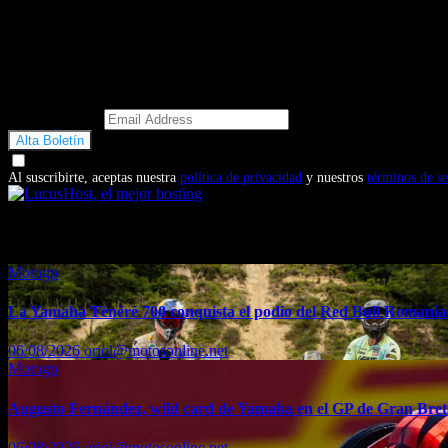
Email Address
Doy mi consentimiento para recibir correos electrónicos promocio
Al suscribirte, aceptas nuestra
política de privacidad
y nuestros
términos de se
También te puede interesar...
Motogp
La Yamaha Ténéré 700 conquista el podio del Red Bull Romaniac
06/08/2026
oriol@motosonline.net
Motogp
Augusto Fernández, wild card de Yamaha en el GP de Gran Bre
06/08/2026
oriol@motosonline.net