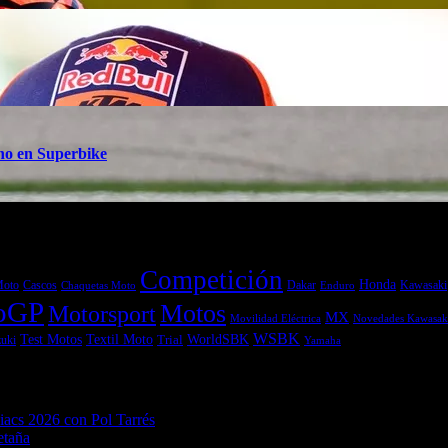
ino en Superbike
Competición
Honda
Moto
Dakar
Kawasaki
Cascos
Chaquetas Moto
Enduro
oGP
Motos
Motorsport
MX
Movilidad Eléctrica
Novedades Kawasak
WSBK
Textil Moto
WorldSBK
Test Motos
uki
Trial
Yamaha
acs 2026 con Pol Tarrés
06/08/2026
etaña
06/08/2026