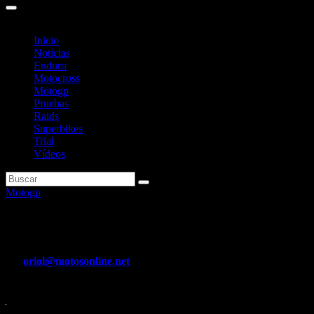
Inicio
Noticias
Enduro
Motocross
Motogp
Pruebas
Raids
Superbikes
Trial
Vídeos
Motogp
Quartararo tira la toalla… hast
Por
oriol@motosonline.net
Oct 23, 2023