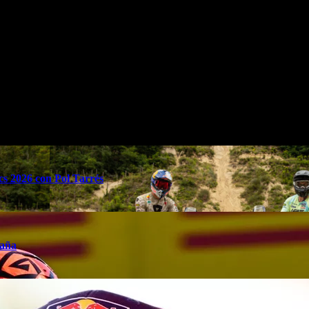
 Yamaha Leer ….
p-australia/2023/10/23/6534bed022601de2688b4578.html
s 2026 con Pol Tarrés
taña