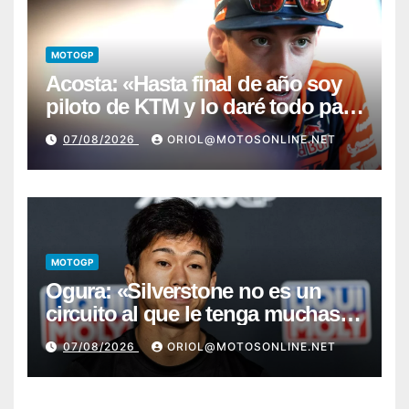
MOTOGP
Acosta: «Hasta final de año soy
piloto de KTM y lo daré todo para
conseguir mi primera victoria»
07/08/2026
ORIOL@MOTOSONLINE.NET
MOTOGP
Ogura: «Silverstone no es un
circuito al que le tenga muchas
ganas»
07/08/2026
ORIOL@MOTOSONLINE.NET