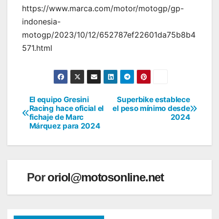
https://www.marca.com/motor/motogp/gp-
indonesia-
motogp/2023/10/12/652787ef22601da75b8b4
571.html
El equipo Gresini
Superbike establece
Navegación
Racing hace oficial el
el peso mínimo desde
fichaje de Marc
2024
de
Márquez para 2024
entradas
Por
oriol@motosonline.net