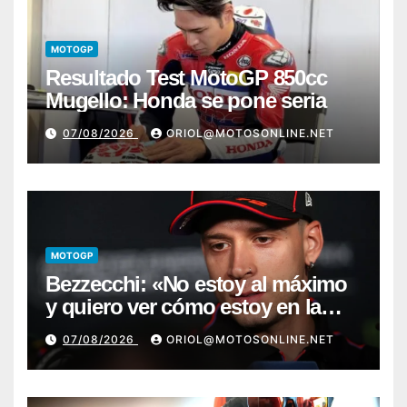
MOTOGP
Resultado Test MotoGP 850cc
Mugello: Honda se pone seria
07/08/2026
ORIOL@MOTOSONLINE.NET
MOTOGP
Bezzecchi: «No estoy al máximo
y quiero ver cómo estoy en la
moto; desde Aragón será una
07/08/2026
ORIOL@MOTOSONLINE.NET
guerra»