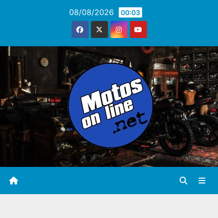
Saltar
08/08/2026
00:03
al
contenido