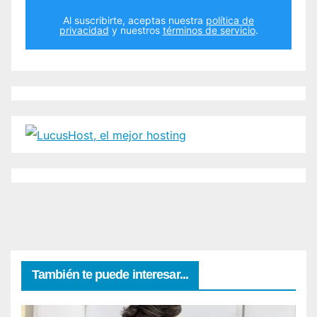
Al suscribirte, aceptas nuestra
política de
privacidad
y nuestros
términos de servicio
.
También te puede interesar...