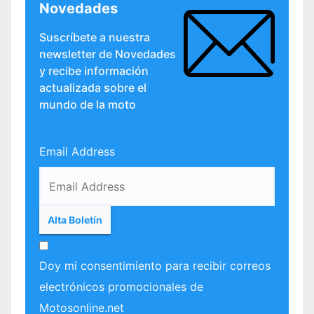
Novedades
Suscríbete a nuestra
newsletter de Novedades
y recibe información
actualizada sobre el
mundo de la moto
Email Address
Doy mi consentimiento para recibir correos
electrónicos promocionales de
Motosonline.net