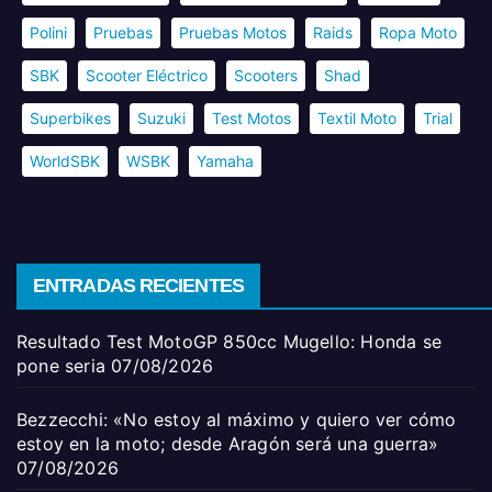
Polini
Pruebas
Pruebas Motos
Raids
Ropa Moto
SBK
Scooter Eléctrico
Scooters
Shad
Superbikes
Suzuki
Test Motos
Textil Moto
Trial
WorldSBK
WSBK
Yamaha
ENTRADAS RECIENTES
Resultado Test MotoGP 850cc Mugello: Honda se
pone seria
07/08/2026
Bezzecchi: «No estoy al máximo y quiero ver cómo
estoy en la moto; desde Aragón será una guerra»
07/08/2026