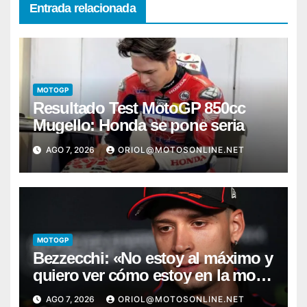
Entrada relacionada
MOTOGP
Resultado Test MotoGP 850cc
Mugello: Honda se pone seria
AGO 7, 2026
ORIOL@MOTOSONLINE.NET
MOTOGP
Bezzecchi: «No estoy al máximo y
quiero ver cómo estoy en la moto;
desde Aragón será una guerra»
AGO 7, 2026
ORIOL@MOTOSONLINE.NET