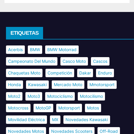
ETIQUETAS
Acerbis
BMW
BMW Motorrad
Campeonato Del Mundo
Casco Moto
Cascos
Chaquetas Moto
Competición
Dakar
Enduro
Honda
Kawasaki
Mercado Moto
Mmotorsport
Moto2
Moto3
Motociclismo
Motocilismo
Motocross
MotoGP
Motorsport
Motos
Movilidad Eléctrica
MX
Novedades Kawasaki
Novedades Motos
Novedades Scooters
Off-Road