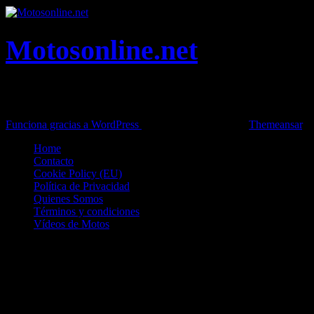
Motosonline.net
Toda la información del mundo de la Moto en una sola web,
Pruebas, Novedades, Artículos y competición.
Funciona gracias a WordPress
|
Theme: News Live by
Themeansar
.
Home
Contacto
Cookie Policy (EU)
Política de Privacidad
Quienes Somos
Términos y condiciones
Vídeos de Motos