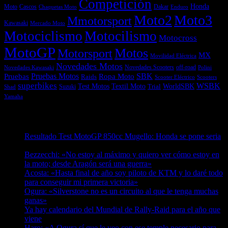
Competición
Honda
Moto
Dakar
Cascos
Chaquetas Moto
Enduro
Moto2
Moto3
Mmotorsport
Kawasaki
Mercado Moto
Motociclismo
Motocilismo
Motocross
MotoGP
Motos
Motorsport
MX
Movilidad Eléctrica
Novedades Motos
off-road
Novedades Scooters
Polini
Novedades Kawasaki
Pruebas
Pruebas Motos
SBK
Ropa Moto
Raids
Scooters
Scooter Eléctrico
superbikes
WSBK
Textil Moto
WorldSBK
Test Motos
Suzuki
Trial
Shad
Yamaha
Entradas recientes
Resultado Test MotoGP 850cc Mugello: Honda se pone seria
07/08/2026
Bezzecchi: «No estoy al máximo y quiero ver cómo estoy en
la moto; desde Aragón será una guerra»
07/08/2026
Acosta: «Hasta final de año soy piloto de KTM y lo daré todo
para conseguir mi primera victoria»
07/08/2026
Ogura: «Silverstone no es un circuito al que le tenga muchas
ganas»
07/08/2026
Ya hay calendario del Mundial de Rally-Raid para el año que
viene
07/08/2026
Haro: «A Ogura sí que le veo con ese temple necesario para