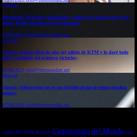
Motogp
Bezzecchi: «No estoy al máximo y quiero ver cómo estoy en la
moto; desde Aragón será una guerra»
07/08/2026
oriol@motosonline.net
Motogp
Acosta: «Hasta final de año soy piloto de KTM y lo daré todo
para conseguir mi primera victoria»
07/08/2026
oriol@motosonline.net
Motogp
Ogura: «Silverstone no es un circuito al que le tenga muchas
ganas»
07/08/2026
oriol@motosonline.net
Etiquetas
Campeonato del Mundo
Acerbis
BMW Motorrad
Casco
BMW