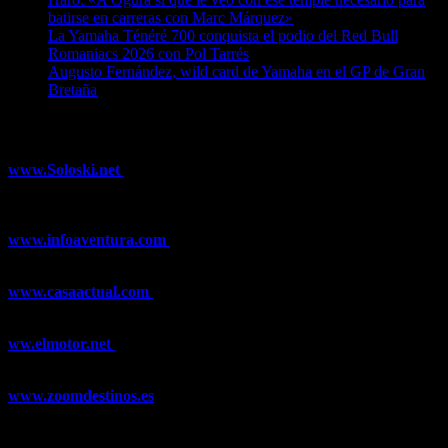
batirse en carreras con Marc Márquez»
07/08/2026
La Yamaha Ténéré 700 conquista el podio del Red Bull
Romaniacs 2026 con Pol Tarrés
06/08/2026
Augusto Fernández, wild card de Yamaha en el GP de Gran
Bretaña
06/08/2026
¿Ya conoces nuestra red de portales?
www.Soloski.net
Noticias y artículos sobre Deportes de Invierno,
Esquí, Snowboard, Esquí de Fondo, Esquí de Travesía, Estaciones
de Esquí, Meteorología,...
www.infoaventura.com
Toda la información sobre Mountain Bike
y Trail Running, competiciones, noticias, novedades,...
www.casaactual.com
El portal de referencia de lifestyle con
noticias y artículos sobre Decoración, Moda, Bricolaje, Recetas, ...
ww.elmotor.net
Tu web de coches en internet con noticias,
novedades, pruebas y mucho más...
www.zoomdestinos.es
Encuentra información sobre destinos de
viajes entre miles de artículos y consejos para disfrutar de tus
vacaciones y tiempo libre.