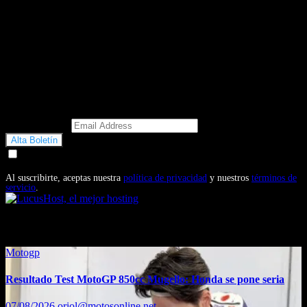
Email Address
Doy mi consentimiento para recibir correos electrónicos
promocionales de Motosonline.net
Al suscribirte, aceptas nuestra
política de privacidad
y nuestros
términos de
servicio
.
También te puede interesar...
Motogp
Resultado Test MotoGP 850cc Mugello: Honda se pone seria
07/08/2026
oriol@motosonline.net