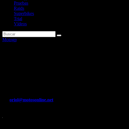
Pruebas
Raids
Superbikes
Trial
Vídeos
Motogp
Lorenzo: «Si se adapta rápido
a la Ducati, no descarto que
Marc Márquez sea campeón en
2024»
Por
oriol@motosonline.net
Oct 4, 2023
El pentacampeón efectúa un análisis para DAZN de la ruptura de