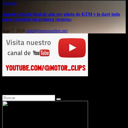
Motogp
Acosta: «Hasta final de año soy piloto de KTM y lo daré todo
para conseguir mi primera victoria»
Ago 7, 2026
oriol@motosonline.net
Busca en Motosonline