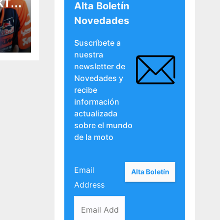
 KTM
Alta Boletín
Novedades
era
Suscríbete a
nuestra
newsletter de
Novedades y
recibe
información
actualizada
sobre el mundo
de la moto
Email
Address