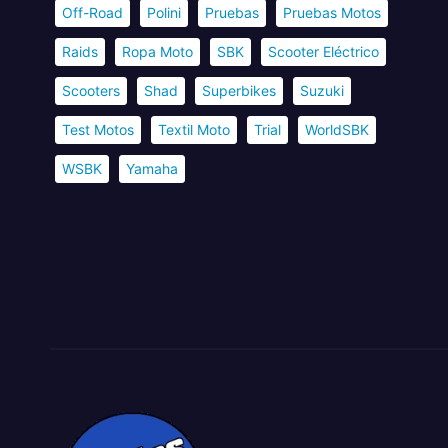
Off-Road
Polini
Pruebas
Pruebas Motos
Raids
Ropa Moto
SBK
Scooter Eléctrico
Scooters
Shad
Superbikes
Suzuki
Test Motos
Textil Moto
Trial
WorldSBK
WSBK
Yamaha