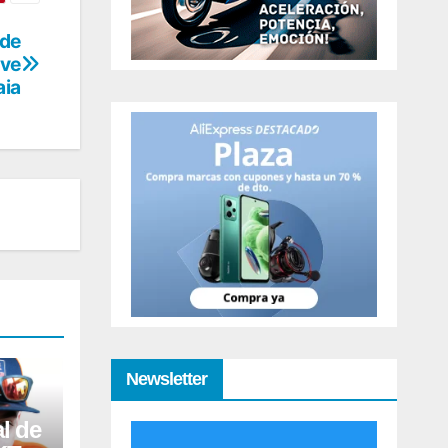
 de
ave
aia
Newsletter
al de