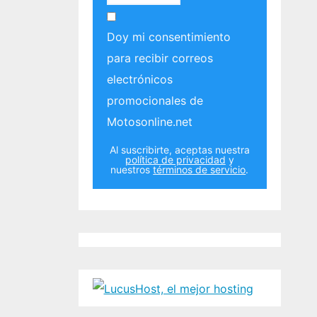
Doy mi consentimiento
para recibir correos
electrónicos
promocionales de
Motosonline.net
Al suscribirte, aceptas nuestra
política de privacidad
y
nuestros
términos de servicio
.