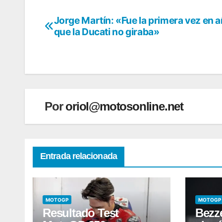
Jorge Martín: «Fue la primera vez en 
Navegación
que la Ducati no giraba»
de
entradas
Por
oriol@motosonline.net
Entrada relacionada
MOTOGP
MOTOGP
Resultado Test
Bezz