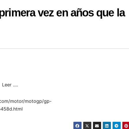
 primera vez en años que la
 Leer ….
a.com/motor/motogp/gp-
b458d.html