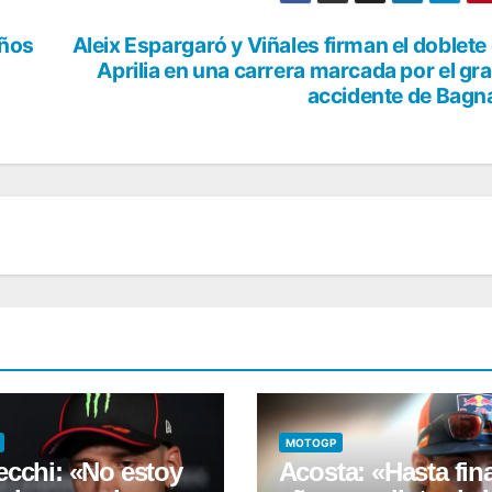
años
Aleix Espargaró y Viñales firman el doblete
Aprilia en una carrera marcada por el gr
accidente de Bagn
MOTOGP
ecchi: «No estoy
Acosta: «Hasta fin