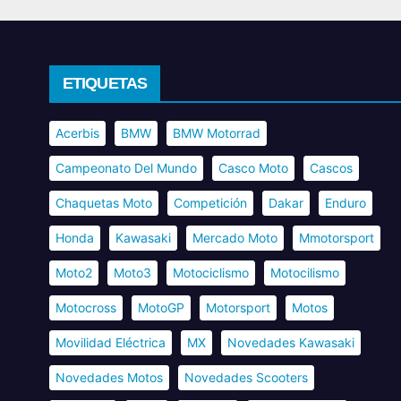
ETIQUETAS
Acerbis
BMW
BMW Motorrad
Campeonato Del Mundo
Casco Moto
Cascos
Chaquetas Moto
Competición
Dakar
Enduro
Honda
Kawasaki
Mercado Moto
Mmotorsport
Moto2
Moto3
Motociclismo
Motocilismo
Motocross
MotoGP
Motorsport
Motos
Movilidad Eléctrica
MX
Novedades Kawasaki
Novedades Motos
Novedades Scooters