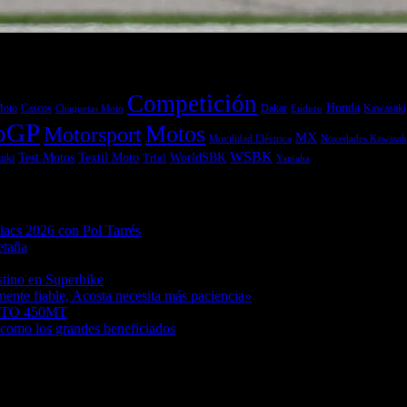
Competición
Honda
Moto
Dakar
Kawasaki
Cascos
Chaquetas Moto
Enduro
oGP
Motos
Motorsport
MX
Movilidad Eléctrica
Novedades Kawasak
WSBK
Textil Moto
WorldSBK
Test Motos
uki
Trial
Yamaha
acs 2026 con Pol Tarrés
06/08/2026
etaña
06/08/2026
06/08/2026
stino en Superbike
04/08/2026
ente fiable, Acosta necesita más paciencia»
04/08/2026
MOTO 450MT
04/08/2026
como los grandes beneficiados
04/08/2026
/08/2026