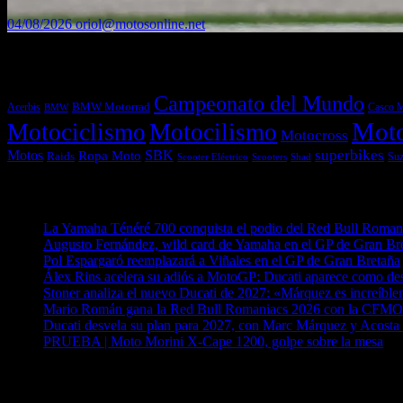
04/08/2026
oriol@motosonline.net
Etiquetas
Campeonato del Mundo
Acerbis
BMW Motorrad
Casco 
BMW
Mot
Motociclismo
Motocilismo
Motocross
superbikes
Motos
SBK
Ropa Moto
Raids
Suz
Scooters
Shad
Scooter Eléctrico
Entradas recientes
La Yamaha Ténéré 700 conquista el podio del Red Bull Romani
Augusto Fernández, wild card de Yamaha en el GP de Gran Br
Pol Espargaró reemplazará a Viñales en el GP de Gran Bretaña
Álex Rins acelera su adiós a MotoGP: Ducati aparece como de
Stoner analiza el nuevo Ducati de 2027: «Márquez es increíblem
Mario Román gana la Red Bull Romaniacs 2026 con la CF
Ducati desvela su plan para 2027, con Marc Márquez y Acosta 
PRUEBA | Moto Morini X-Cape 1200, golpe sobre la mesa
04
¿Ya conoces nuestra red de portales?