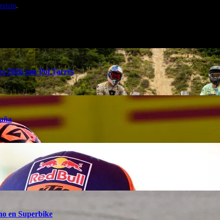
rvicio
.
s 2026 con Pol Tarrés
taña
ino en Superbike