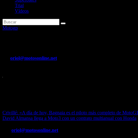
Trial
Vídeos
Motogp
Crivillé: «A día de hoy, Bagnai
Por
oriol@motosonline.net
Ago 30, 2023
El único español campeón del mundo de 500cc analiza la actualidad d
….
Leer noticia completa en… https://www.marca.com/motor/motogp/gp
Navegación
Crivillé: «A día de hoy, Bagnaia es el piloto más completo de MotoG
David Almansa llega a Moto3 con un contrato multianual con Honda
de
entradas
Por
oriol@motosonline.net