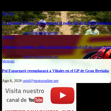
Entrada relacionada
Motogp
La Yamaha Ténéré 700 conquista el podio del Red Bull Romaniac
Ago 6, 2026
oriol@motosonline.net
Motogp
Augusto Fernández, wild card de Yamaha en el GP de Gran Bre
Ago 6, 2026
oriol@motosonline.net
Motogp
Pol Espargaró reemplazará a Viñales en el GP de Gran Bretaña
Ago 6, 2026
oriol@motosonline.net