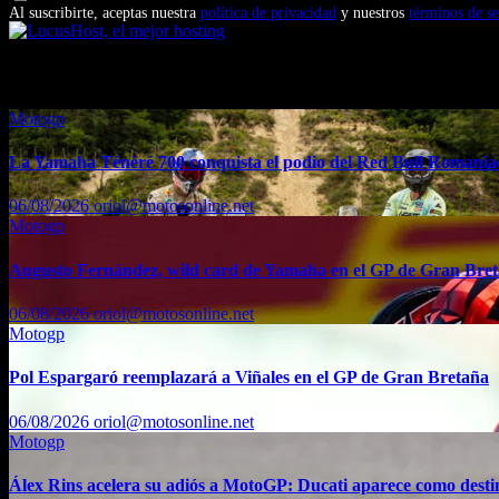
Al suscribirte, aceptas nuestra
política de privacidad
y nuestros
términos de se
También te puede interesar...
Motogp
La Yamaha Ténéré 700 conquista el podio del Red Bull Romaniac
06/08/2026
oriol@motosonline.net
Motogp
Augusto Fernández, wild card de Yamaha en el GP de Gran Bre
06/08/2026
oriol@motosonline.net
Motogp
Pol Espargaró reemplazará a Viñales en el GP de Gran Bretaña
06/08/2026
oriol@motosonline.net
Motogp
Álex Rins acelera su adiós a MotoGP: Ducati aparece como dest