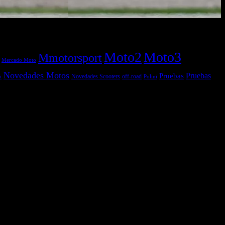
Moto2
Moto3
Mmotorsport
Mercado Moto
Novedades Motos
Pruebas
Pruebas
off-road
Novedades Scooters
Polini
i