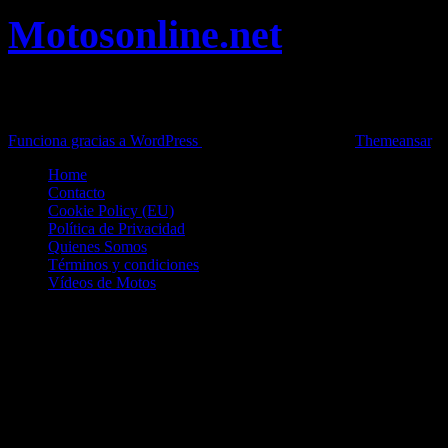
Motosonline.net
Toda la información del mundo de la Moto en una sola web,
Pruebas, Novedades, Artículos y competición.
Funciona gracias a WordPress
|
Theme: News Live by
Themeansar
.
Home
Contacto
Cookie Policy (EU)
Política de Privacidad
Quienes Somos
Términos y condiciones
Vídeos de Motos