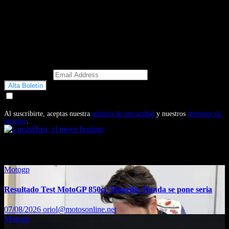
Email Address
Doy mi consentimiento para recibir correos electrónicos
promocionales de Motosonline.net
Al suscribirte, aceptas nuestra
política de privacidad
y nuestros
términos de
servicio
.
También te puede interesar...
Motogp
Resultado Test MotoGP 850cc Mugello: Honda se pone seria
07/08/2026
oriol@motosonline.net
Motogp