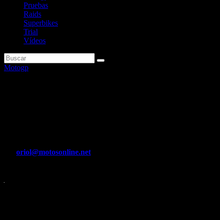
Pruebas
Raids
Superbikes
Trial
Vídeos
Motogp
Álex Márquez: «Querer ahora
una victoria sí o sí un domingo
es un error»
Por
oriol@motosonline.net
Ago 9, 2023
El ilerdense reflexiona sobre su cambio y opciones de futuro Leer
….