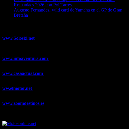
Romaniacs 2026 con Pol Tarrés
06/08/2026
Augusto Fernández, wild card de Yamaha en el GP de Gran
Bretaña
06/08/2026
¿Ya conoces nuestra red de portales?
www.Soloski.net
Noticias y artículos sobre Deportes de Invierno,
Esquí, Snowboard, Esquí de Fondo, Esquí de Travesía, Estaciones
de Esquí, Meteorología,...
www.infoaventura.com
Toda la información sobre Mountain Bike
y Trail Running, competiciones, noticias, novedades,...
www.casaactual.com
El portal de referencia de lifestyle con
noticias y artículos sobre Decoración, Moda, Bricolaje, Recetas, ...
ww.elmotor.net
Tu web de coches en internet con noticias,
novedades, pruebas y mucho más...
www.zoomdestinos.es
Encuentra información sobre destinos de
viajes entre miles de artículos y consejos para disfrutar de tus
vacaciones y tiempo libre.