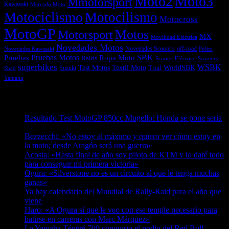
Moto2
Moto3
Mmotorsport
Kawasaki
Mercado Moto
Motociclismo
Motocilismo
Motocross
MotoGP
Motos
Motorsport
MX
Movilidad Eléctrica
Novedades Motos
off-road
Novedades Scooters
Polini
Novedades Kawasaki
Pruebas
Pruebas Motos
SBK
Ropa Moto
Raids
Scooters
Scooter Eléctrico
superbikes
WSBK
Textil Moto
WorldSBK
Test Motos
Suzuki
Trial
Shad
Yamaha
Entradas recientes
Resultado Test MotoGP 850cc Mugello: Honda se pone seria
07/08/2026
Bezzecchi: «No estoy al máximo y quiero ver cómo estoy en
la moto; desde Aragón será una guerra»
07/08/2026
Acosta: «Hasta final de año soy piloto de KTM y lo daré todo
para conseguir mi primera victoria»
07/08/2026
Ogura: «Silverstone no es un circuito al que le tenga muchas
ganas»
07/08/2026
Ya hay calendario del Mundial de Rally-Raid para el año que
viene
07/08/2026
Haro: «A Ogura sí que le veo con ese temple necesario para
batirse en carreras con Marc Márquez»
07/08/2026
La Yamaha Ténéré 700 conquista el podio del Red Bull