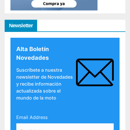
Newsletter
Alta Boletín
Novedades
Suscríbete a nuestra
newsletter de Novedades
y recibe información
actualizada sobre el
mundo de la moto
Email Address