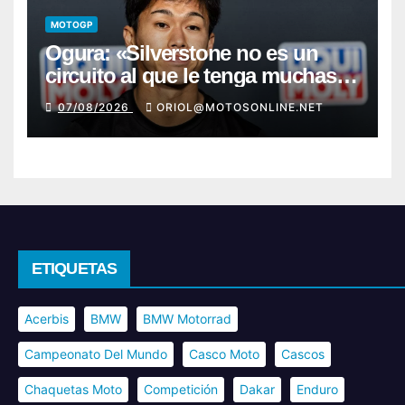
MOTOGP
Ogura: «Silverstone no es un
circuito al que le tenga muchas
ganas»
07/08/2026
ORIOL@MOTOSONLINE.NET
ETIQUETAS
Acerbis
BMW
BMW Motorrad
Campeonato Del Mundo
Casco Moto
Cascos
Chaquetas Moto
Competición
Dakar
Enduro