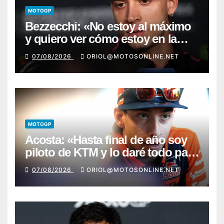
MOTOGP
Bezzecchi: «No estoy al máximo
y quiero ver cómo estoy en la
moto; desde Aragón será una
07/08/2026
ORIOL@MOTOSONLINE.NET
guerra»
MOTOGP
Acosta: «Hasta final de año soy
piloto de KTM y lo daré todo para
conseguir mi primera victoria»
07/08/2026
ORIOL@MOTOSONLINE.NET