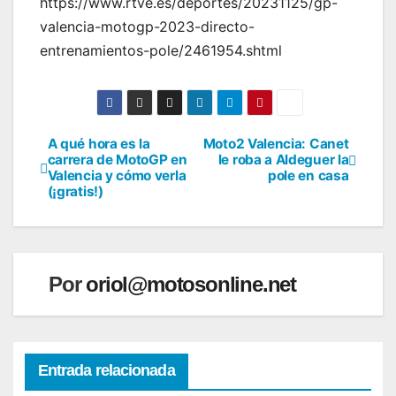
https://www.rtve.es/deportes/20231125/gp-
valencia-motogp-2023-directo-
entrenamientos-pole/2461954.shtml
A qué hora es la
Moto2 Valencia: Canet
Navegación
carrera de MotoGP en
le roba a Aldeguer la
Valencia y cómo verla
pole en casa
de
(¡gratis!)
entradas
Por
oriol@motosonline.net
Entrada relacionada