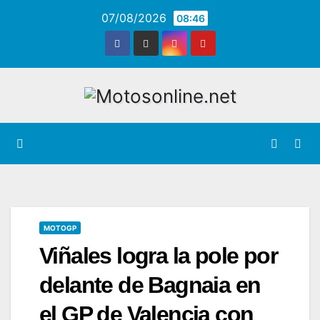
Saltar
07/08/2026
08:46
al
contenido
MOTOGP
Viñales logra la pole por
delante de Bagnaia en
el GP de Valencia con