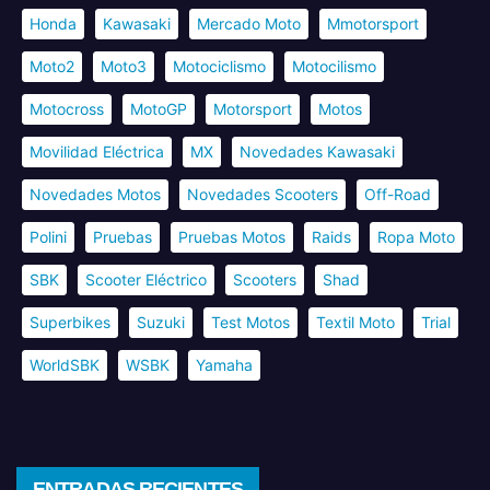
Honda
Kawasaki
Mercado Moto
Mmotorsport
Moto2
Moto3
Motociclismo
Motocilismo
Motocross
MotoGP
Motorsport
Motos
Movilidad Eléctrica
MX
Novedades Kawasaki
Novedades Motos
Novedades Scooters
Off-Road
Polini
Pruebas
Pruebas Motos
Raids
Ropa Moto
SBK
Scooter Eléctrico
Scooters
Shad
Superbikes
Suzuki
Test Motos
Textil Moto
Trial
WorldSBK
WSBK
Yamaha
ENTRADAS RECIENTES