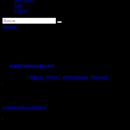
Trial
Vídeos
Motogp
Quién es Fermín Aldeguer: otra
Valenciana
Por
oriol@motosonline.net
Nov 22, 2023
#Moto2
,
#Moto3
,
#Motocilismo
,
#MotoGP
Es el segundo piloto más joven en ganar tres veces seguidas 
El GP de la Comunitat Valenciana, en directo y en abierto en
Leer la noticia completa
Fuente..