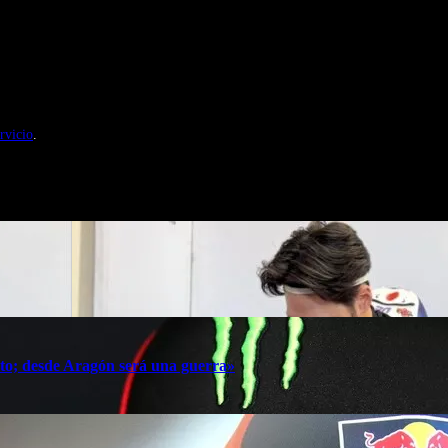
nales de Motosonline.net
rvicio
.
oto; desde Aragón será una guerra»