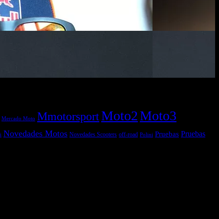
Moto2
Moto3
Mmotorsport
Mercado Moto
Novedades Motos
Pruebas
Pruebas
off-road
Novedades Scooters
Polini
i