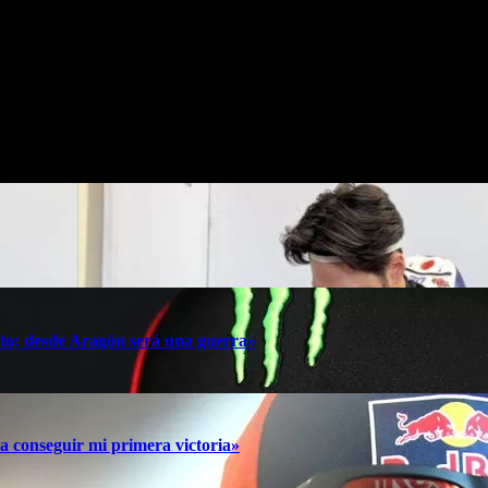
-comunitat-valenciana-fermin-aldeguer-estrella-moto2/2461539.shtml
oto; desde Aragón será una guerra»
a conseguir mi primera victoria»