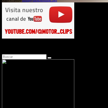
Ago 7, 2026
oriol@motosonline.net
Busca en Motosonline