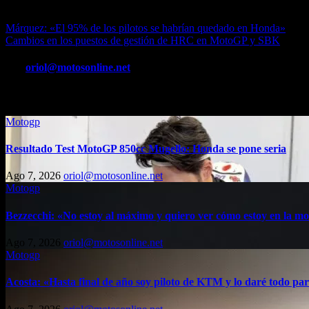
Leer noticia completa en… https://www.rtve.es/deportes/20231122/gp
Navegación
Márquez: «El 95% de los pilotos se habrían quedado en Honda»
Cambios en los puestos de gestión de HRC en MotoGP y SBK
de
entradas
Por
oriol@motosonline.net
Entrada relacionada
Motogp
Resultado Test MotoGP 850cc Mugello: Honda se pone seria
Ago 7, 2026
oriol@motosonline.net
Motogp
Bezzecchi: «No estoy al máximo y quiero ver cómo estoy en la m
Ago 7, 2026
oriol@motosonline.net
Motogp
Acosta: «Hasta final de año soy piloto de KTM y lo daré todo par