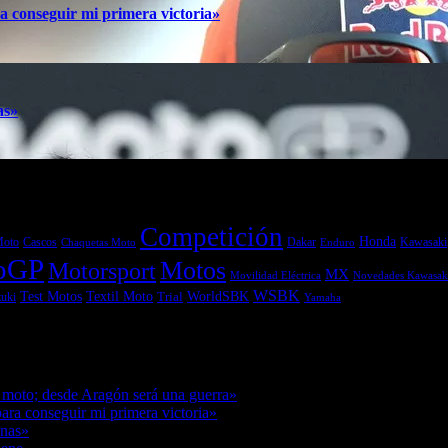
a conseguir mi primera victoria»
as»
Competición
Honda
Moto
Dakar
Kawasaki
Cascos
Chaquetas Moto
Enduro
oGP
Motos
Motorsport
MX
Movilidad Eléctrica
Novedades Kawasak
WSBK
Textil Moto
WorldSBK
Test Motos
uki
Trial
Yamaha
7/08/2026
 moto; desde Aragón será una guerra»
07/08/2026
ara conseguir mi primera victoria»
07/08/2026
anas»
07/08/2026