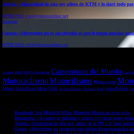
Acosta: «Hasta final de año soy piloto de KTM y lo daré todo par
07/08/2026
oriol@motosonline.net
Motogp
Ogura: «Silverstone no es un circuito al que le tenga muchas gan
07/08/2026
oriol@motosonline.net
Etiquetas
Campeonato del Mundo
Acerbis
BMW Motorrad
Casco 
BMW
Mot
Motociclismo
Motocilismo
Motocross
superbikes
Motos
SBK
Ropa Moto
Raids
Suz
Scooters
Shad
Scooter Eléctrico
Entradas recientes
Resultado Test MotoGP 850cc Mugello: Honda se pone seria
0
Bezzecchi: «No estoy al máximo y quiero ver cómo estoy en la
Acosta: «Hasta final de año soy piloto de KTM y lo daré todo p
Ogura: «Silverstone no es un circuito al que le tenga muchas g