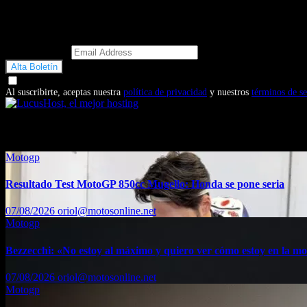
Email Address
Doy mi consentimiento para recibir correos electrónicos promocio
Al suscribirte, aceptas nuestra
política de privacidad
y nuestros
términos de se
También te puede interesar...
Motogp
Resultado Test MotoGP 850cc Mugello: Honda se pone seria
07/08/2026
oriol@motosonline.net
Motogp
Bezzecchi: «No estoy al máximo y quiero ver cómo estoy en la m
07/08/2026
oriol@motosonline.net
Motogp