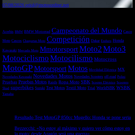
07/08/2026
oriol@motosonline.net
Etiquetas
Campeonato del Mundo
Acerbis
BMW Motorrad
Casco
BMW
Competición
Honda
Moto
Dakar
Cascos
Chaquetas Moto
Enduro
Moto2
Moto3
Mmotorsport
Kawasaki
Mercado Moto
Motociclismo
Motocilismo
Motocross
MotoGP
Motos
Motorsport
MX
Movilidad Eléctrica
Novedades Motos
off-road
Novedades Scooters
Polini
Novedades Kawasaki
Pruebas
Pruebas Motos
SBK
Ropa Moto
Raids
Scooters
Scooter Eléctrico
superbikes
WSBK
Textil Moto
WorldSBK
Test Motos
Suzuki
Trial
Shad
Yamaha
Entradas recientes
Resultado Test MotoGP 850cc Mugello: Honda se pone seria
07/08/2026
Bezzecchi: «No estoy al máximo y quiero ver cómo estoy en
la moto; desde Aragón será una guerra»
07/08/2026