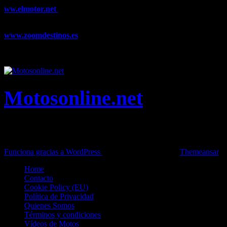
ww.elmotor.net
Tu web de coches en internet con noticias,
novedades, pruebas y mucho más...
www.zoomdestinos.es
Encuentra información sobre destinos de
viajes entre miles de artículos y consejos para disfrutar de tus
vacaciones y tiempo libre.
Motosonline.net
Toda la información del mundo de la Moto en una sola web,
Pruebas, Novedades, Artículos y competición.
Funciona gracias a WordPress
|
Theme: News Live by
Themeansar
.
Home
Contacto
Cookie Policy (EU)
Política de Privacidad
Quienes Somos
Términos y condiciones
Vídeos de Motos