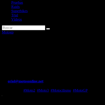
Pruebas
Raids
Superbikes
Trial
Vídeos
Motogp
Carrerón de Jorge Martín para
ganar al sprint y a lo campeón
un duelo clave en Catar en la
lucha por el Mundial
Por
oriol@motosonline.net
Nov 18, 2023
#Moto2
,
#Moto3
,
#Motocilismo
,
#MotoGP
Remontada de ‘Martinator’ , que queda a siete puntos del líder