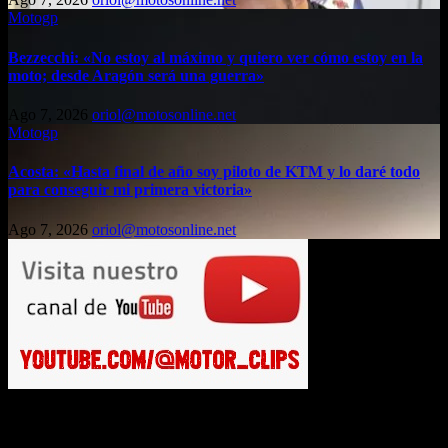
Motogp
Bezzecchi: «No estoy al máximo y quiero ver cómo estoy en la
moto; desde Aragón será una guerra»
Ago 7, 2026
oriol@motosonline.net
Motogp
Acosta: «Hasta final de año soy piloto de KTM y lo daré todo
para conseguir mi primera victoria»
Ago 7, 2026
oriol@motosonline.net
Busca en Motosonline