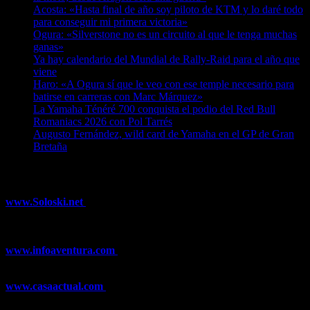
Acosta: «Hasta final de año soy piloto de KTM y lo daré todo
para conseguir mi primera victoria»
07/08/2026
Ogura: «Silverstone no es un circuito al que le tenga muchas
ganas»
07/08/2026
Ya hay calendario del Mundial de Rally-Raid para el año que
viene
07/08/2026
Haro: «A Ogura sí que le veo con ese temple necesario para
batirse en carreras con Marc Márquez»
07/08/2026
La Yamaha Ténéré 700 conquista el podio del Red Bull
Romaniacs 2026 con Pol Tarrés
06/08/2026
Augusto Fernández, wild card de Yamaha en el GP de Gran
Bretaña
06/08/2026
¿Ya conoces nuestra red de portales?
www.Soloski.net
Noticias y artículos sobre Deportes de Invierno,
Esquí, Snowboard, Esquí de Fondo, Esquí de Travesía, Estaciones
de Esquí, Meteorología,...
www.infoaventura.com
Toda la información sobre Mountain Bike
y Trail Running, competiciones, noticias, novedades,...
www.casaactual.com
El portal de referencia de lifestyle con
noticias y artículos sobre Decoración, Moda, Bricolaje, Recetas, ...