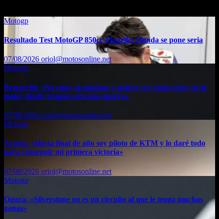
También te puede interesar...
Motogp
Resultado Test MotoGP 850cc Mugello: Honda se pone seria
07/08/2026
oriol@motosonline.net
Motogp
Bezzecchi: «No estoy al máximo y quiero ver cómo estoy en la
moto; desde Aragón será una guerra»
07/08/2026
oriol@motosonline.net
Motogp
Acosta: «Hasta final de año soy piloto de KTM y lo daré todo
para conseguir mi primera victoria»
07/08/2026
oriol@motosonline.net
Motogp
Ogura: «Silverstone no es un circuito al que le tenga muchas
ganas»