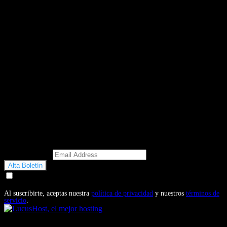
Email Address
Doy mi consentimiento para recibir correos electrónicos
promocionales de Motosonline.net
Al suscribirte, aceptas nuestra
política de privacidad
y nuestros
términos de
servicio
.