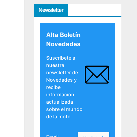
Newsletter
Alta Boletín
Novedades
Suscríbete a
nuestra
newsletter de
Novedades y
recibe
información
actualizada
sobre el mundo
de la moto