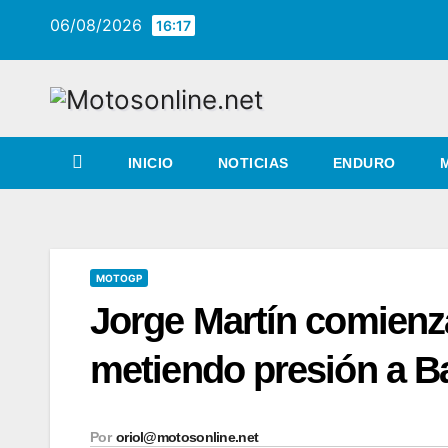
Saltar
06/08/2026
16:17
al
contenido
INICIO
NOTICIAS
ENDURO
MOTOGP
Jorge Martín comienz
metiendo presión a B
Por
oriol@motosonline.net