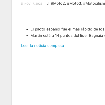
#Moto2
,
#Moto3
,
#Motocilis
NOV 17, 2023
El piloto español fue el más rápido de lo
Martín está a 14 puntos del líder Bagnai
Leer la noticia completa