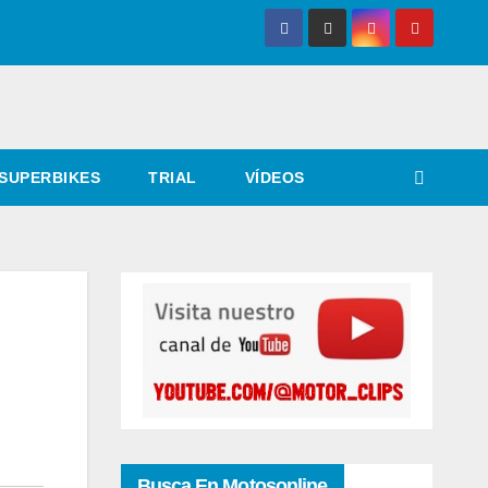
SUPERBIKES
TRIAL
VÍDEOS
Busca En Motosonline