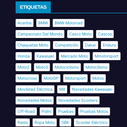
ETIQUETAS
Acerbis
BMW
BMW Motorrad
Campeonato Del Mundo
Casco Moto
Cascos
Chaquetas Moto
Competición
Dakar
Enduro
Honda
Kawasaki
Mercado Moto
Mmotorsport
Moto2
Moto3
Motociclismo
Motocilismo
Motocross
MotoGP
Motorsport
Motos
Movilidad Eléctrica
MX
Novedades Kawasaki
Novedades Motos
Novedades Scooters
Off-Road
Polini
Pruebas
Pruebas Motos
Raids
Ropa Moto
SBK
Scooter Eléctrico