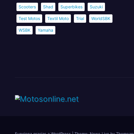
Scooters
Shad
Superbikes
Suzuki
Test Motos
Textil Moto
Trial
WorldSBK
WSBK
Yamaha
Funciona gracias a WordPress
|
Theme: News Live by
Themean