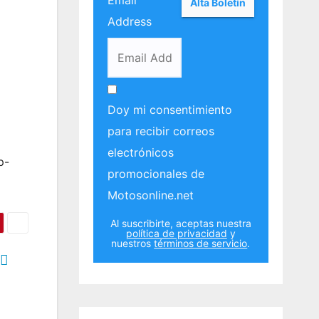
Email
Address
Doy mi consentimiento
para recibir correos
electrónicos
p-
promocionales de
Motosonline.net
Al suscribirte, aceptas nuestra
política de privacidad
y
nuestros
términos de servicio
.