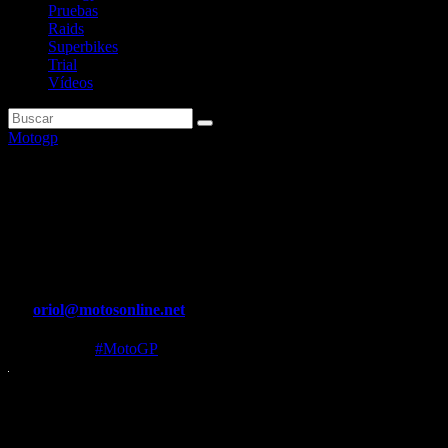
Pruebas
Raids
Superbikes
Trial
Vídeos
Motogp
Jorge Martín se impone en la
carrera corta y recorta 9
puntos a Bagnaia
Por
oriol@motosonline.net
Oct 28, 2023
#MotoGP
El madrileño se queda a 18 puntos del italiano, líder del
mundial
Marc Márquez finalizó 4º, por delante de Aleix Espargaró