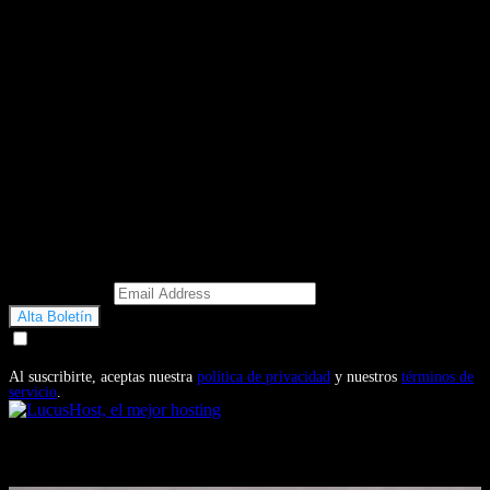
Email Address
Doy mi consentimiento para recibir correos electrónicos
promocionales de Motosonline.net
Al suscribirte, aceptas nuestra
política de privacidad
y nuestros
términos de
servicio
.
También te puede interesar...