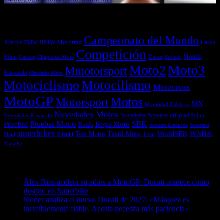
Etiquetas
Campeonato del Mundo
Acerbis
BMW Motorrad
Casco
BMW
Competición
Honda
Moto
Dakar
Cascos
Chaquetas Moto
Enduro
Moto2
Moto3
Mmotorsport
Kawasaki
Mercado Moto
Motociclismo
Motocilismo
Motocross
MotoGP
Motos
Motorsport
MX
Movilidad Eléctrica
Novedades Motos
off-road
Novedades Scooters
Polini
Novedades Kawasaki
Pruebas
Pruebas Motos
SBK
Ropa Moto
Raids
Scooters
Scooter Eléctrico
superbikes
WSBK
Textil Moto
WorldSBK
Test Motos
Suzuki
Trial
Shad
Yamaha
Entradas recientes
Álex Rins acelera su adiós a MotoGP: Ducati aparece como
destino en Superbike
04/08/2026
Stoner analiza el nuevo Ducati de 2027: «Márquez es
increíblemente fiable, Acosta necesita más paciencia»
04/08/2026