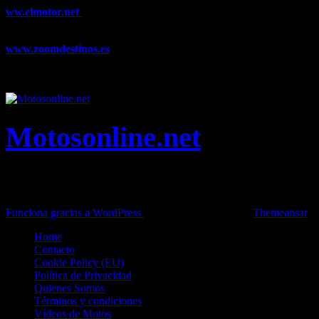
ww.elmotor.net
Tu web de coches en internet con noticias,
novedades, pruebas y mucho más...
www.zoomdestinos.es
Encuentra información sobre destinos de
viajes entre miles de artículos y consejos para disfrutar de tus
vacaciones y tiempo libre.
Motosonline.net
Toda la información del mundo de la Moto en una sola web,
Pruebas, Novedades, Artículos y competición.
Funciona gracias a WordPress
|
Theme: News Live by
Themeansar
.
Home
Contacto
Cookie Policy (EU)
Política de Privacidad
Quienes Somos
Términos y condiciones
Vídeos de Motos