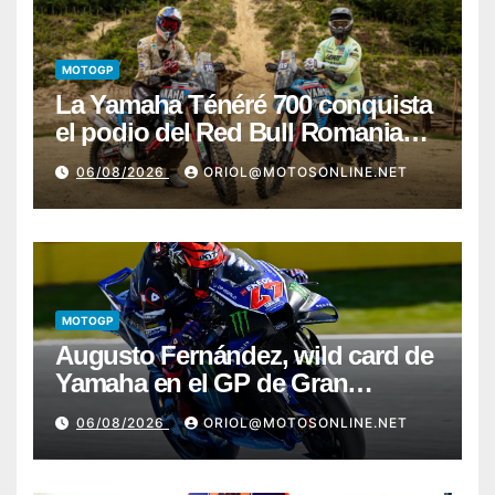
MOTOGP
La Yamaha Ténéré 700 conquista
el podio del Red Bull Romaniacs
2026 con Pol Tarrés
06/08/2026
ORIOL@MOTOSONLINE.NET
MOTOGP
Augusto Fernández, wild card de
Yamaha en el GP de Gran
Bretaña
06/08/2026
ORIOL@MOTOSONLINE.NET