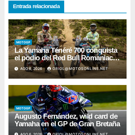
Entrada relacionada
MOTOGP
La Yamaha Ténéré 700 conquista
el podio del Red Bull Romaniacs
2026 con Pol Tarrés
AGO 6, 2026
ORIOL@MOTOSONLINE.NET
MOTOGP
Augusto Fernández, wild card de
Yamaha en el GP de Gran Bretaña
AGO 6, 2026
ORIOL@MOTOSONLINE.NET