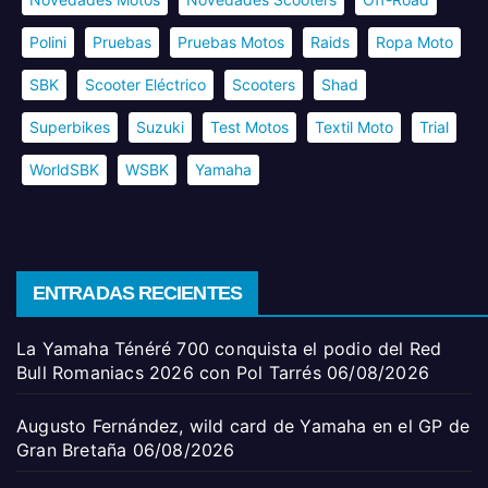
Polini
Pruebas
Pruebas Motos
Raids
Ropa Moto
SBK
Scooter Eléctrico
Scooters
Shad
Superbikes
Suzuki
Test Motos
Textil Moto
Trial
WorldSBK
WSBK
Yamaha
ENTRADAS RECIENTES
La Yamaha Ténéré 700 conquista el podio del Red
Bull Romaniacs 2026 con Pol Tarrés
06/08/2026
Augusto Fernández, wild card de Yamaha en el GP de
Gran Bretaña
06/08/2026