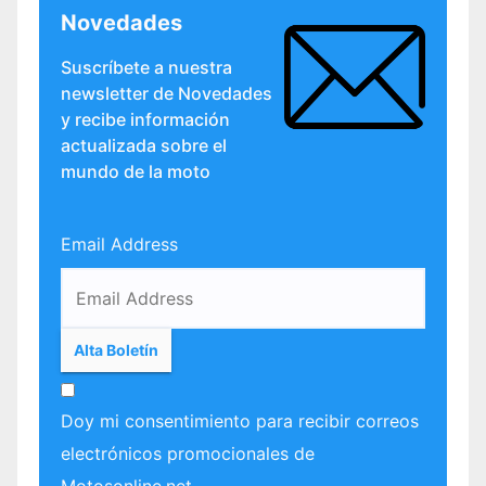
Novedades
Suscríbete a nuestra
newsletter de Novedades
y recibe información
actualizada sobre el
mundo de la moto
Email Address
Doy mi consentimiento para recibir correos
electrónicos promocionales de
Motosonline.net