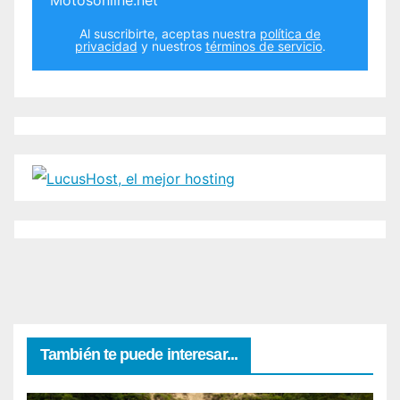
Al suscribirte, aceptas nuestra
política de
privacidad
y nuestros
términos de servicio
.
También te puede interesar...