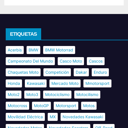
ETIQUETAS
Acerbis
BMW
BMW Motorrad
Campeonato Del Mundo
Casco Moto
Cascos
Chaquetas Moto
Competición
Dakar
Enduro
Honda
Kawasaki
Mercado Moto
Mmotorsport
Moto2
Moto3
Motociclismo
Motocilismo
Motocross
MotoGP
Motorsport
Motos
Movilidad Eléctrica
MX
Novedades Kawasaki
Novedades Motos
Novedades Scooters
Off-Road