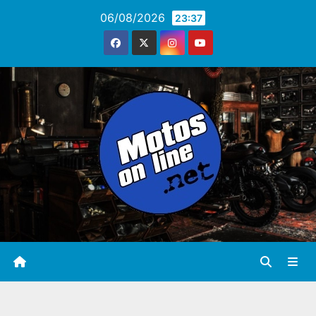
Saltar
06/08/2026
23:37
al
contenido