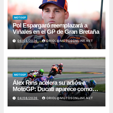
MOTOGP
Pol Espargaró reemplazará a
Viñales en el GP de Gran Bretaña
06/08/2026
ORIOL@MOTOSONLINE.NET
MOTOGP
Álex Rins acelera su adiós a
MotoGP: Ducati aparece como
destino en Superbike
04/08/2026
ORIOL@MOTOSONLINE.NET