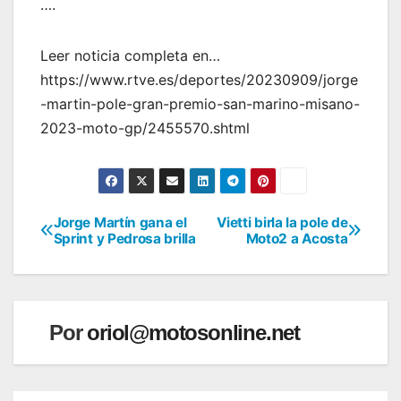
….
Leer noticia completa en…
https://www.rtve.es/deportes/20230909/jorge
-martin-pole-gran-premio-san-marino-misano-
2023-moto-gp/2455570.shtml
Jorge Martín gana el
Vietti birla la pole de
Navegación
Sprint y Pedrosa brilla
Moto2 a Acosta
de
entradas
Por
oriol@motosonline.net