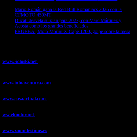
04/08/2026
Mario Román gana la Red Bull Romaniacs 2026 con la
CFMOTO 450MT
04/08/2026
Ducati desvela su plan para 2027, con Marc Márquez y
Acosta como los grandes beneficiados
04/08/2026
PRUEBA | Moto Morini X-Cape 1200, golpe sobre la mesa
04/08/2026
¿Ya conoces nuestra red de portales?
www.Soloski.net
Noticias y artículos sobre Deportes de Invierno,
Esquí, Snowboard, Esquí de Fondo, Esquí de Travesía, Estaciones
de Esquí, Meteorología,...
www.infoaventura.com
Toda la información sobre Mountain Bike
y Trail Running, competiciones, noticias, novedades,...
www.casaactual.com
El portal de referencia de lifestyle con
noticias y artículos sobre Decoración, Moda, Bricolaje, Recetas, ...
ww.elmotor.net
Tu web de coches en internet con noticias,
novedades, pruebas y mucho más...
www.zoomdestinos.es
Encuentra información sobre destinos de
viajes entre miles de artículos y consejos para disfrutar de tus