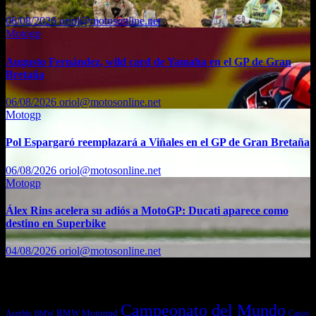
06/08/2026
oriol@motosonline.net
Motogp
Augusto Fernández, wild card de Yamaha en el GP de Gran
Bretaña
06/08/2026
oriol@motosonline.net
Motogp
Pol Espargaró reemplazará a Viñales en el GP de Gran Bretaña
06/08/2026
oriol@motosonline.net
Motogp
Álex Rins acelera su adiós a MotoGP: Ducati aparece como
destino en Superbike
04/08/2026
oriol@motosonline.net
Etiquetas
Campeonato del Mundo
Acerbis
BMW Motorrad
Casco
BMW