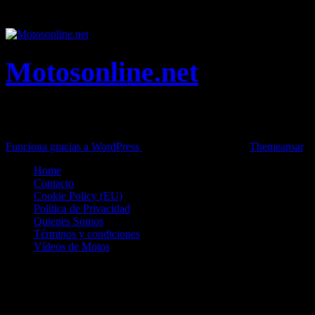
vacaciones y tiempo libre.
Motosonline.net
Toda la información del mundo de la Moto en una sola web,
Pruebas, Novedades, Artículos y competición.
Funciona gracias a WordPress
|
Theme: News Live by
Themeansar
.
Home
Contacto
Cookie Policy (EU)
Política de Privacidad
Quienes Somos
Términos y condiciones
Vídeos de Motos