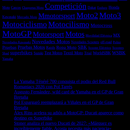
Competición
Honda
Moto
Dakar
Cascos
Chaquetas Moto
Enduro
Moto2
Moto3
Mmotorsport
Kawasaki
Mercado Moto
Motociclismo
Motocilismo
Motocross
MotoGP
Motos
Motorsport
MX
Movilidad Eléctrica
Novedades Motos
off-road
Novedades Scooters
Polini
Novedades Kawasaki
Pruebas
Pruebas Motos
SBK
Ropa Moto
Raids
Scooters
Scooter Eléctrico
superbikes
WSBK
Textil Moto
WorldSBK
Test Motos
Suzuki
Trial
Shad
Yamaha
Entradas recientes
La Yamaha Ténéré 700 conquista el podio del Red Bull
Romaniacs 2026 con Pol Tarrés
06/08/2026
Augusto Fernández, wild card de Yamaha en el GP de Gran
Bretaña
06/08/2026
Pol Espargaró reemplazará a Viñales en el GP de Gran
Bretaña
06/08/2026
Álex Rins acelera su adiós a MotoGP: Ducati aparece como
destino en Superbike
04/08/2026
Stoner analiza el nuevo Ducati de 2027: «Márquez es
increíblemente fiable, Acosta necesita más paciencia»