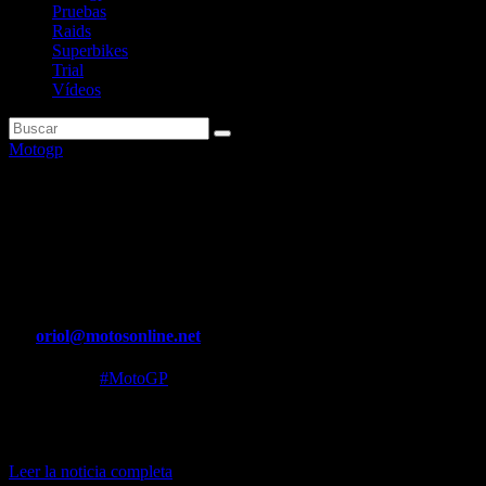
Pruebas
Raids
Superbikes
Trial
Vídeos
Motogp
Aleix Espargaró bate a
Bagnaia y firma su segunda
victoria en MotoGP
Por
oriol@motosonline.net
Ago 6, 2023
#MotoGP
Marc Márquez se fue al suelo y sigue sin puntuar un domingo
Leer la noticia completa