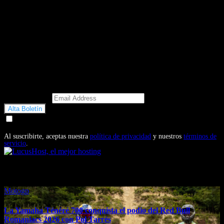
Email Address
Doy mi consentimiento para recibir correos electrónicos
promocionales de Motosonline.net
Al suscribirte, aceptas nuestra
política de privacidad
y nuestros
términos de
servicio
.
También te puede interesar...
Motogp
La Yamaha Ténéré 700 conquista el podio del Red Bull
Romaniacs 2026 con Pol Tarrés