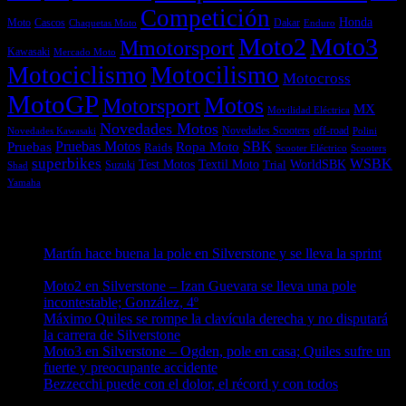
Competición
Honda
Moto
Dakar
Cascos
Chaquetas Moto
Enduro
Moto2
Moto3
Mmotorsport
Kawasaki
Mercado Moto
Motociclismo
Motocilismo
Motocross
MotoGP
Motos
Motorsport
MX
Movilidad Eléctrica
Novedades Motos
off-road
Novedades Scooters
Polini
Novedades Kawasaki
Pruebas
Pruebas Motos
SBK
Ropa Moto
Raids
Scooters
Scooter Eléctrico
superbikes
WSBK
Textil Moto
WorldSBK
Test Motos
Suzuki
Trial
Shad
Yamaha
Entradas recientes
Martín hace buena la pole en Silverstone y se lleva la sprint
09/08/2026
Moto2 en Silverstone – Izan Guevara se lleva una pole
incontestable; González, 4º
09/08/2026
Máximo Quiles se rompe la clavícula derecha y no disputará
la carrera de Silverstone
09/08/2026
Moto3 en Silverstone – Ogden, pole en casa; Quiles sufre un
fuerte y preocupante accidente
09/08/2026
Bezzecchi puede con el dolor, el récord y con todos
08/08/2026