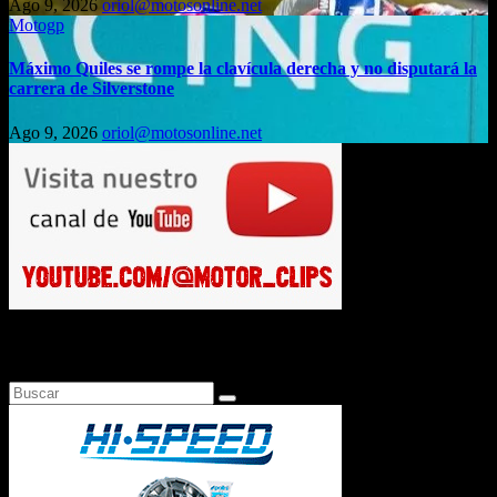
Ago 9, 2026
oriol@motosonline.net
Motogp
Máximo Quiles se rompe la clavícula derecha y no disputará la
carrera de Silverstone
Ago 9, 2026
oriol@motosonline.net
Busca en Motosonline