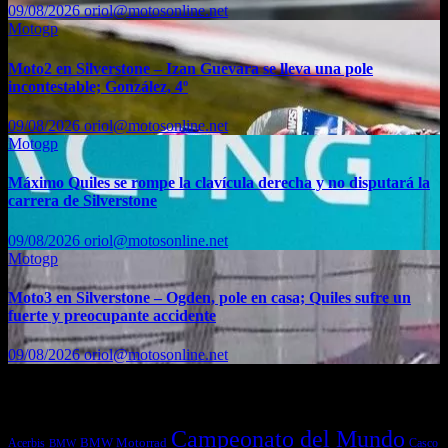
09/08/2026
oriol@motosonline.net
Motogp
Moto2 en Silverstone – Izan Guevara se lleva una pole
incontestable; González, 4º
09/08/2026
oriol@motosonline.net
Motogp
Máximo Quiles se rompe la clavícula derecha y no disputará la
carrera de Silverstone
09/08/2026
oriol@motosonline.net
Motogp
Moto3 en Silverstone – Ogden, pole en casa; Quiles sufre un
fuerte y preocupante accidente
09/08/2026
oriol@motosonline.net
Etiquetas
Campeonato del Mundo
Acerbis
BMW Motorrad
Casco
BMW