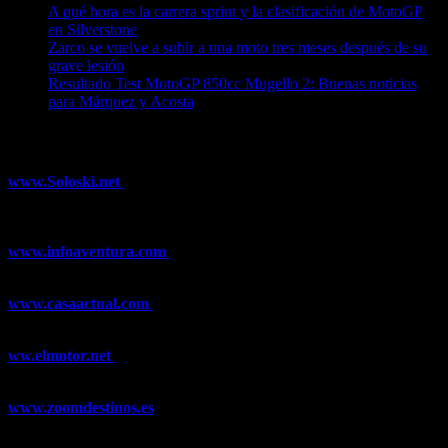
A qué hora es la carrera sprint y la clasificación de MotoGP
en Silverstone
08/08/2026
Zarco se vuelve a subir a una moto tres meses después de su
grave lesión
08/08/2026
Resultado Test MotoGP 850cc Mugello 2: Buenas noticias
para Márquez y Acosta
08/08/2026
¿Ya conoces nuestra red de portales?
www.Soloski.net
Noticias y artículos sobre Deportes de Invierno,
Esquí, Snowboard, Esquí de Fondo, Esquí de Travesía, Estaciones
de Esquí, Meteorología,...
www.infoaventura.com
Toda la información sobre Mountain Bike
y Trail Running, competiciones, noticias, novedades,...
www.casaactual.com
El portal de referencia de lifestyle con
noticias y artículos sobre Decoración, Moda, Bricolaje, Recetas, ...
ww.elmotor.net
Tu web de coches en internet con noticias,
novedades, pruebas y mucho más...
www.zoomdestinos.es
Encuentra información sobre destinos de
viajes entre miles de artículos y consejos para disfrutar de tus
vacaciones y tiempo libre.