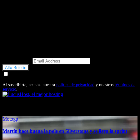
Email Address
Doy mi consentimiento para recibir correos electrónicos
promocionales de Motosonline.net
Al suscribirte, aceptas nuestra
política de privacidad
y nuestros
términos de
servicio
.
También te puede interesar...
Motogp
Martín hace buena la pole en Silverstone y se lleva la sprint