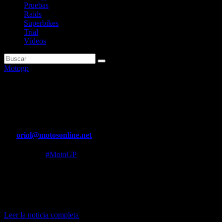
Pruebas
Raids
Superbikes
Trial
Vídeos
Motogp
Bezzecchi suma su tercera ‘pole
position’ en MotoGP
Por
oriol@motosonline.net
Ago 5, 2023
#MotoGP
En unas condiciones extremadamente adversas, el italiano
superó en su última vuelta a
Jack Miller
Pedro Acosta saldrá en primera posición en Moto2 y sigue
apretando la lucha por el Mundial
Leer la noticia completa