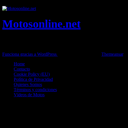
Motosonline.net
Toda la información del mundo de la Moto en una sola web,
Pruebas, Novedades, Artículos y competición.
Funciona gracias a WordPress
|
Theme: News Live by
Themeansar
.
Home
Contacto
Cookie Policy (EU)
Política de Privacidad
Quienes Somos
Términos y condiciones
Vídeos de Motos